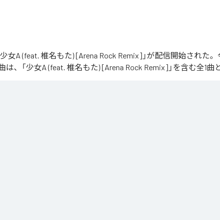
「少女A (feat. 椎名もた) [Arena Rock Remix]」が配信開始さ
「少女A (feat. 椎名もた) [Arena Rock Remix]」を含む
、壮大なアリーナロックへ再構築した 「Arena Rock Remix」。

い出しから、幾重にも重なるギター、力強いベースとライブドラム、感情的なキーボードが
寂、観客の手拍子とシンガロングを交えながら、原曲に宿る孤独と心の揺れを、大観衆と分
しました。

うな歌声と、切なさの先にある解放を描いた、ezo-momoによるシネマティックなロックリ
at. 椎名もた) [Arena Rock Remix]
」は、
Apple Music
、
Spotify
、
L
、
Amazon Music Unlimited
などの音楽配信サービスで聴くこと