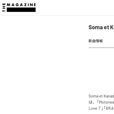
Soma et 
新曲情報
Soma et K
は、「Motorway V
Love？」「BRA