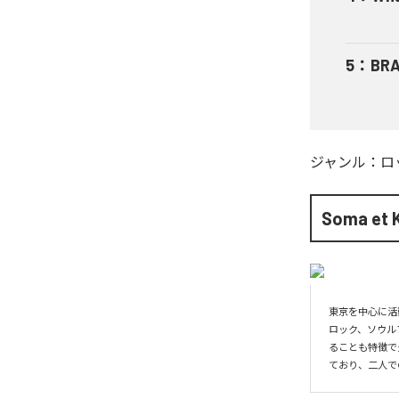
5
：
BRA
ジャンル：
ロ
Soma et 
東京を中心に活
ロック、ソウル
ることも特徴で
ており、二人で