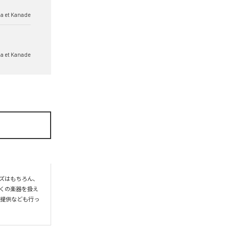
a et Kanade
a et Kanade
ズはもちろん、
くの楽器を扱え
曲提供なども行っ