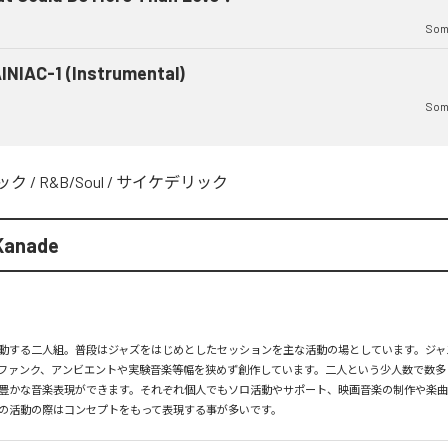
Som
INIAC-1 (Instrumental)
Som
ック
/
R&B/Soul
/
サイケデリック
Kanade
動する二人組。普段はジャズをはじめとしたセッションを主な活動の場としています。ジャ
ファンク、アンビエントや実験音楽等幅を狭めず創作しています。二人という少人数で数多
豊かな音楽表現ができます。それぞれ個人でもソロ活動やサポート、映画音楽の制作や楽
の活動の際はコンセプトをもって表現する事が多いです。