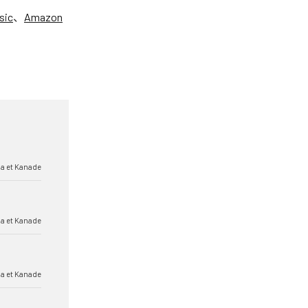
sic
、
Amazon
a et Kanade
a et Kanade
a et Kanade