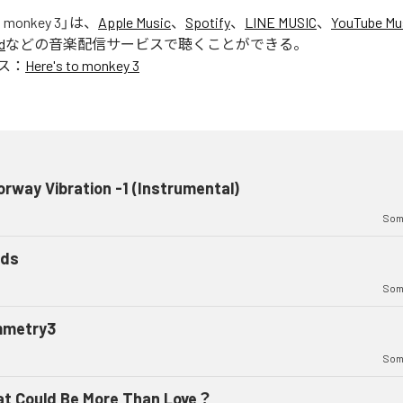
o monkey 3
」は、
Apple Music
、
Spotify
、
LINE MUSIC
、
YouTube Mu
d
などの音楽配信サービスで聴くことができる。
ス：
Here's to monkey 3
rway Vibration -1 (Instrumental)
Som
ds
Som
metry3
Som
t Could Be More Than Love？