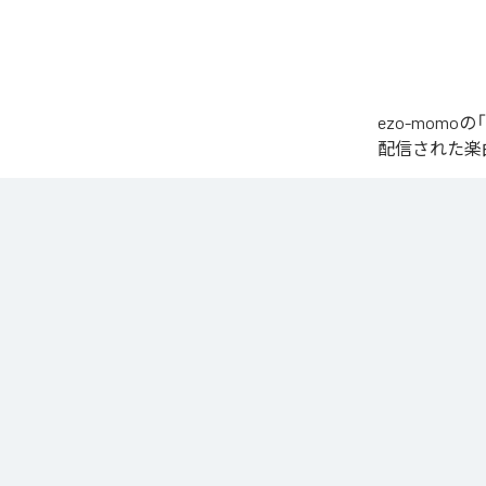
ezo-momoの
配信された楽曲は、
椎名もた「少女A」を
繊細で静かな歌
発的なサビへ。

心音や一瞬の静
エネルギーへと昇華
夜空まで届くよ
なお「
少女A (fe
YouTube Music