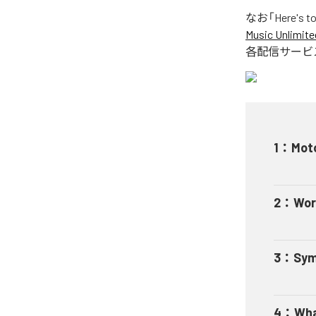
なお「
Here's t
Music Unlimite
各配信サービ
1
：
Moto
2
：
Wor
3
：
Sym
4
：
Wha