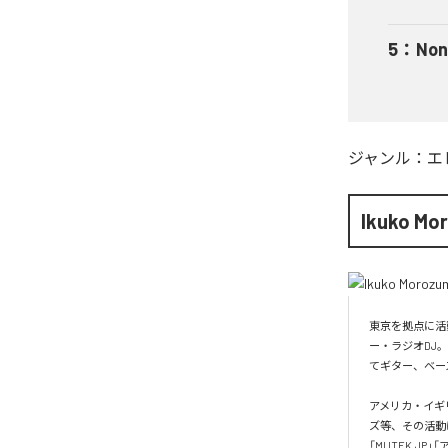
5
：
Non
ジャンル：
エ
Ikuko Mo
東京を拠点に活
ー・ラジオDJ
てギター、ベース
アメリカ・イギ
ズ等、その活動は多
「MUTEK.J