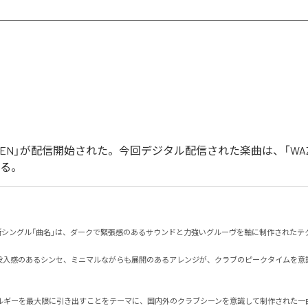
「WAZEN」が配信開始された。今回デジタル配信された楽曲は、「WA
いる。
る最新シングル「曲名」は、ダークで緊張感のあるサウンドと力強いグルーヴを軸に制作されたテクノ
没入感のあるシンセ、ミニマルながらも展開のあるアレンジが、クラブのピークタイムを意
ルギーを最大限に引き出すことをテーマに、国内外のクラブシーンを意識して制作された一