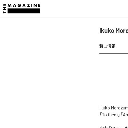
Ikuko M
新曲情報
Ikuko Mo
「To them」「