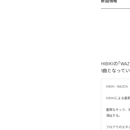
新曲情報
HIBIKIの
1曲となって
HIBIKI - WAZEN

HIBIKIによ
重厚なキック、
演出する。

フロアでのエネ