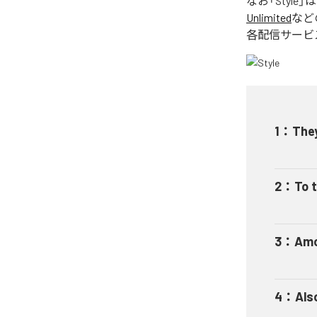
なお「
Style
」
Unlimited
など
各配信サービ
1
：
The
2
：
To 
3
：
Amo
4
：
Als