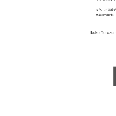
また、JR高輪
音楽の作編曲にも携
Ikuko Morozum