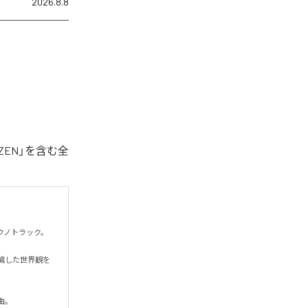
2026.8.8
ZEN」を含む全
トラック。

識した世界観を
曲。