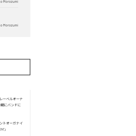
ko Morozumi
ko Morozumi
レーベルオーナ
時期にバンドに
ントオーガナイ
N"」