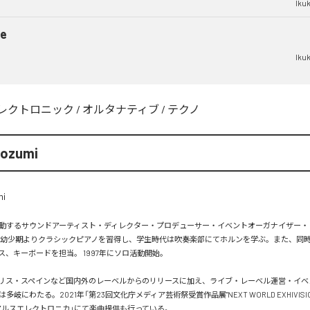
Iku
e
Iku
レクトロニック
/
オルタナティブ
/
テクノ
rozumi
動するサウンドアーティスト・ディレクター・プロデューサー・イベントオーガナイザー・
。幼少期よりクラシックピアノを習得し、学生時代は吹奏楽部にてホルンを学ぶ。また、同
、キーボードを担当。 1997年にソロ活動開始。

リス・スペインなど国内外のレーベルからのリリースに加え、ライブ・レーベル運営・イベ
岐にわたる。2021年「第23回文化庁メディア芸術祭受賞作品展"NEXT WORLD EXHIVISIO
P」「アルスエレクトロニカ」にて楽曲提供も行っている。
