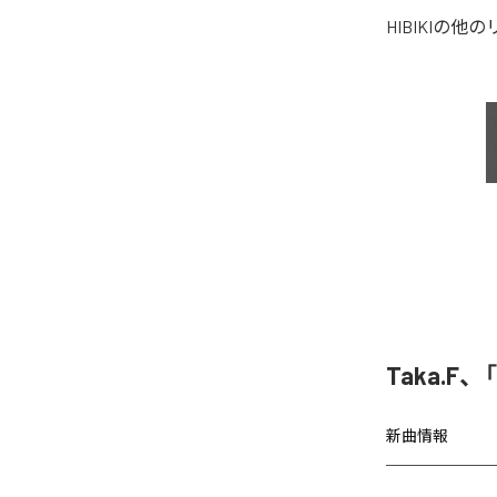
HIBIKI
の他の
Taka.F、
新曲情報