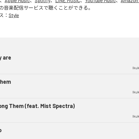
は、
Apple Music
、
Spotify
、
LINE MUSIC
、
YouTube Music
、
Amazon 
の音楽配信サービスで聴くことができる。
ス：
Style
y are
Iku
them
Iku
ng Them (feat. Mist Spectra)
Iku
o