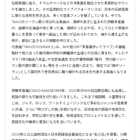
伝統楽器に加え、ドラムやベースなどの洋楽器を融合させた革新的なサウン
ドを確立しました。その圧倒的なライブパフォーマンスは、日本の伝統音楽
に新たな息吹を吹き込み、多くの音楽ファンを魅了しています。中でも
TAKiOのソーラン節と呼ばれる楽曲は、漁師の息子に生まれた伊藤多喜雄
が、故郷の北海道の地と育った海、漁師だった父や兄、そしてひとり家族の
暮らしを背負って東京へ船出した想いが込められており、魂から湧き上がる
唄が、都会に生きる人の感動を呼びました。 

代表曲「TAKiO'S SOHRAN２」は、NHK旭川の『多喜雄歩いてライブ』の番組
取材で知り合った稚内南中学校の教職員や生徒との交流に育まれ、テレビド
ラマ『3年B組金八先生』や文部省選定 文化庁優秀映画『稚内　学び座〜ソー
ラン節の歌が聞こえる』等をきっかけに全国へ広まり、現在では「南中ソー
ラン」として国内外で老若男女に踊り継がれる日本を代表する楽曲となりま
した。

伊藤多喜雄&TAKiO BANDは1989年、2003年のNHK紅白歌合戦にも出場し、
民謡の新たな可能性を切り拓いてきました。 これまで坂田明、小室等をは
じめ、ジャズ、ロック、ワールドミュージックなど多彩なジャンルの音楽家
と共演。さらに「唄さがしの旅」を続けながら、日本各地の民謡や地域文化
を訪ね歩き、学校公演や文化事業、地域活性化プロジェクトなどを通じて、
民謡文化の継承と普及にも力を注いでいます。 

2025年には公益財団法人日本民謡協会最高位となる「名人位」を受章。川崎