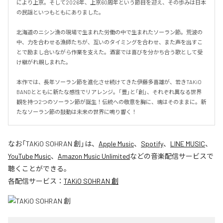
により上京。そして2026年、上京60周年という節目を迎え、その歩みは日本
の民謡といつもともにありました。

北海道のニシン漁の現場で生まれた労働の中で生まれたソーラン節。荒波の
中、力を合わせる漁師たちが、互いのタイミングを合わせ、また声を出すこ
とで励まし合いながら作業を支えた。酒宴では喜びを分かち合う歌として受
け継がれ親しまれた。

本作では、長年ソーラン節を進化させ続けてきた伊藤多喜雄が、若きTAKiO 
BANDとともに新たな感性でリアレンジ。「豊」と「創」、それぞれ異なる世界
観を持つ2つのソーラン節が誕生！伝統への敬意を胸に、魂はそのままに。新
たなソーラン節の鼓動は未来の世界に鳴り響く！
なお「
TAKiO SOHRAN 創
」は、
Apple Music
、
Spotify
、
LINE MUSIC
、
YouTube Music
、
Amazon Music Unlimited
などの音楽配信サービスで
聴くことができる。
各配信サービス：
TAKiO SOHRAN 創