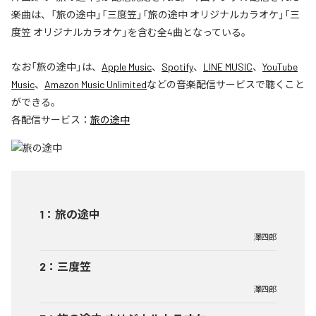
楽曲は、「旅の途中」「三度笠」「旅の途中 オリジナルカラオケ」「三
度笠 オリジナルカラオケ」を含む全4曲となっている。
なお「
旅の途中
」は、
Apple Music
、
Spotify
、
LINE MUSIC
、
YouTube
Music
、
Amazon Music Unlimited
などの音楽配信サービスで聴くこと
ができる。
各配信サービス：
旅の途中
1
：
旅の途中
澤四郎
2
：
三度笠
澤四郎