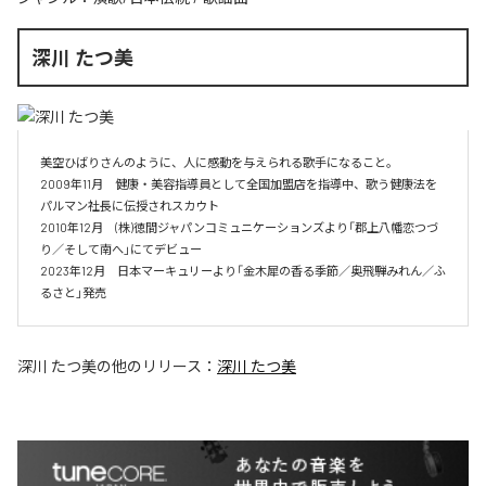
深川 たつ美
美空ひばりさんのように、人に感動を与えられる歌手になること。

2009年11月　健康・美容指導員として全国加盟店を指導中、歌う健康法を
パルマン社長に伝授されスカウト

2010年12月　(株)徳間ジャパンコミュニケーションズより「郡上八幡恋つづ
り／そして南へ」にてデビュー

2023年12月　日本マーキュリーより「金木犀の香る季節／奥飛騨みれん／ふ
るさと」発売
深川 たつ美
の他のリリース：
深川 たつ美