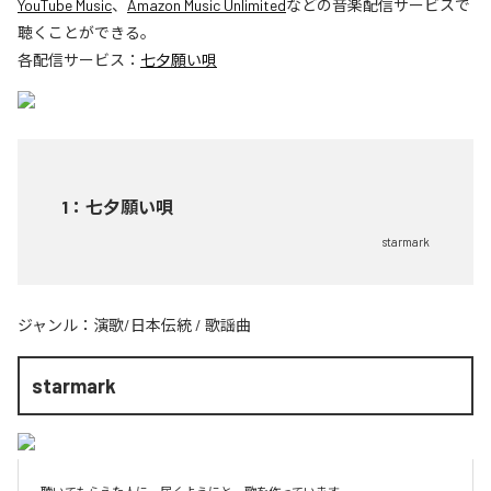
YouTube Music
、
Amazon Music Unlimited
などの音楽配信サービスで
聴くことができる。
各配信サービス：
七夕願い唄
1
：
七夕願い唄
starmark
ジャンル：
演歌/日本伝統
/
歌謡曲
starmark