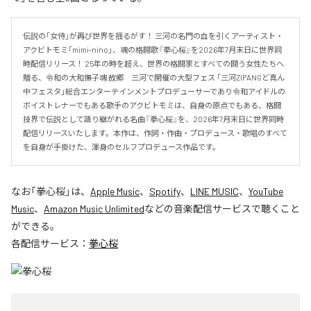
伝説の「女侍」が再び世界を揺るがす！ 三河の名門の血を引くアーティスト・
アクビトモミ「mimi-nino」、魂の格闘歌『拳心桜』を2026年7月末日に世界同
時配信リリース！ 25年の時を超え、世界の格闘家とすべての闘う女性たちへ
贈る、令和の大和撫子魂 故郷　三河で開催の大型フェス 「三河ZIPANGど真ん
中フェスタ」総合エンターテインメントプロデューサーであり令和アイドルの
ボイストレナーでもある歌手のアクビトモミは、自身の原点でもある、格闘
技界で伝説として語り継がれる名曲『拳心桜』を、2026年7月末日に世界同時
配信リリースいたします。本作は、作詞・作曲・プロデュース・歌唱のすべて
を自身が手掛けた、渾身のセルフプロデュース作品です。
なお「
拳心桜
」は、
Apple Music
、
Spotify
、
LINE MUSIC
、
YouTube
Music
、
Amazon Music Unlimited
などの音楽配信サービスで聴くこと
ができる。
各配信サービス：
拳心桜