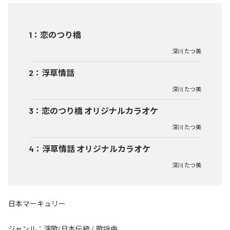
1
：
恋のつり橋
深川 たつ美
2
：
浮草情話
深川 たつ美
3
：
恋のつり橋 オリジナルカラオケ
深川 たつ美
4
：
浮草情話 オリジナルカラオケ
深川 たつ美
日本マーキュリー
ジャンル：
演歌/日本伝統
/
歌謡曲