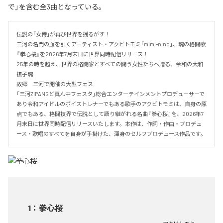
で」を含む全3曲となっている。
伝説の「女侍」が再び世界を揺るがす！

三河の名門の血を引くアーティスト・アクビトモミ「mimi-nino」、魂の格闘歌
『拳心桜』を2026年7月末日に世界同時配信リリース！

25年の時を超え、世界の格闘家とすべての闘う女性たちへ贈る、令和の大和
撫子魂

故郷　三河で開催の大型フェス

「三河ZIPANGど真ん中フェスタ」総合エンターテインメントプロデューサーで
あり令和アイドルのボイストレナーでもある歌手のアクビトモミは、自身の原
点でもある、格闘技界で伝説として語り継がれる名曲『拳心桜』を、2026年7
月末日に世界同時配信リリースいたします。本作は、作詞・作曲・プロデュ
ース・歌唱のすべてを自身が手掛けた、渾身のセルフプロデュース作品です。
1
：
拳心桜