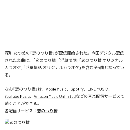
深川 たつ美の「恋のつり橋」が配信開始された。今回デジタル配信
された楽曲は、「恋のつり橋」「浮草情話」「恋のつり橋 オリジナル
カラオケ」「浮草情話 オリジナルカラオケ」を含む全4曲となってい
る。
なお「
恋のつり橋
」は、
Apple Music
、
Spotify
、
LINE MUSIC
、
YouTube Music
、
Amazon Music Unlimited
などの音楽配信サービスで
聴くことができる。
各配信サービス：
恋のつり橋