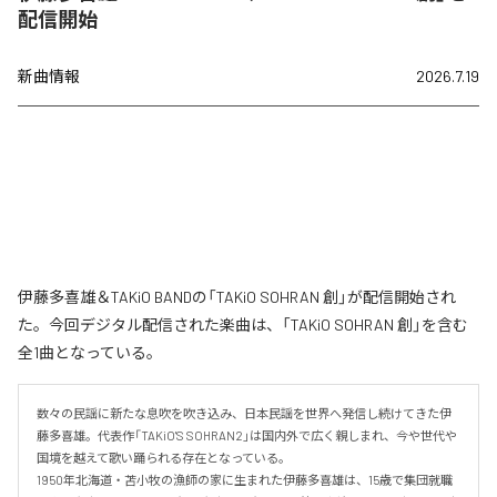
配信開始
新曲情報
2026.7.19
伊藤多喜雄＆TAKiO BANDの「TAKiO SOHRAN 創」が配信開始され
た。今回デジタル配信された楽曲は、「TAKiO SOHRAN 創」を含む
全1曲となっている。
数々の民謡に新たな息吹を吹き込み、日本民謡を世界へ発信し続けてきた伊
藤多喜雄。代表作「TAKiO'S SOHRAN2」は国内外で広く親しまれ、今や世代や
国境を越えて歌い踊られる存在となっている。

1950年北海道・苫小牧の漁師の家に生まれた伊藤多喜雄は、15歳で集団就職