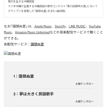
現代を生きる沖縄民謡

ラジオ沖縄が主催する沖縄民謡の新作コンテスト「第35回新唄大賞」において
グランプリを受賞した「国頭ぬ里」を含む4曲収録。
なお「
国頭ぬ里
」は、
Apple Music
、
Spotify
、
LINE MUSIC
、
YouTube
Music
、
Amazon Music Unlimited
などの音楽配信サービスで聴くこと
ができる。
各配信サービス：
国頭ぬ里
1
：
国頭ぬ里
大城ケンタロー
2
：
夢は大きく民謡歌手
大城ケンタロー