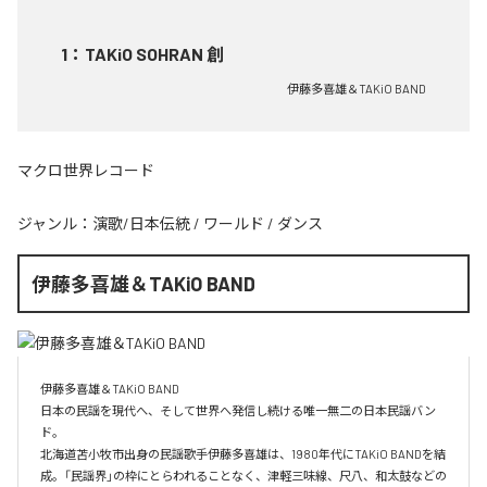
1
：
TAKiO SOHRAN 創
伊藤多喜雄＆TAKiO BAND
マクロ世界レコード
ジャンル：
演歌/日本伝統
/
ワールド
/
ダンス
伊藤多喜雄＆TAKiO BAND
伊藤多喜雄＆TAKiO BAND

日本の民謡を現代へ、そして世界へ発信し続ける唯一無二の日本民謡バン
ド。 

北海道苫小牧市出身の民謡歌手伊藤多喜雄は、1980年代にTAKiO BANDを結
成。「民謡界」の枠にとらわれることなく、津軽三味線、尺八、和太鼓などの