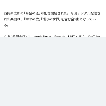
西岡新太郎の「希望の道」が配信開始された。今回デジタル配信さ
れた楽曲は、「幸せの歌」「悟りの世界」を含む全2曲となってい
る。
なお「
希望の道
」は、
Apple Music
、
Spotify
、
LINE MUSIC
、
YouTube
Music
、
Amazon Music Unlimited
などの音楽配信サービスで聴くこと
ができる。
各配信サービス：
希望の道
1
：
幸せの歌
西岡新太郎
2
：
悟りの世界