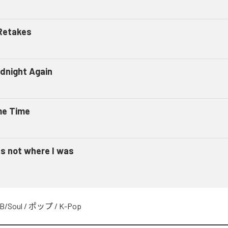
Retakes
dnight Again
e Time
as not where I was
B/Soul
/
ポップ
/
K-Pop