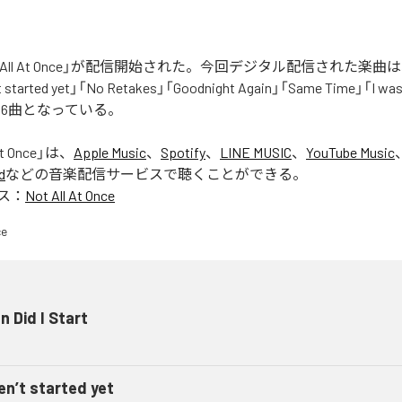
t All At Once」が配信開始された。今回デジタル配信された楽曲は、「W
t started yet」「No Retakes」「Goodnight Again」「Same Time」「I was 
全6曲となっている。
At Once
」は、
Apple Music
、
Spotify
、
LINE MUSIC
、
YouTube Music
d
などの音楽配信サービスで聴くことができる。
ス：
Not All At Once
 Did I Start
en’t started yet