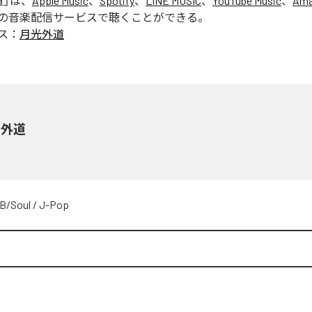
道
」は、
Apple Music
、
Spotify
、
LINE MUSIC
、
YouTube Music
、
Ama
の音楽配信サービスで聴くことができる。
ス：
月光外道
光外道
B/Soul
/
J-Pop