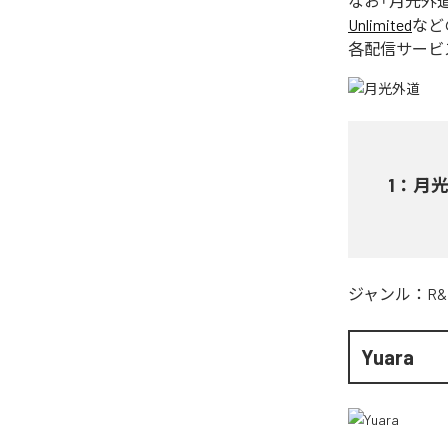
なお「
月光外
Unlimited
など
各配信サービ
1
：
月
ジャンル：
R&
Yuara