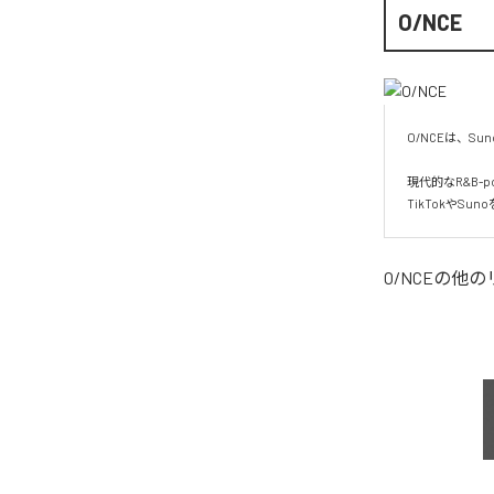
O/NCE
O/NCEは、S
現代的なR&B
O/NCE
の他の