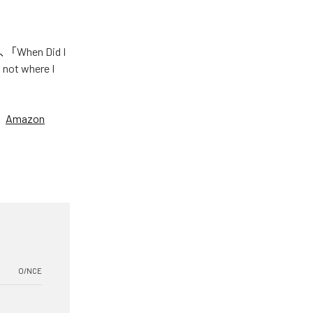
hen Did I
not where I
、
Amazon
O/NCE