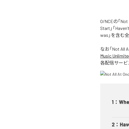
O/NCEの「No
Start」「Haven’
was」を含む
なお「
Not All 
Music Unlimite
各配信サービ
1
：
When
2
：
Hav