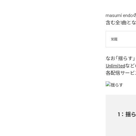
masumi 
含む全1曲と
覚醒
なお「
揺らす
Unlimited
など
各配信サービ
1
：
揺