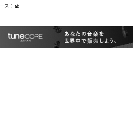
ース：
lab