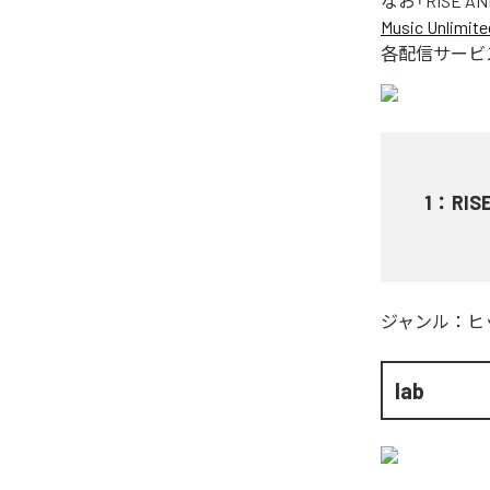
なお「
RISE AN
Music Unlimite
各配信サービ
1
：
RIS
ジャンル：
ヒ
lab