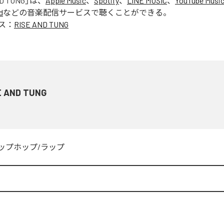
D TUNG
」は、
Apple Music
、
Spotify
、
LINE MUSIC
、
YouTube Musi
d
などの音楽配信サービスで聴くことができる。
ス：
RISE AND TUNG
E AND TUNG
ップホップ/ラップ