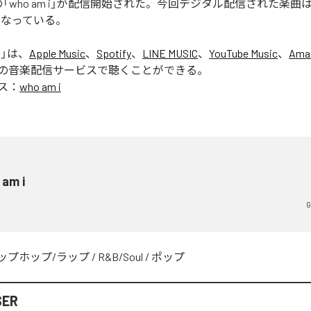
ERの「who am i」が配信開始された。今回デジタル配信された楽曲は、「
となっている。
i
」は、
Apple Music
、
Spotify
、
LINE MUSIC
、
YouTube Music
、
Ama
の音楽配信サービスで聴くことができる。
ス：
who am i
 am i
G
ップホップ/ラップ
/
R&B/Soul
/
ポップ
SER