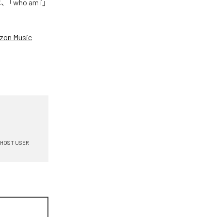
who am i」
zon Music
HOST USER