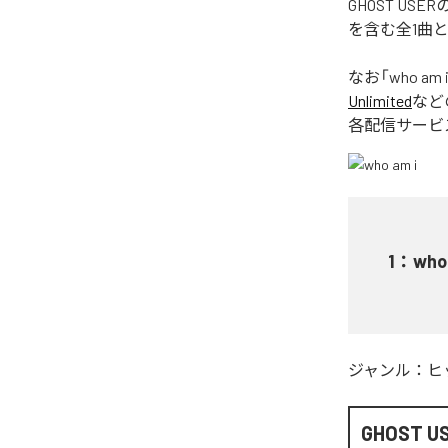
GHOST US
を含む全1曲
なお「
who am 
Unlimited
など
各配信サービ
1
：
who
ジャンル：
ヒ
GHOST U