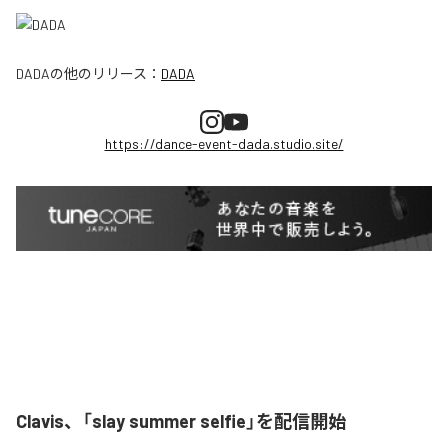
DADA
の他のリリース：
DADA
https://dance-event-dada.studio.site/
Clavis、「slay summer selfie」を配信開始