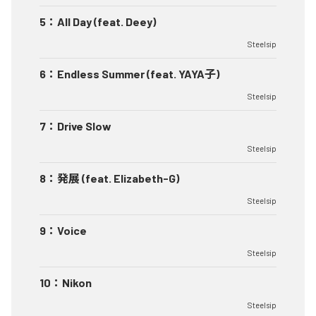
5
：
All Day (feat. Deey)
Steelsip
6
：
Endless Summer (feat. YAYA子)
Steelsip
7
：
Drive Slow
Steelsip
8
：
発展 (feat. Elizabeth-G)
Steelsip
9
：
Voice
Steelsip
10
：
Nikon
Steelsip