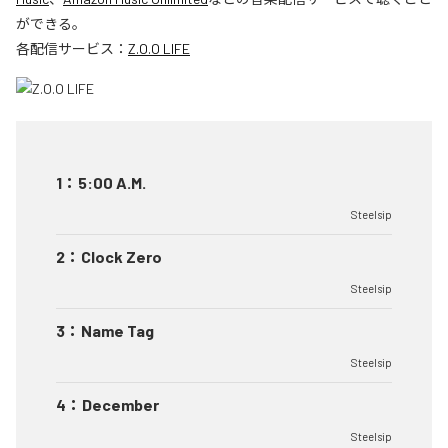
ができる。
各配信サービス：
Z.O.O LIFE
1
：
5:00 A.M.
Steelsip
2
：
Clock Zero
Steelsip
3
：
Name Tag
Steelsip
4
：
December
Steelsip