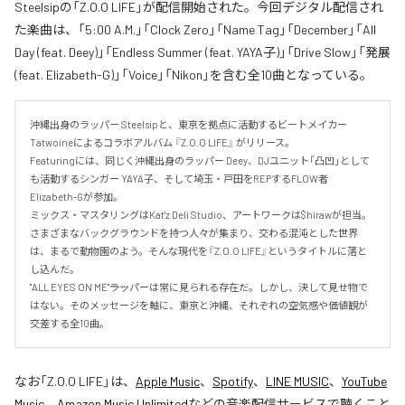
Steelsipの「Z.O.O LIFE」が配信開始された。今回デジタル配信され
た楽曲は、「5:00 A.M.」「Clock Zero」「Name Tag」「December」「All
Day (feat. Deey)」「Endless Summer (feat. YAYA子)」「Drive Slow」「発展
(feat. Elizabeth-G)」「Voice」「Nikon」を含む全10曲となっている。
沖縄出身のラッパー Steelsipと、東京を拠点に活動するビートメイカー 
Tatwoineによるコラボアルバム 『Z.O.O LIFE』 がリリース。

Featuringには、同じく沖縄出身のラッパー Deey、DJユニット「凸凹」として
も活動するシンガー YAYA子、そして埼玉・戸田をREPするFLOW者 
Elizabeth-Gが参加。

ミックス・マスタリングはKat'z Deli Studio、アートワークは$hirawが担当。

さまざまなバックグラウンドを持つ人々が集まり、交わる混沌とした世界
は、まるで動物園のよう。そんな現代を『Z.O.O LIFE』というタイトルに落と
し込んだ。

"ALL EYES ON ME"――ラッパーは常に見られる存在だ。しかし、決して見せ物で
はない。そのメッセージを軸に、東京と沖縄、それぞれの空気感や価値観が
交差する全10曲。
なお「
Z.O.O LIFE
」は、
Apple Music
、
Spotify
、
LINE MUSIC
、
YouTube
Music
、
Amazon Music Unlimited
などの音楽配信サービスで聴くこと