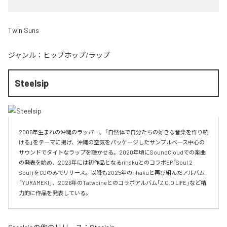
Twin Suns
ジャンル：
ヒップホップ/ラップ
Steelsip
2005年生まれの沖縄のラッパー。「自然体で自分たちの好きな音楽を作り続
ける」をテーマに掲げ、沖縄の空気をパッケージしたサンプルベース中心の
サウンドでタイトなラップを聴かせる。2020年頃にSoundCloudでの楽曲
の発表を始め、2023年には初作品となるrihakuとのコラボEP「Soul 2 
Soul」をCDのみでリリース。以降も2025年のrihakuと再び組んだアルバム
「YURAMEKI」、2026年のTatwoineとのコラボアルバム「Z.O.O LIFE」など精
力的に作品を発表している。