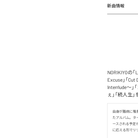
新曲情報
NORIKIYO
Excuse」「Cut
Interrlude～」
ぇ」「続人生」
自身が難病に罹患し
たアルバム。タイトル
ースされる予定
に応える形でリ