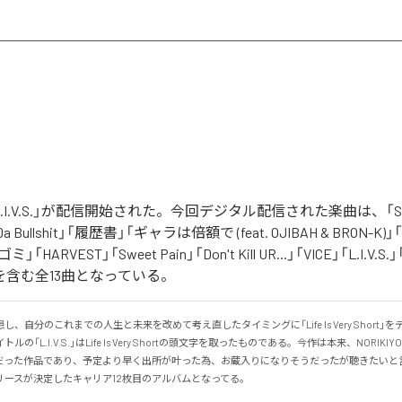
の「L.I.V.S.」が配信開始された。今回デジタル配信された楽曲は、「Sinn
 Da Bullshit」「履歴書」「ギャラは倍額で (feat. OJIBAH & BRON-K)」「
「ゴミ」「HARVEST」「Sweet Pain」「Don't Kill UR...」「VICE」「L.I
を含む全13曲となっている。
、自分のこれまでの人生と未来を改めて考え直したタイミングに「Life Is Very Short」
の「L.I.V.S.」はLife Is Very Shortの頭文字を取ったものである。今作は本来、NORIK
だった作品であり、予定より早く出所が叶った為、お蔵入りになりそうだったが聴きたいと
リースが決定したキャリア12枚目のアルバムとなってる。