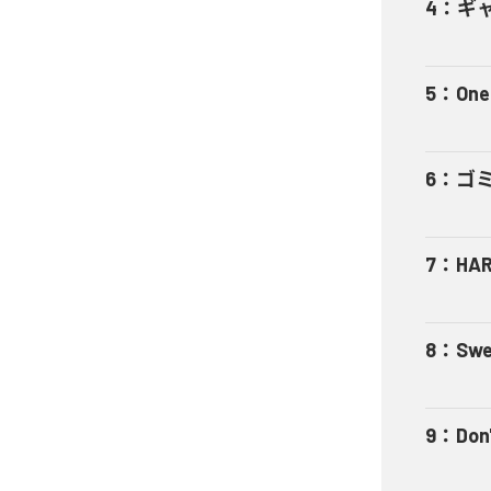
4
：
ギャ
5
：
One
6
：
ゴ
7
：
HA
8
：
Swe
9
：
Don'