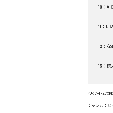
10
：
VI
11
：
L.I.
12
：
な
13
：
続
YUKICHI RECOR
ジャンル：
ヒ