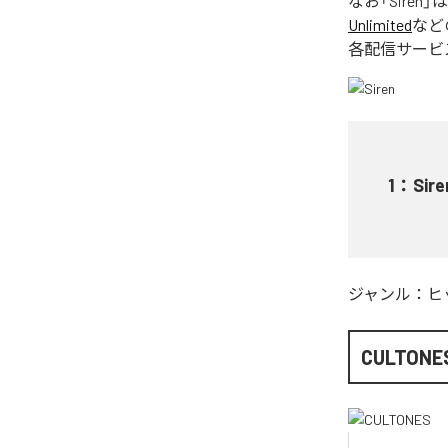
なお「
Siren
」
Unlimited
など
各配信サービ
1
：
Sire
ジャンル：
ヒ
CULTONE