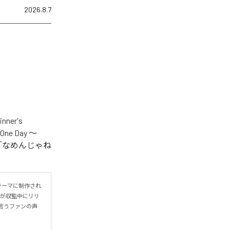
2026.8.7
er's
One Day ～
.V.S.」「なめんじゃね
をテーマに制作され
IYOが収監中にリリ
言うファンの声