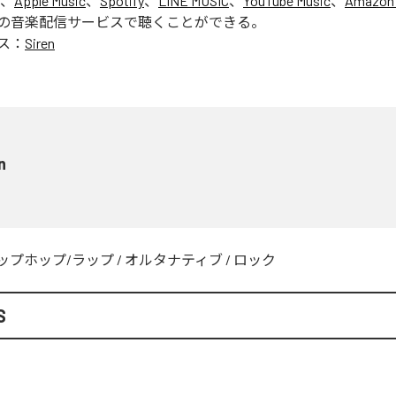
は、
Apple Music
、
Spotify
、
LINE MUSIC
、
YouTube Music
、
Amazon 
の音楽配信サービスで聴くことができる。
ス：
Siren
n
ップホップ/ラップ
/
オルタナティブ
/
ロック
S