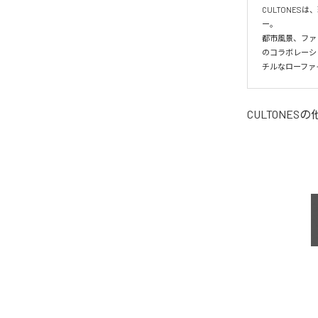
CULTONE
ー。

都市風景、ファ
のコラボレーシ
チルなローファ
CULTONES
の