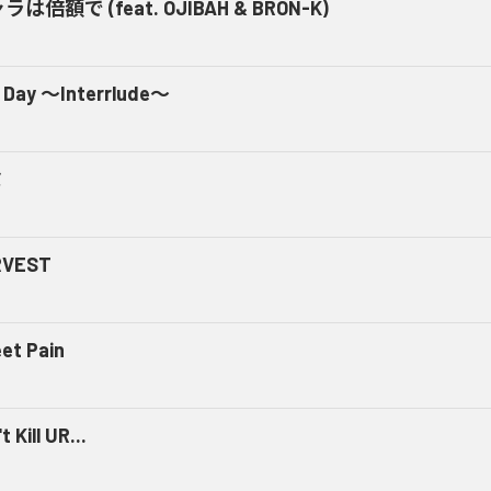
ラは倍額で (feat. OJIBAH & BRON-K)
 Day ～Interrlude～
ミ
RVEST
et Pain
t Kill UR...