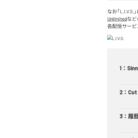
なお「
L.I.V.S.
Unlimited
など
各配信サービ
1
：
Sinn
2
：
Cut 
3
：
履