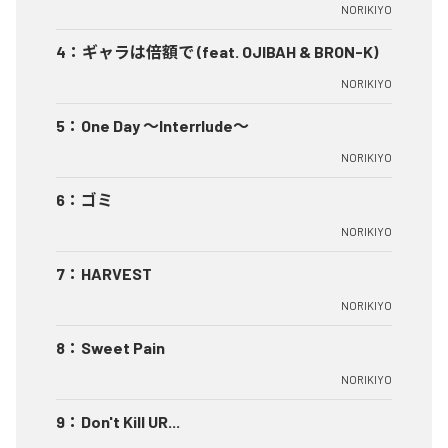
NORIKIYO
4
：
ギャラは倍額で (feat. OJIBAH & BRON-K)
NORIKIYO
5
：
One Day ～Interrlude～
NORIKIYO
6
：
ゴミ
NORIKIYO
7
：
HARVEST
NORIKIYO
8
：
Sweet Pain
NORIKIYO
9
：
Don't Kill UR...