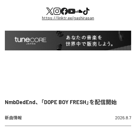
https://linktr.ee/gashirasan
NmbDedEnd、「DOPE BOY FRESH」を配信開始
新曲情報
2026.8.7