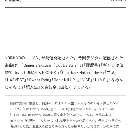
NORIKIYOの「L.I.V.S.」が配信開始された。今回デジタル配信された
楽曲は、「Sinner's Excuse」「Cut Da Bullshit」「履歴書」「ギャラは倍
額で (feat. OJIBAH & BRON-K)」「One Day ～Interrlude～」「ゴミ」
「HARVEST」「Sweet Pain」「Don't Kill UR...」「VICE」「L.I.V.S.」「なめん
じゃねぇ」「続人生」を含む全13曲となっている。
自身が難病に罹患し、自分のこれまでの人生と未来を改めて考え直したタイ
ミングに「Life Is Very Short」をテーマに制作されたアルバム。タイトルの
「L.I.V.S.」はLife Is Very Shortの頭文字を取ったものである。今作は本来、
NORIKIYOが収監中にリリースされる予定だった作品であり、予定より早く出
所が叶った為、お蔵入りになりそうだったが聴きたいと言うファンの声に応