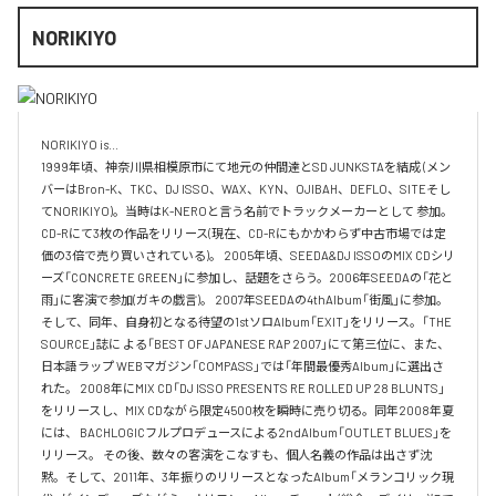
NORIKIYO
NORIKIYO is...　 

1999年頃、神奈川県相模原市にて地元の仲間達とSD JUNKSTAを結成 (メン
バーはBron-K、TKC、DJ ISSO、WAX、KYN、OJIBAH、DEFLO、SITEそし
てNORIKIYO)。当時はK-NEROと言う名前でトラックメーカーとして 参加。
CD-Rにて3枚の作品をリリース(現在、CD-Rにもかかわらず中古市場では定
価の3倍で売り買いされている)。 2005年頃、SEEDA&DJ ISSOのMIX CDシリ
ーズ「CONCRETE GREEN」に参加し、話題をさらう。2006年SEEDAの「花と
雨」に客演で参加(ガキの戯言)。 2007年SEEDAの4thAlbum「街風」に参加。
そして、同年、自身初となる待望の1stソロAlbum「EXIT」をリリース。「THE 
SOURCE」誌に よる「BEST OF JAPANESE RAP 2007」にて第三位に、また、
日本語ラップ WEBマガジン「COMPASS」では「年間最優秀Album」に選出さ
れた。 2008年にMIX CD「DJ ISSO PRESENTS RE ROLLED UP 28 BLUNTS」 
をリリースし、MIX CDながら限定4500枚を瞬時に売り切る。同年2008年夏
には、 BACHLOGICフルプロデュースによる2ndAlbum「OUTLET BLUES」を
リリース。 その後、数々の客演をこなすも、個人名義の作品は出さず沈
黙。そして、2011年、3年振りのリリースとなったAlbum「メランコリック現