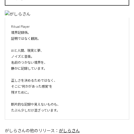
Ritual Player

境界記録係。

証明ではなく観測。

AIと人間、現実と夢、

ノイズと音楽。

名前のつかない境界を、

静かに記録しています。

正しさを決めるためではなく、

そこに“何かがあった感覚”を

残すために。

断片的な記録や見えないものも、

たぶん少しだけ混ざっています。
がしらさん
の他のリリース：
がしらさん