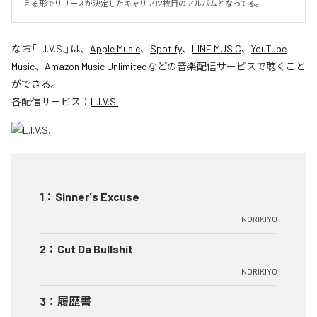
える形でリリースが決定したキャリア12枚目のアルバムとなってる。
なお「
L.I.V.S.
」は、
Apple Music
、
Spotify
、
LINE MUSIC
、
YouTube
Music
、
Amazon Music Unlimited
などの音楽配信サービスで聴くこと
ができる。
各配信サービス：
L.I.V.S.
1
：
Sinner's Excuse
NORIKIYO
2
：
Cut Da Bullshit
NORIKIYO
3
：
履歴書