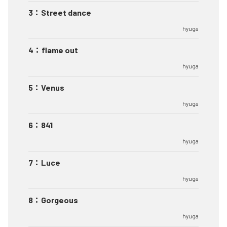
3
：
Street dance
hyuga
4
：
flame out
hyuga
5
：
Venus
hyuga
6
：
841
hyuga
7
：
Luce
hyuga
8
：
Gorgeous
hyuga