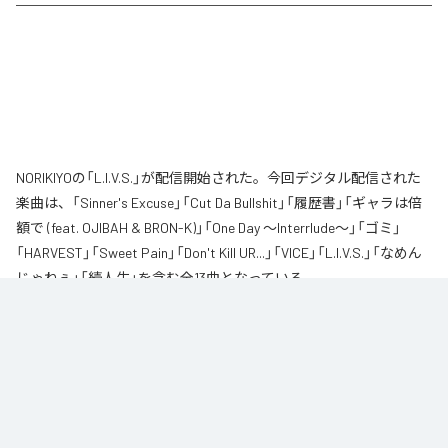
NORIKIYOの「L.I.V.S.」が配信開始された。今回デジタル配信された
楽曲は、「Sinner's Excuse」「Cut Da Bullshit」「履歴書」「ギャラは倍
額で (feat. OJIBAH & BRON-K)」「One Day ～Interrlude～」「ゴミ」
「HARVEST」「Sweet Pain」「Don't Kill UR...」「VICE」「L.I.V.S.」「なめん
じゃねぇ」「続人生」を含む全13曲となっている。
自身が難病に罹患し、自分のこれまでの人生と未来を改めて考え直したタイ
ミングに「Life Is Very Short」をテーマに制作されたアルバム。タイトルの
「L.I.V.S.」はLife Is Very Shortの頭文字を取ったものである。今作は本来、
NORIKIYOが収監中にリリースされる予定だった作品であり、予定より早く出
所が叶った為、お蔵入りになりそうだったが聴きたいと言うファンの声に応
える形でリリースが決定したキャリア12枚目のアルバムとなってる。