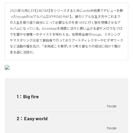
2024年10月にEP【29STAR】をリリースすると共にsolfa中目黒でデビューを飾
ったhyugaの1stアルバム【OFFROAD MAP 】。彼のリアルな生き方やこれまで
の人生を振り返り自分にとって必要なものを見つけに行く旅を想像させるア
ルバムになっている。boombapを根底に淡々と歌い上げる姿やメロウなフロ
ウを響かせ彼唯一のテイストを味わえる。佐賀県出身のhyuga、ミキシング
やマスタリングは全て彼自身で行っておりアートディレクターやビデオワーク
など活動の幅を広げ、「未完成こそ美学｣そう考え彼なりの成功に向けて駆け
走る姿に注目だ。
1
：
Big fire
hyuga
2
：
Easy world
hyuga