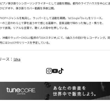
よりピアノ弾き語りシンガーソングライターとして活動を開始。都内のライブハウスを中心に活動し
クビデオや、弾き語りカバー動画を多数公開。

IPHOPへジャンルを転向し、ラッパーとして活動を再開。1st Single「Do it」をリリース。

ーの二足のわらじで夢を追う中で感じる葛藤や、音楽活動で味わった悔しさ・焦りを、

クで表現。リアルな言葉で、聴く人の背中を押している。

は、沖縄のラッパーCHOUJI監修の「DGHスタジオ」にて、5曲入りの初EPをレコーディング。
月には2nd EPのリリースを予定している。
リース：
Izka