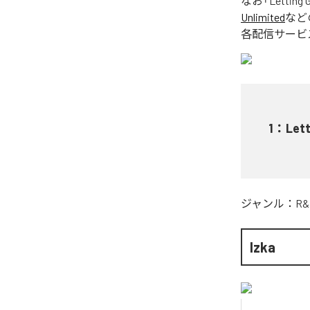
なお「
Letting 
Unlimited
など
各配信サービ
1
：
Lett
ジャンル：
R&
Izka