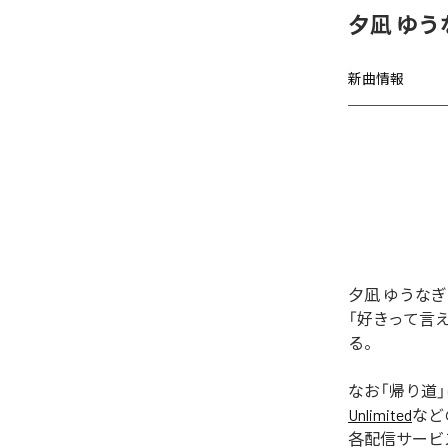
夕凪 ゆう
新曲情報
夕凪 ゆうな
「好きって言
る。
なお「
帰り道
Unlimited
など
各配信サービ