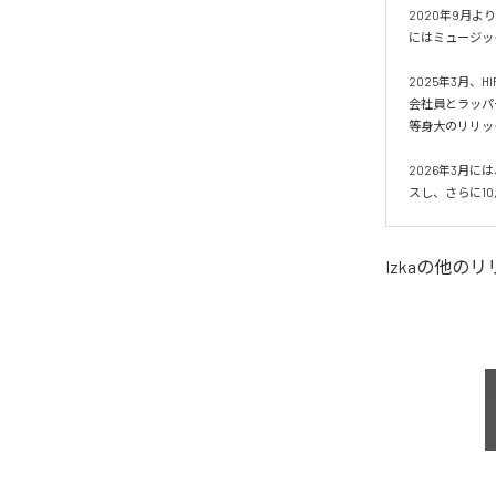
2020年9月
にはミュージッ
2025年3月、H
会社員とラッパ
等身大のリリッ
2026年3月に
スし、さらに10
Izka
の他のリ