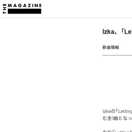
Izka、「L
新曲情報
Izkaの「Le
む全1曲とな