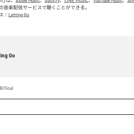
Go
」は、
Apple Music
、
Spotify
、
LINE MUSIC
、
YouTube Music
、
Am
の音楽配信サービスで聴くことができる。
ス：
Letting Go
ing Go
B/Soul