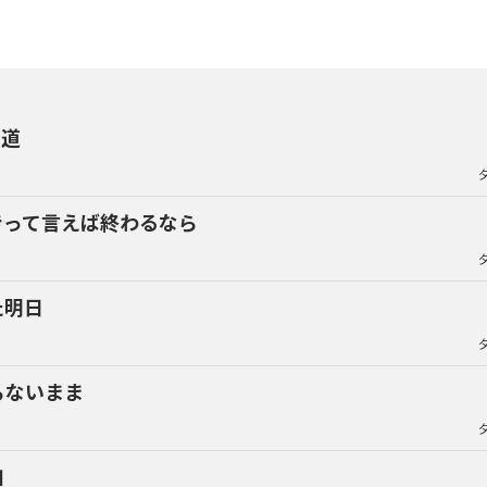
り道
きって言えば終わるなら
た明日
らないまま
知