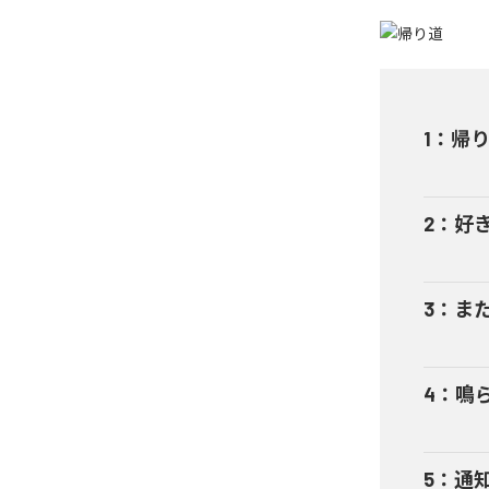
1
：
帰
2
：
好
3
：
ま
4
：
鳴
5
：
通