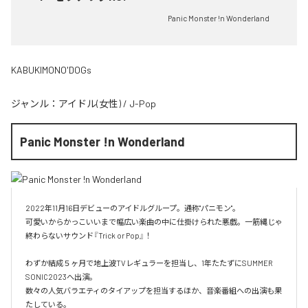
Panic Monster !n Wonderland
KABUKIMONO'DOGs
ジャンル：
アイドル(女性)
/
J-Pop
Panic Monster !n Wonderland
2022年11月16日デビューのアイドルグループ。通称"パニモン"。

可愛いからかっこいいまで幅広い楽曲の中に仕掛けられた悪戯。一筋縄じゃ
終わらないサウンド『Trick or Pop』！

わずか結成５ヶ月で地上波TVレギュラーを担当し、1年たたずにSUMMER 
SONIC2023へ出演。

数々の人気バラエティのタイアップを担当するほか、音楽番組への出演も果
たしている。
