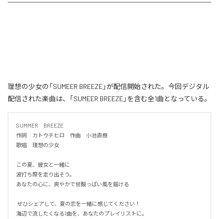
理想の少女の「SUMEER BREEZE」が配信開始された。今回デジタル
配信された楽曲は、「SUMEER BREEZE」を含む全1曲となっている。
SUMMER　BREEZE

作詞　カトウチヒロ　作曲　小池直樹

歌唱　理想の少女

この夏、彼女と一緒に

波打ち際を走り出そう。

あなたの心に、爽やかで甘酸っぱい風を届ける

 ぜひシェアして、夏の恋を一緒に感じてください！

海辺で流したくなる1曲を、あなたのプレイリストに。