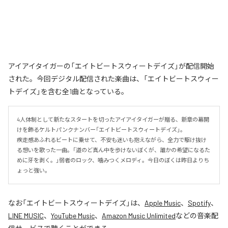
アイアイタイガーの「エイトビートスウィートデイズ」が配信開始
された。今回デジタル配信された楽曲は、「エイトビートスウィー
トデイズ」を含む全1曲となっている。
4人体制として新たなスタートを切ったアイアイタイガーが贈る、新章の幕開
けを飾るケルトパンクナンバー「エイトビートスウィートデイズ」。

疾走感あふれるビートに乗せて、不安も迷いも抱えながら、全力で駆け抜け
る想いを歌った一曲。「道のど真ん中を歩けないぼくが、誰かの希望になるた
めに牙を剥く。」弱者のロック、噛みつくメロディ。今日のぼくは昨日よりち
ょっと強い。
なお「
エイトビートスウィートデイズ
」は、
Apple Music
、
Spotify
、
LINE MUSIC
、
YouTube Music
、
Amazon Music Unlimited
などの音楽配