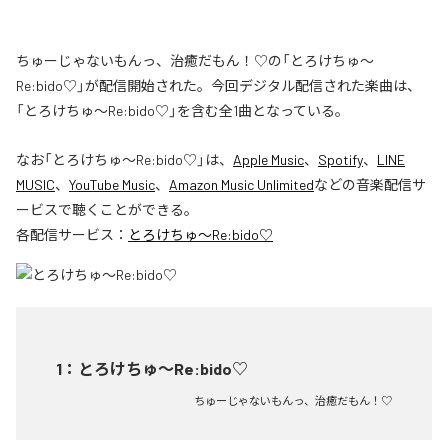
ちゅーじゃないもんっ、治癒だもん！♡の「とろけちゅ〜
Re:bido♡」が配信開始された。今回デジタル配信された楽曲は、
「とろけちゅ〜Re:bido♡」を含む全1曲となっている。
なお「
とろけちゅ〜Re:bido♡
」は、
Apple Music
、
Spotify
、
LINE
MUSIC
、
YouTube Music
、
Amazon Music Unlimited
などの音楽配信サ
ービスで聴くことができる。
各配信サービス：
とろけちゅ〜Re:bido♡
1
：
とろけちゅ〜Re:bido♡
ちゅーじゃないもんっ、治癒だもん！♡