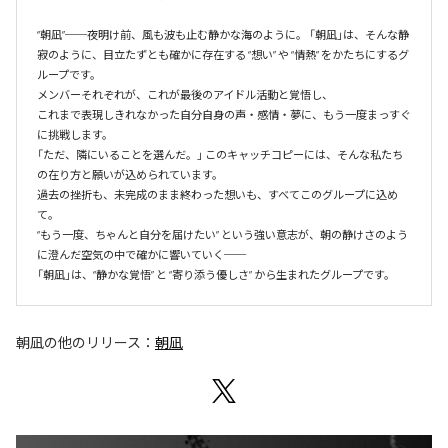
“朝凪”──夜明け前、風も波も止む静かな海のように。 「朝凪」は、そんな静
寂のように、目立たずとも確かに存在する “想い” や “情熱” をかたちにするグ
ループです。

メンバーそれぞれが、これが最後のアイドル活動と覚悟し、

これまで表現しきれなかった自分自身の声・感情・夢に、もう一度まっすぐ
に挑戦します。

「ただ、隣にいることを選んだ。」 このキャッチコピーには、そんな私たち
の在り方と願いが込められています。

過去の挫折も、未完成のまま終わった想いも、すべてこのグループに込め
て。

“もう一度、ちゃんと自分を届けたい” という強い意志が、朝の静けさのよう
に澄んだ空気の中で確かに響いていく──

「朝凪」は、“静かな覚悟” と “寄り添う優しさ” から生まれたグループです。
朝凪
の他のリリース：
朝凪