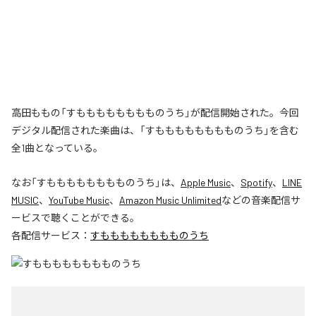
高田ももの「すもももももももものうち」が配信開始された。今回
デジタル配信された楽曲は、「すもももももももものうち」を含む
全1曲となっている。
なお「
すもももももももものうち
」は、
Apple Music
、
Spotify
、
LINE
MUSIC
、
YouTube Music
、
Amazon Music Unlimited
などの音楽配信サ
ービスで聴くことができる。
各配信サービス：
すもももももももものうち