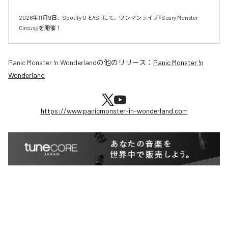
2026年11月9日、Spotify O-EASTにて、ワンマンライブ『Scary Monster 
Circus』を開催！
Panic Monster !n Wonderland
の他のリリース：
Panic Monster !n
Wonderland
https://www.panicmonster-in-wonderland.com