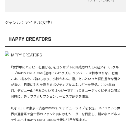
HAPPY CREATORS
ジャンル：
アイドル(女性)
HAPPY CREATORS
「世界中にハッピーを届ける」をコンセプトに結成された6人組アイドルグル
ープHAPPY CREATORS（通称：ハピクリ）。メンバーには松本せりな、七瀬
こあ、橘あや、楠森しゅり、小鈴かれん、逢川あいといった個性豊かな面々
が揃い、日常に彩りを添えるポジティブなエネルギーを発信。2024年10
月、デビュー曲「きみのせいではっぴーです！」のミュージックビデオ公開と
同時に、各サブスクリプションサービスで配信を開始。

11月16日には東京・渋谷WWWXにてデビューライブを予定。HAPPYという世
界共通言語で全世界のファンと共に歩むリーダーを目指し、新たなハピネス
を生み出すHAPPY CREATORSの今後に注目が集まる。