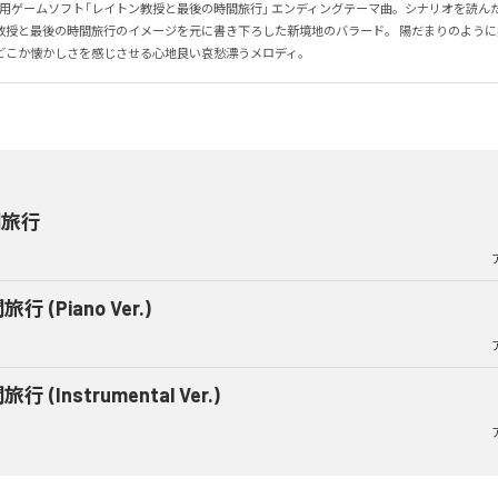
 用ゲームソフト「レイトン教授と最後の時間旅行」 エンディングテーマ曲。シナリオを読ん
教授と最後の時間旅行のイメージを元に書き下ろした新境地のバラード。 陽だまりのよう
どこか懐かしさを感じさせる心地良い哀愁漂うメロディ。
間旅行
行 (Piano Ver.)
行 (Instrumental Ver.)