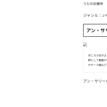
うたの診療所
ジャンル：
J-
アン・サ
ほころぶ花のよ
師として勤務の
のテーマ曲など
アン・サリー