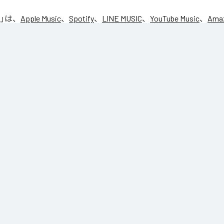
」は、
Apple Music
、
Spotify
、
LINE MUSIC
、
YouTube Music
、
Amaz
の音楽配信サービスで聴くことができる。
ス：
NIC♡RY
CE
マグッタイム
るニンニコリン