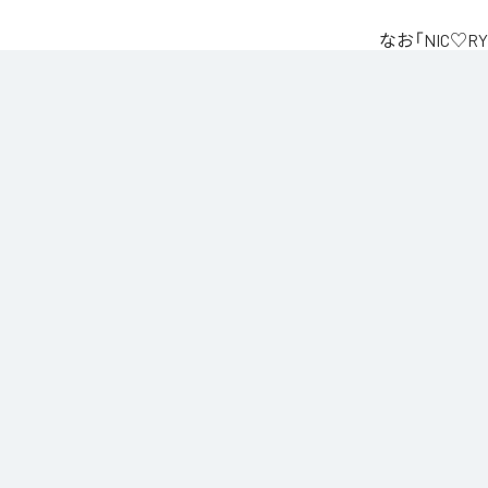
なお「
NIC♡RY
Unlimited
など
各配信サービ
1
：
PEA
2
：
サ
3
：
踊