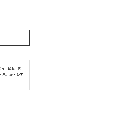
ビュー以来、医
作品、CMや映画