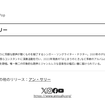
Pop
リー
うに芳醇な歌声が聴くものを魅了するシンガー・ソングライター・ドクター。2001年のデ
傍らコンスタントに演奏活動を行い、2022年発表の「はじまりのとき」など多数のアルバム
を歌唱。唯一無二の印象的な歌声とジャンルレスな音楽性は幅広い層に届けられている。
の他のリリース：
アン・サリー
https://www.annsally.org/