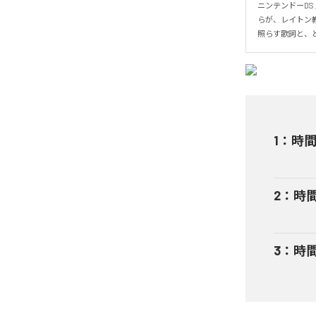
ニンテンドーDS
らが、レイトン
照らす歌詞と、
1
：
時
2
：
時間旅
3
：
時間旅