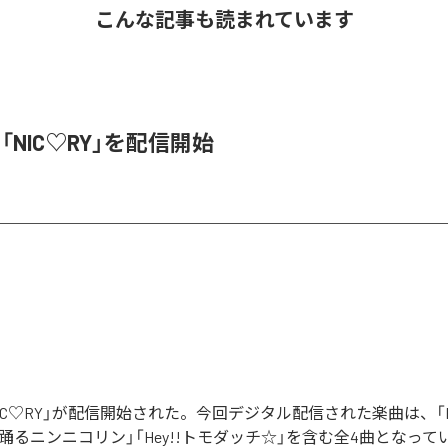
こんな記事も読まれています
、「NIC♡RY」を配信開始
「NIC♡RY」が配信開始された。今回デジタル配信された楽曲は、「P
踊るニンニコリン」「Hey!!トモダッチ☆」を含む全4曲となって