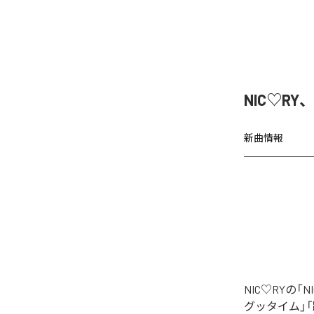
NIC♡RY
新曲情報
NIC♡RYの
グッタイム」「