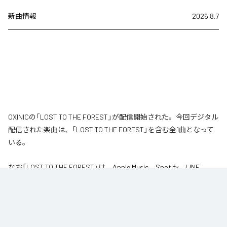
新曲情報
2026.8.7
OXINICの「LOST TO THE FOREST」が配信開始された。今回デジタル
配信された楽曲は、「LOST TO THE FOREST」を含む全1曲となって
いる。
なお「
LOST TO THE FOREST
」は、
Apple Music
、
Spotify
、
LINE
MUSIC
、
YouTube Music
、
Amazon Music Unlimited
などの音楽配信サ
ービスで聴くことができる。
各配信サービス：
LOST TO THE FOREST