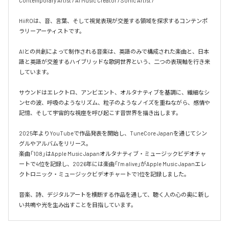
Contemporary Artist / AI Music Creator / Sonic Artist / 

HiiROは、音、言葉、そして視覚表現が交差する領域を探求するコンテンポ
ラリーアーティストです。

AIとの共創によって制作される音楽は、英語のみで構成された楽曲と、日本
語と英語が交差するハイブリッドな歌詞世界という、二つの表現軸を行き来
しています。

サウンドはエレクトロ、アンビエント、オルタナティブを基調に、繊細なシ
ンセの波、呼吸のようなリズム、粒子のようなノイズを重ねながら、感情や
記憶、そして宇宙的な視座を呼び起こす音世界を描き出します。

2025年よりYouTubeで作品発表を開始し、TuneCore Japanを通じてシン
グルやアルバムをリリース。

楽曲「108」はApple Music Japanオルタナティブ・ミュージックビデオチャ
ートで4位を記録し、2026年には楽曲「I’m alive」がApple Music Japanエレ
クトロニック・ミュージックビデオチャートで1位を記録しました。

音楽、詩、デジタルアートを横断する作品を通して、聴く人の心の奥に新し
い共鳴や光を生み出すことを目指しています。