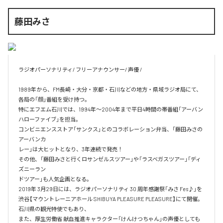
藤田みさ
ラジオパーソナリティ/ フリーアナウンサー/ 声優 /

1989年から、FM長崎・大分・京都・石川などの地方・県域ラジオ局にて、

各局の「顔」番組を受け持つ。

特にエフエム石川では、1994年〜2004年まで平日4時間の帯番組「アーバン
ハローファイブ」を担当。

コンビニエンスストア「サンクス」とのコラボレーション弁当、「藤田みさの
アーバンカ

レー」は大ヒットとなり、3年連続で発売！

その他、「藤田みさと行くロサンゼルスツアー」や「ラスベガスツアー」「ディ
ズニーラン

ドツアー」も人気企画となる。

2019年 3月29日には、ラジオパーソナリティ 30 周年感謝祭「みさ Fes♪」を

渋谷【マウントレーニアホール SHIBUYA PLEASURE PLEASURE】にて開催。

石川県の観光特使でもあり、

また、厚生労働省 献血推進キャラクター「けんけつちゃん」の声優としても