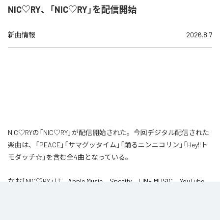
NIC♡RY、「NIC♡RY」を配信開始
新曲情報
2026.8.7
NIC♡RYの「NIC♡RY」が配信開始された。今回デジタル配信された
楽曲は、「PEACE」「サマグッタイム」「踊るニンニコリン」「Hey!!ト
モダッチ☆」を含む全4曲となっている。
なお「
NIC♡RY
」は、
Apple Music
、
Spotify
、
LINE MUSIC
、
YouTube
Music
、
Amazon Music Unlimited
などの音楽配信サービスで聴くこと
ができる。
各配信サービス：
NIC♡RY