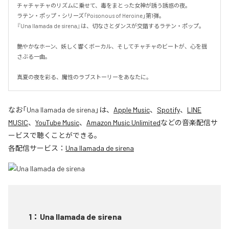
チャチャチャのリズムに乗せて、毒をまとった女神が誘う誘惑の夜。

ラテン・ポップ・シリーズ「Poisonous of Heroine」第1弾。

『Una llamada de sirena』は、切なさとダンスが交錯するラテン・ポップ。

艶やかなホーン、妖しく響くボーカル、そしてチャチャのビートが、心を揺
さぶる一曲。

真夏の夜を彩る、魔性のラブストーリーをあなたに。
なお「
Una llamada de sirena
」は、
Apple Music
、
Spotify
、
LINE
MUSIC
、
YouTube Music
、
Amazon Music Unlimited
などの音楽配信サ
ービスで聴くことができる。
各配信サービス：
Una llamada de sirena
1
：
Una llamada de sirena