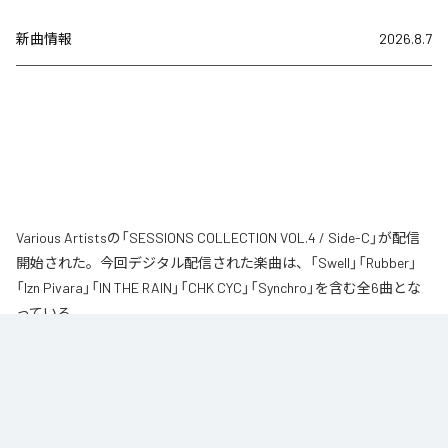
新曲情報
2026.8.7
Various Artistsの「SESSIONS COLLECTION VOL.4 / Side-C」が配信
開始された。今回デジタル配信された楽曲は、「Swell」「Rubber」
「Izn Pivara」「IN THE RAIN」「CHK CYC」「Synchro」を含む全6曲とな
っている。
なお「
SESSIONS COLLECTION VOL.4 / Side-C
」は、
Apple Music
、
Spotify
、
LINE MUSIC
、
YouTube Music
、
Amazon Music Unlimited
など
の音楽配信サービスで聴くことができる。
各配信サービス：
SESSIONS COLLECTION VOL.4 / Side-C