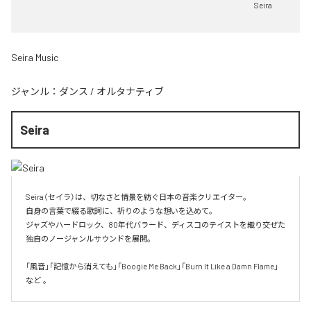
Seira
Seira Music
ジャンル：
ダンス
/
オルタナティブ
Seira
Seira（セイラ）は、切なさと情景を紡ぐ日本の音楽クリエイター。  

自身の言葉で綴る歌詞に、祈りのような想いを込めて。  

ジャズやハードロック、80年代バラード、ディスコのテイストを織り交ぜた
独自のノージャンルサウンドを展開。

「風音」「記憶から消えても」「Boogie Me Back」「Burn It Like a Damn Flame」
など.。