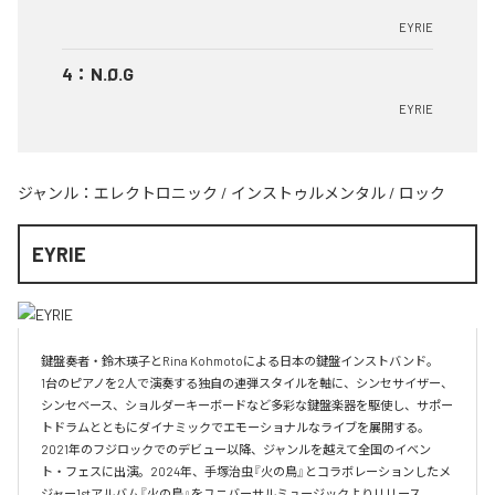
EYRIE
4
：
N.Ø.G
EYRIE
ジャンル：
エレクトロニック
/
インストゥルメンタル
/
ロック
EYRIE
鍵盤奏者・鈴木瑛子とRina Kohmotoによる日本の鍵盤インストバンド。

1台のピアノを2人で演奏する独自の連弾スタイルを軸に、シンセサイザー、
シンセベース、ショルダーキーボードなど多彩な鍵盤楽器を駆使し、サポー
トドラムとともにダイナミックでエモーショナルなライブを展開する。

2021年のフジロックでのデビュー以降、ジャンルを越えて全国のイベン
ト・フェスに出演。2024年、手塚治虫『火の鳥』とコラボレーションしたメ
ジャー1stアルバム『火の鳥』をユニバーサルミュージックよりリリース。
