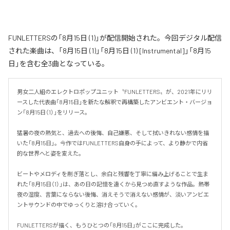
FUNLETTERSの「8月15日 (1)」が配信開始された。今回デジタル配信
された楽曲は、「8月15日 (1)」「8月15日 (1) [Instrumental]」「8月15
日」を含む全3曲となっている。
男女二人組のエレクトロポップユニット〝FUNLETTERS〟が、2021年にリリ
ースした代表曲「8月15日」を新たな解釈で再構築したアンビエント・バージョ
ン「8月15日（1）」をリリース。

猛暑の夜の熱気と、過去への後悔、自己嫌悪、そして拭いきれない感情を描
いた「8月15日」。今作ではFUNLETTERS自身の手によって、より静かで内省
的な世界へと姿を変えた。

ビートやメロディを削ぎ落とし、余白と残響を丁寧に編み上げることで生ま
れた「8月15日（1）」は、あの日の記憶を遠くから見つめ直すような作品。熱帯
夜の湿度、言葉にならない後悔、消えそうで消えない感情が、淡いアンビエ
ントサウンドの中でゆっくりと溶け合っていく。

FUNLETTERSが描く、もうひとつの「8月15日」がここに完成した。