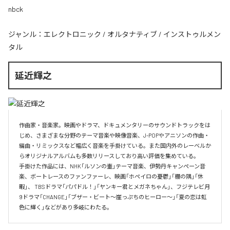
nbck
ジャンル：
エレクトロニック
/
オルタナティブ
/
インストゥルメン
タル
延近輝之
作曲家・音楽家。映画やドラマ、ドキュメンタリーのサウンドトラックをは
じめ、さまざまな分野のテーマ音楽や映像音楽、J-POPやアニソンの作曲・
編曲・リミックスなど幅広く音楽を手掛けている。また国内外のレーベルか
らオリジナルアルバムも多数リリースしており高い評価を集めている。

手掛けた作品には、NHK「ルソンの壷」テーマ音楽、伊勢丹キャンペーン音
楽、ボートレースのファンファーレ、映画「ホペイロの憂鬱」「棚の隅」「休
暇」、 TBSドラマ「パパドル！」「ヤンキー君とメガネちゃん」、フジテレビ月
9ドラマ「CHANGE」「ブザー・ビート～崖っぷちのヒーロー～」「夏の恋は虹
色に輝く」などがあり多岐にわたる。