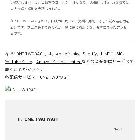
力強い女性ボーカルと観客のコールが一体となり、Uplifting Tranceならでは
の爽快感と感動を表現しました。

「ONE! TWO! YAGI!」という掛け声に乗せて、笑顔と勇気、そして前へ進む力を
届けます。フェス会場でみんなが一緒に歌えるような、希望に満ちたアンセ
ムです。
なお「
ONE TWO YAGI!
」は、
Apple Music
、
Spotify
、
LINE MUSIC
、
YouTube Music
、
Amazon Music Unlimited
などの音楽配信サービスで
聴くことができる。
各配信サービス：
ONE TWO YAGI!
1
：
ONE TWO YAGI!
MASA