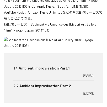
なお「
Sediment via Unconscious (Live at Art Gallery “rizm”, Hyogo,
Japan, 20131103)
」は、
Apple Music
、
Spotify
、
LINE MUSIC
、
YouTube Music
、
Amazon Music Unlimited
などの音楽配信サービスで
聴くことができる。
各配信サービス：
Sediment via Unconscious (Live at Art Gallery
“rizm”, Hyogo, Japan, 20131103)
1
：
Ambient Improvisation Part.1
延近輝之
2
：
Ambient Improvisation Part.2
延近輝之