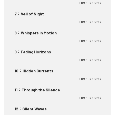
EDM Music Beats
7
：
Veil of Night
EDM Music Beats
8
：
Whispers in Motion
EDM Music Beats
9
：
Fading Horizons
EDM Music Beats
10
：
Hidden Currents
EDM Music Beats
11
：
Through the Silence
EDM Music Beats
12
：
Silent Waves