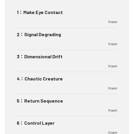
1
：
Make Eye Contact
Kixam
2
：
Signal Degrading
Kixam
3
：
Dimensional Drift
Kixam
4
：
Chaotic Creature
Kixam
5
：
Return Sequence
Kixam
6
：
Control Layer
Kixam