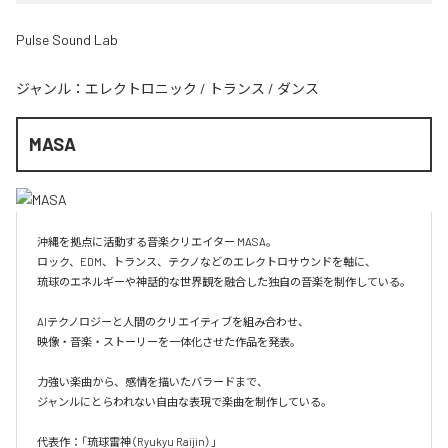
Pulse Sound Lab
ジャンル：
エレクトロニック
/
トランス
/
ダンス
MASA
沖縄を拠点に活動する音楽クリエイター MASA。

ロック、EDM、トランス、テクノなどのエレクトロサウンドを軸に、

琉球のエネルギーや神話的な世界観を融合した独自の音楽を制作している。

AIテクノロジーと人間のクリエイティブを組み合わせ、

映像・音楽・ストーリーを一体化させた作品を発表。

力強い楽曲から、感情を描いたバラードまで、

ジャンルにとらわれない自由な表現で楽曲を制作している。

代表作：「琉球雷神（Ryukyu Raijin）」