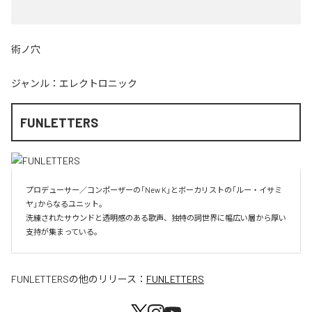
術ノ穴
ジャンル：
エレクトロニック
FUNLETTERS
プロデューサー／コンポーザーの「New K」とボーカリストの「ルー・イサミ
ヤ」からなるユニット。

洗練されたサウンドと透明感のある歌声、独特の詞世界に幅広い層から厚い
支持が集まっている。
FUNLETTERS
の他のリリース：
FUNLETTERS