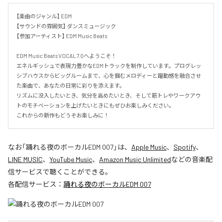
【楽曲のジャンル】 EDM

【サウンドの雰囲気】 ダンスミュージック

【参加アーティスト】 EDM Music Beats

EDM Music Beats VOCAL 7.0へようこそ！

エネルギッシュで表現力豊かなEDMトラックを制作しています。プログレッ
シブハウスからビッグルームまで、心を掴むメロディーと躍動感を融合させ
た楽曲で、あなたの日常に彩りを添えます。

リズムに没入したいとき、気分を高めたいとき、そして筋トレやワークアウ
トのモチベーションを上げたいときにもぜひお楽しみください。

これからの新作もどうぞお楽しみに！
なお「
踊れる夜のボーカルEDM 007
」は、
Apple Music
、
Spotify
、
LINE MUSIC
、
YouTube Music
、
Amazon Music Unlimited
などの音楽配
信サービスで聴くことができる。
各配信サービス：
踊れる夜のボーカルEDM 007