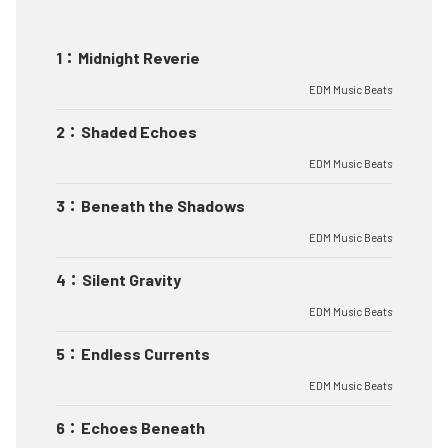
1
：
Midnight Reverie
EDM Music Beats
2
：
Shaded Echoes
EDM Music Beats
3
：
Beneath the Shadows
EDM Music Beats
4
：
Silent Gravity
EDM Music Beats
5
：
Endless Currents
EDM Music Beats
6
：
Echoes Beneath