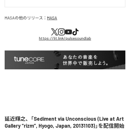
MASA
の他のリリース：
MASA
https://lit.link/pulsesoundlab
延近輝之、「Sediment via Unconscious (Live at Art
Gallery “rizm”, Hyogo, Japan, 20131103)」を配信開始