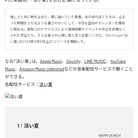
悔しさと共に時を止めた、夢に描いていた青春。あの頃のぼくたちは、止ま
った時間をうだるような暑さのせいにして、今日も空白のカレンダーを横目
に眺める。新型コロナウイルスにより遠隔授業やイベントの中止を余儀なく
された学生たち。そんな彼らの心境に寄り添う恋愛ソングだ。13th Single「淡
い夏」は2026年8月8日(土)にリリースを開始した。
なお「
淡い夏
」は、
Apple Music
、
Spotify
、
LINE MUSIC
、
YouTube
Music
、
Amazon Music Unlimited
などの音楽配信サービスで聴くこと
ができる。
各配信サービス：
淡い夏
1
：
淡い夏
WARM DENISH