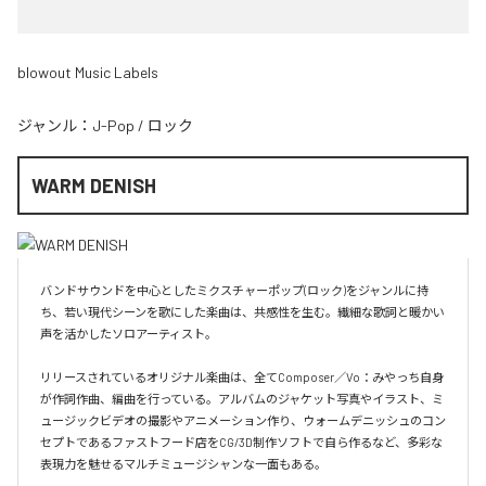
blowout Music Labels
ジャンル：
J-Pop
/
ロック
WARM DENISH
バンドサウンドを中心としたミクスチャーポップ(ロック)をジャンルに持
ち、若い現代シーンを歌にした楽曲は、共感性を生む。繊細な歌詞と暖かい
声を活かしたソロアーティスト。

リリースされているオリジナル楽曲は、全てComposer／Vo：みやっち自身
が作詞作曲、編曲を行っている。アルバムのジャケット写真やイラスト、ミ
ュージックビデオの撮影やアニメーション作り、ウォームデニッシュのコン
セプトであるファストフード店をCG/3D制作ソフトで自ら作るなど、多彩な
表現力を魅せるマルチミュージシャンな一面もある。
