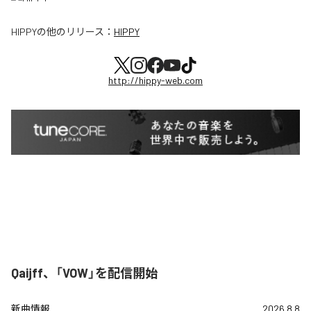
HIPPY
の他のリリース：
HIPPY
http://hippy-web.com
Qaijff、「VOW」を配信開始
新曲情報
2026.8.8