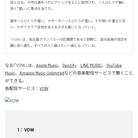
目となる。今作は選手へのヒアリングをもとに制作され、一人ひとりが胸に
抱く「誓い」に焦点を当てた。

選手一人ひとりの誓い。サポーター一人ひとりの誓い。その想いが重なり合
い、やがてクラブ全体を支える大きな誓いとなっていく。

『VOW』は、名古屋グランパスへの応援歌であると同時に、自分自身の信念を
胸に前へ進む、すべての人へ届けたい一曲となっている。
なお「
VOW
」は、
Apple Music
、
Spotify
、
LINE MUSIC
、
YouTube
Music
、
Amazon Music Unlimited
などの音楽配信サービスで聴くこと
ができる。
各配信サービス：
VOW
1
：
VOW