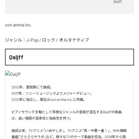
Qaijff
con anima inc.
ジャンル：
J-Pop
/
ロック
/
オルタナティブ
Qaijff
2012年、愛知県にて結成。

2017年、ソニーミュージックよりメジャーデビュー。

2021年に独立し、現在はcon anima Inc.に所属。

ピアノサウンドを軸として多様なジャンルの音楽が混在するQaijffの楽曲
は、高い強度の音楽性と独自性を持つ。

結成以来、TVアニメ「いぬやしき」、TVアニメ「真・中華一番！」、NHK情報
番組「さらさらサラダ」など、様々なTVのテーマ楽曲を担当。2016年から現