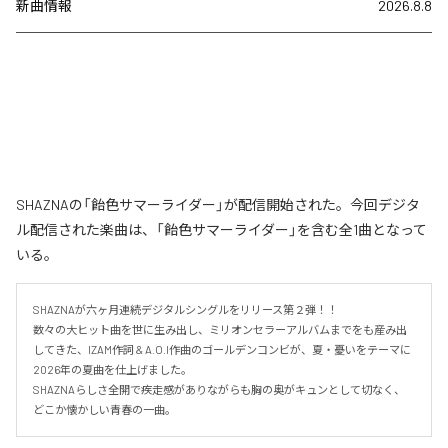
新曲情報
2026.8.8
SHAZNAの「飴色サマーライダー」が配信開始された。今回デジタ
ル配信された楽曲は、「飴色サマーライダー」を含む全1曲となって
いる。
SHAZNAが六ヶ月連続デジタルシングルをリリース第２弾！！

数々の大ヒット曲を世に生み出し、ミリオンセラーアルバムまでをも産み出
してきた、IZAM作詞 & A.O.I作曲のゴールデンコンビが、夏・憂いをテーマに
2026年の夏曲を仕上げました。

SHAZNAらしさ全開で疾走感がありながらも胸の奥がキュンとして切なく、
どこか懐かしい青春の一曲。