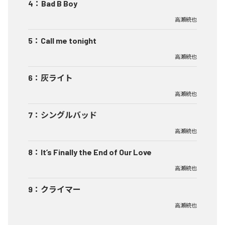
4
：
Bad B Boy
高瀬統也
5
：
Call me tonight
高瀬統也
6
：
灰ライト
高瀬統也
7
：
シングルバッド
高瀬統也
8
：
It’s Finally the End of Our Love
高瀬統也
9
：
クライマー
高瀬統也