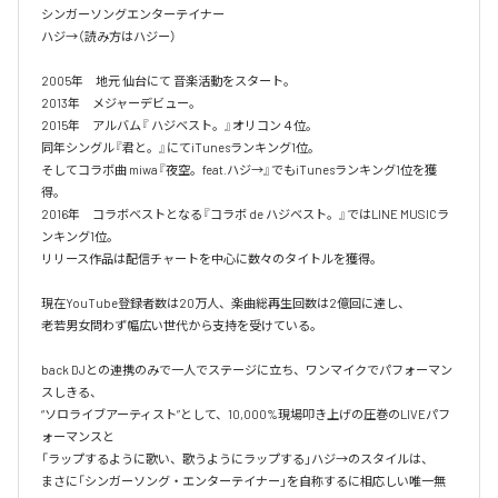
シンガーソングエンターテイナー

ハジ→（読み方はハジー）

2005年　地元 仙台にて 音楽活動をスタート。

2013年　メジャーデビュー。

2015年　アルバム『 ハジベスト。』オリコン４位。

同年シングル『君と。』にてiTunesランキング1位。

そしてコラボ曲 miwa『夜空。feat.ハジ→』でもiTunesランキング1位を獲
得。

2016年　コラボベストとなる『コラボ de ハジベスト。』ではLINE MUSICラ
ンキング1位。

リリース作品は配信チャートを中心に数々のタイトルを獲得。

現在YouTube登録者数は20万人、楽曲総再生回数は2億回に達し、

老若男女問わず幅広い世代から支持を受けている。 

back DJとの連携のみで一人でステージに立ち、ワンマイクでパフォーマン
スしきる、

“ソロライブアーティスト”として、10,000%現場叩き上げの圧巻のLIVEパフ
ォーマンスと

「ラップするように歌い、歌うようにラップする」ハジ→のスタイルは、

まさに「シンガーソング・エンターテイナー」を自称するに相応しい唯一無