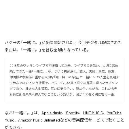
ハジ→の「一緒に。」が配信開始された。今回デジタル配信された
楽曲は、「一緒に。」を含む全1曲となっている。
2018年のワンマンライブで初披露して以来、ライブでのみ歌い、大切に温め
続けてきた一曲「一緒に。」が、ついに初音源化。恋人、夫婦、家族、親友、
仲間――様々な関係に重なる大切な「唯一無二の存在」と一緒に “この人生を最期ま
で歩んでいく”という決意を、ハジ→らしい真っ直ぐな言葉で綴ったラブソン
グであり、壮大な人生賛歌。互いに支え合い、認め合いながら、これから先
も共に創る未来へ進んでゆこうという想いが、温かく力強く胸に響く一曲。
なお「
一緒に。
」は、
Apple Music
、
Spotify
、
LINE MUSIC
、
YouTube
Music
、
Amazon Music Unlimited
などの音楽配信サービスで聴くこと
ができる。