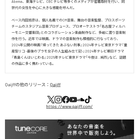
Abema、東海テレビ、CBC テレビ等多くのメディアが密着取材を行い、同
世代の女性を中心に大きな感動を呼んだ。

ベース内田旭彦は、個人名義でのCM音楽、舞台の音楽監督、プロスポーツ
チームのスタジアム音楽プロデュース、プロオーケストラ「名古屋フィルハ
ーモニー交響楽団」とのコラボレーション楽曲制作など、多岐に渡り音楽制
作を行う。近年では映画、ドラマの音楽制作も積極的に行なっており、
2024年公開の映画『帰ってきた あぶない刑事』2024年テレビ東京ドラマ『量
産型リコ -最後のプラモ女子の人生組み立て記-』2024年テレビ朝日ドラマ
『青島くんはいじわる』2025年テレビ東京ドラマ「今夜は…純烈」など、話題
の作品に多く携わっている。
Qaijff
の他のリリース：
Qaijff
https://www.qaijff.com/