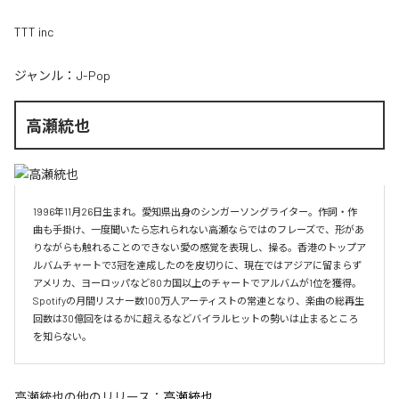
TTT inc
ジャンル：
J-Pop
高瀬統也
1996年11月26日生まれ。愛知県出身のシンガーソングライター。作詞・作
曲も手掛け、一度聞いたら忘れられない高瀬ならではのフレーズで、形があ
りながらも触れることのできない愛の感覚を表現し、操る。香港のトップア
ルバムチャートで3冠を達成したのを皮切りに、現在ではアジアに留まらず
アメリカ、ヨーロッパなど80カ国以上のチャートでアルバムが1位を獲得。
Spotifyの月間リスナー数100万人アーティストの常連となり、楽曲の総再生
回数は30億回をはるかに超えるなどバイラルヒットの勢いは止まるところ
を知らない。
高瀬統也
の他のリリース：
高瀬統也