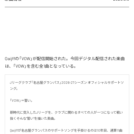
Qaijffの「VOW」が配信開始された。今回デジタル配信された楽曲
は、「VOW」を含む全1曲となっている。
Jリーグクラブ「名古屋グランパス」2026-27シーズン オフィシャルサポートソ
ング。

「VOW」＝誓い。

新時代に突入したJリーグを、クラブに関わるすべての人が一つになって戦い
抜く――そんな"誓い"を描いた楽曲。

Qaijffが名古屋グランパスのサポートソングを手掛けるのは10年目、通算11曲