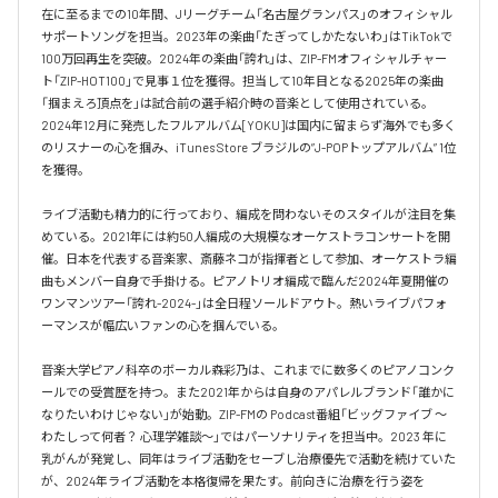
在に至るまでの10年間、Jリーグチーム「名古屋グランパス」のオフィシャル
サポートソングを担当。2023年の楽曲「たぎってしかたないわ」はTikTokで
100万回再生を突破。2024年の楽曲「誇れ」は、ZIP-FMオフィシャルチャー
ト「ZIP-HOT100」で見事１位を獲得。担当して10年目となる2025年の楽曲
「掴まえろ頂点を」は試合前の選手紹介時の音楽として使用されている。

2024年12月に発売したフルアルバム[YOKU]は国内に留まらず海外でも多く
のリスナーの心を掴み、iTunes Store ブラジルの”J-POPトップアルバム” 1位
を獲得。

ライブ活動も精力的に行っており、編成を問わないそのスタイルが注目を集
めている。2021年には約50人編成の大規模なオーケストラコンサートを開
催。日本を代表する音楽家、斎藤ネコが指揮者として参加、オーケストラ編
曲もメンバー自身で手掛ける。ピアノトリオ編成で臨んだ2024年夏開催の
ワンマンツアー「誇れ-2024-」は全日程ソールドアウト。熱いライブパフォ
ーマンスが幅広いファンの心を掴んでいる。

音楽大学ピアノ科卒のボーカル森彩乃は、これまでに数多くのピアノコンク
ールでの受賞歴を持つ。また2021年からは自身のアパレルブランド「誰かに
なりたいわけじゃない」が始動。ZIP-FMの Podcast番組「ビッグファイブ 〜
わたしって何者？ 心理学雑談〜」ではパーソナリティを担当中。2023 年に
乳がんが発覚し、同年はライブ活動をセーブし治療優先で活動を続けていた
が、2024年ライブ活動を本格復帰を果たす。前向きに治療を行う姿を