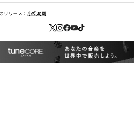
のリリース：
小松﨑司