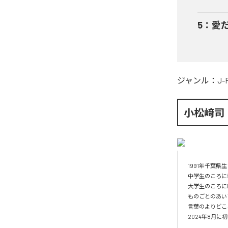
5
：
愛
ジャンル：
J-
小松﨑司
1991年千葉県生
中学生のころに親
大学生のころにBo
ものごとのあい
言葉のよりどこ
2024年8月に