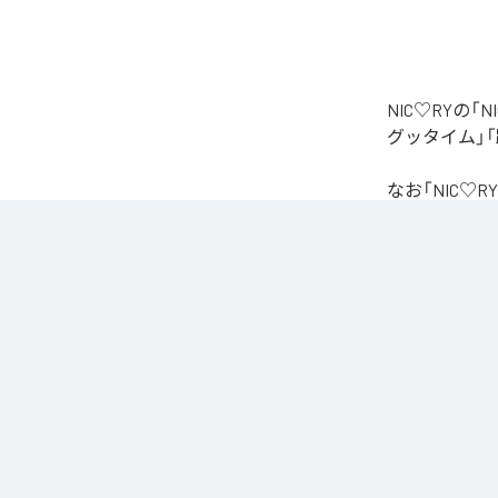
NIC♡RYの
グッタイム」「
なお「
NIC♡RY
Unlimited
など
各配信サービ
1
：
PEA
2
：
サ