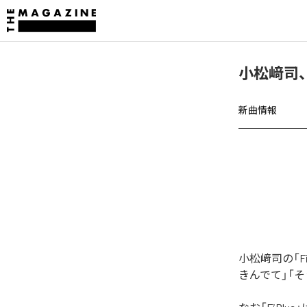
小松﨑司、
新曲情報
小松﨑司の「F
きんでて」「