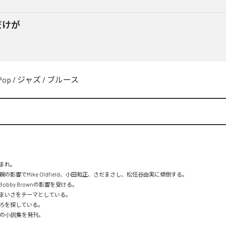
だけが
Pop
/
ジャズ
/
ブルース
まれ。

の影響でMike Oldfield、小田和正、さだまさし、松任谷由実に傾倒する。

bby Brownの影響を受ける。

まいさをテーマとしている。

ろを探している。

初の小説集を発刊。