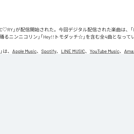
「NIC♡RY」が配信開始された。今回デジタル配信された楽曲は、「P
踊るニンニコリン」「Hey!!トモダッチ☆」を含む全4曲となって
」は、
Apple Music
、
Spotify
、
LINE MUSIC
、
YouTube Music
、
Amaz
の音楽配信サービスで聴くことができる。
ス：
NIC♡RY
CE
マグッタイム