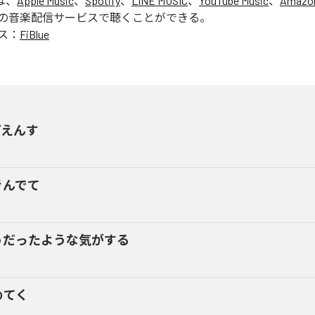
は、
Apple Music
、
Spotify
、
LINE MUSIC
、
YouTube Music
、
Amazon
の音楽配信サービスで聴くことができる。
ス：
FiBlue
ぴえんす
きんでて
うだったような気がする
めてく