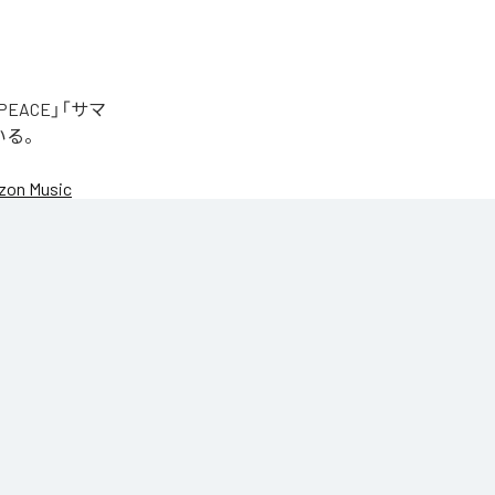
EACE」「サマ
いる。
on Music
NIC♡RY