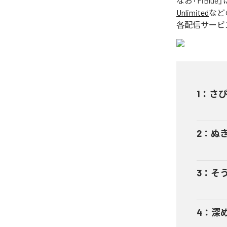
なお「
FiBlue
」
Unlimited
など
各配信サービ
1
：
さ
2
：
ぬ
3
：
そ
4
：
深