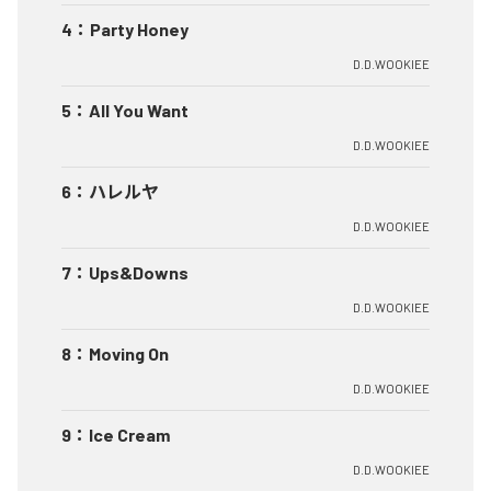
4
：
Party Honey
D.D.WOOKIEE
5
：
All You Want
D.D.WOOKIEE
6
：
ハレルヤ
D.D.WOOKIEE
7
：
Ups&Downs
D.D.WOOKIEE
8
：
Moving On
D.D.WOOKIEE
9
：
Ice Cream
D.D.WOOKIEE