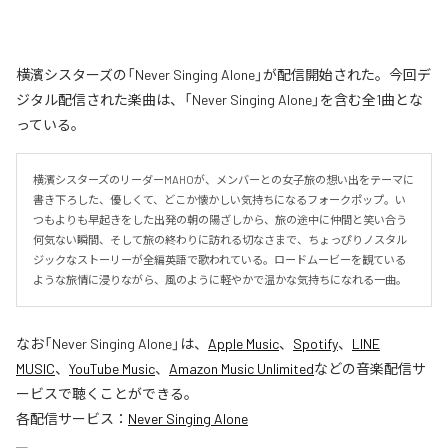
横濱シスターズの「Never Singing Alone」が配信開始された。今回デ
ジタル配信された楽曲は、「Never Singing Alone」を含む全1曲とな
っている。
横濱シスターズのリーダーMAHOが、メンバーとの女子旅の想い出をテーマに
書き下ろした、優しくて、どこか懐かしい気持ちになるフォークポップ。い
つもよりも早起きをした出発の朝の陽ざしから、旅の途中に仲間と笑い合う
何気ない瞬間、そして旅の終わりに訪れる切なさまで、ちょっぴりノスタル
ジックなストーリーが全編英語で歌われている。ロードムービーを観ている
ような旅情に浸りながら、風のように軽やかで温かな気持ちになれる一曲。
なお「
Never Singing Alone
」は、
Apple Music
、
Spotify
、
LINE
MUSIC
、
YouTube Music
、
Amazon Music Unlimited
などの音楽配信サ
ービスで聴くことができる。
各配信サービス：
Never Singing Alone