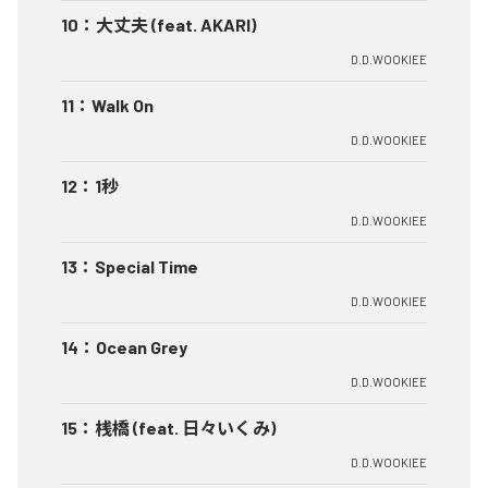
10
：
大丈夫 (feat. AKARI)
D.D.WOOKIEE
11
：
Walk On
D.D.WOOKIEE
12
：
1秒
D.D.WOOKIEE
13
：
Special Time
D.D.WOOKIEE
14
：
Ocean Grey
D.D.WOOKIEE
15
：
桟橋 (feat. 日々いくみ)
D.D.WOOKIEE