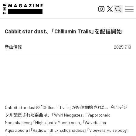
Cabbit star dust、「Chillumin Trails」を配信開始
新曲情報
2025.7.19
Cabbit star dustの「Chillumin Trails」が配信開始された。今回デジ
タル配信された楽曲は、「Whirl Neogazea」「Vaportoneix
Moonphaseon」「Nightdustix Moontracea」「Wavefusion
Aquacloudia」「Radiowindflux Echoshadeos」「Vibeveila Pulseloopy」