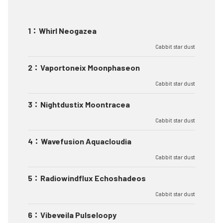
1
：
Whirl Neogazea
Cabbit star dust
2
：
Vaportoneix Moonphaseon
Cabbit star dust
3
：
Nightdustix Moontracea
Cabbit star dust
4
：
Wavefusion Aquacloudia
Cabbit star dust
5
：
Radiowindflux Echoshadeos
Cabbit star dust
6
：
Vibeveila Pulseloopy