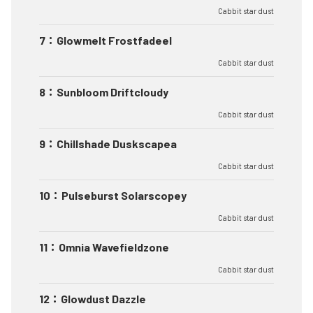
Cabbit star dust
7
：
Glowmelt Frostfadeel
Cabbit star dust
8
：
Sunbloom Driftcloudy
Cabbit star dust
9
：
Chillshade Duskscapea
Cabbit star dust
10
：
Pulseburst Solarscopey
Cabbit star dust
11
：
Omnia Wavefieldzone
Cabbit star dust
12
：
Glowdust Dazzle