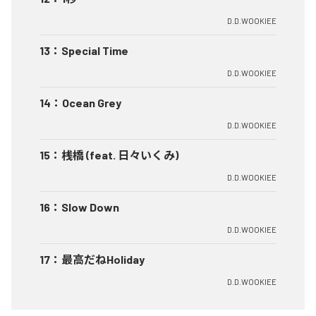
D.D.WOOKIEE
13
：
Special Time
D.D.WOOKIEE
14
：
Ocean Grey
D.D.WOOKIEE
15
：
桟橋 (feat. 日々いくみ)
D.D.WOOKIEE
16
：
Slow Down
D.D.WOOKIEE
17
：
最高だねHoliday
D.D.WOOKIEE