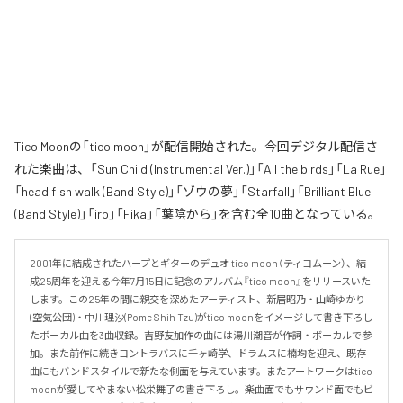
Tico Moonの「tico moon」が配信開始された。今回デジタル配信さ
れた楽曲は、「Sun Child (Instrumental Ver.)」「All the birds」「La Rue」
「head fish walk (Band Style)」「ゾウの夢」「Starfall」「Brilliant Blue
(Band Style)」「iro」「Fika」「葉陰から」を含む全10曲となっている。
2001年に結成されたハープとギターのデュオ tico moon（ティコムーン）、結
成25周年を迎える今年7月15日に記念のアルバム『tico moon』をリリースいた
します。この25年の間に親交を深めたアーティスト、新居昭乃・山崎ゆかり
(空気公団)・中川理沙(Pome Shih Tzu)がtico moonをイメージして書き下ろし
たボーカル曲を3曲収録。吉野友加作の曲には湯川潮音が作詞・ボーカルで参
加。また前作に続きコントラバスに千ヶ崎学、ドラムスに楠均を迎え、既存
曲にもバンドスタイルで新たな側面を与えています。またアートワークはtico 
moonが愛してやまない松栄舞子の書き下ろし。楽曲面でもサウンド面でもビ