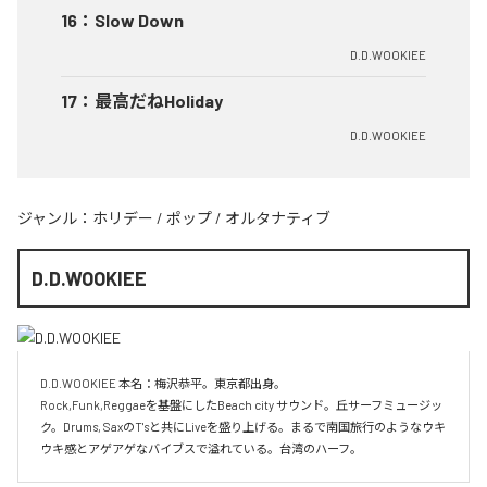
16
：
Slow Down
D.D.WOOKIEE
17
：
最高だねHoliday
D.D.WOOKIEE
ジャンル：
ホリデー
/
ポップ
/
オルタナティブ
D.D.WOOKIEE
D.D.WOOKIEE 本名：梅沢恭平。東京都出身。

Rock,Funk,Reggaeを基盤にしたBeach city サウンド。丘サーフミュージッ
ク。Drums, SaxのT'sと共にLiveを盛り上げる。まるで南国旅行のようなウキ
ウキ感とアゲアゲなバイブスで溢れている。台湾のハーフ。