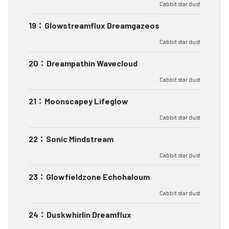
Cabbit star dust
19
：
Glowstreamflux Dreamgazeos
Cabbit star dust
20
：
Dreampathin Wavecloud
Cabbit star dust
21
：
Moonscapey Lifeglow
Cabbit star dust
22
：
Sonic Mindstream
Cabbit star dust
23
：
Glowfieldzone Echohaloum
Cabbit star dust
24
：
Duskwhirlin Dreamflux