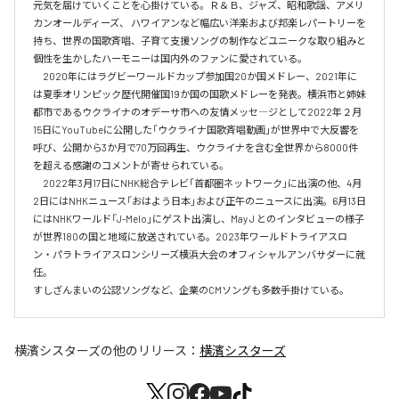
元気を届けていくことを心掛けている。Ｒ＆Ｂ、ジャズ、昭和歌謡、アメリ
カンオールディーズ、 ハワイアンなど幅広い洋楽および邦楽レパートリーを
持ち、世界の国歌斉唱、子育て支援ソングの制作などユニークな取り組みと
個性を生かしたハーモニーは国内外のファンに愛されている。

　2020年にはラグビーワールドカップ参加国20か国メドレー、2021年に
は夏季オリンピック歴代開催国19か国の国歌メドレーを発表。横浜市と姉妹
都市であるウクライナのオデーサ市への友情メッセ―ジとして2022年２月
15日にYouTubeに公開した「ウクライナ国歌斉唱動画」が世界中で大反響を
呼び、公開から3か月で70万回再生、ウクライナを含む全世界から8000件
を超える感謝のコメントが寄せられている。

　2022年3月17日にNHK総合テレビ「首都圏ネットワーク」に出演の他、4月
2日にはNHKニュース「おはよう日本」および正午のニュースに出演。6月13日
にはNHKワールド「J-Melo」にゲスト出演し、May J とのインタビューの様子
が世界180の国と地域に放送されている。2023年ワールドトライアスロ
ン・パラトライアスロンシリーズ横浜大会のオフィシャルアンバサダーに就
任。

すしざんまいの公認ソングなど、企業のCMソングも多数手掛けている。
横濱シスターズ
の他のリリース：
横濱シスターズ