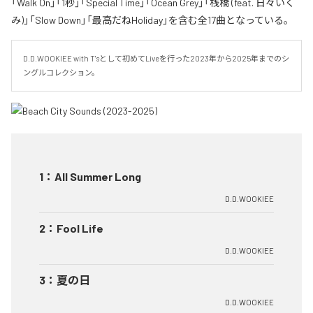
「Walk On」「1秒」「Special Time」「Ocean Grey」「桟橋 (feat. 日々いく
み)」「Slow Down」「最高だねHoliday」を含む全17曲となっている。
D.D.WOOKIEE with T'sとして初めてLiveを行った2023年から2025年までのシ
ングルコレクション。
1
：
All Summer Long
D.D.WOOKIEE
2
：
Fool Life
D.D.WOOKIEE
3
：
夏の日
D.D.WOOKIEE