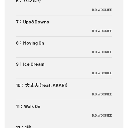
6
：
ハレルヤ
D.D.WOOKIEE
7
：
Ups&Downs
D.D.WOOKIEE
8
：
Moving On
D.D.WOOKIEE
9
：
Ice Cream
D.D.WOOKIEE
10
：
大丈夫 (feat. AKARI)
D.D.WOOKIEE
11
：
Walk On
D.D.WOOKIEE
12
：
1秒