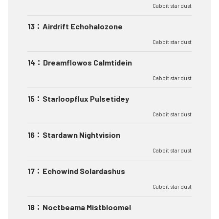
Cabbit star dust
13
：
Airdrift Echohalozone
Cabbit star dust
14
：
Dreamflowos Calmtidein
Cabbit star dust
15
：
Starloopflux Pulsetidey
Cabbit star dust
16
：
Stardawn Nightvision
Cabbit star dust
17
：
Echowind Solardashus
Cabbit star dust
18
：
Noctbeama Mistbloomel