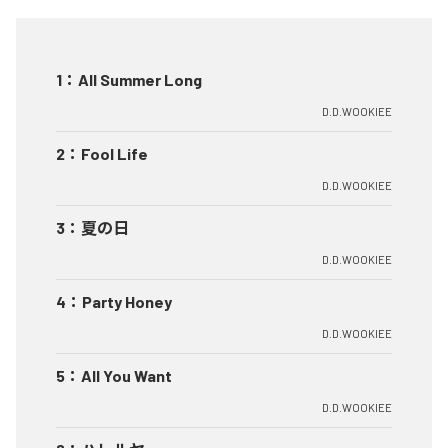
1
：
All Summer Long
D.D.WOOKIEE
2
：
Fool Life
D.D.WOOKIEE
3
：
夏の日
D.D.WOOKIEE
4
：
Party Honey
D.D.WOOKIEE
5
：
All You Want
D.D.WOOKIEE