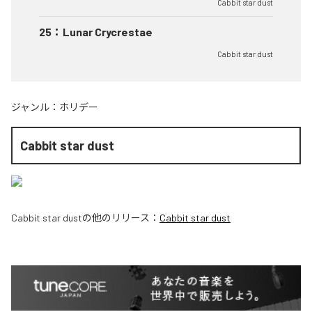
Cabbit star dust
25
：
Lunar Crycrestae
Cabbit star dust
ジャンル：
ホリデー
Cabbit star dust
Cabbit star dust
の他のリリース：
Cabbit star dust