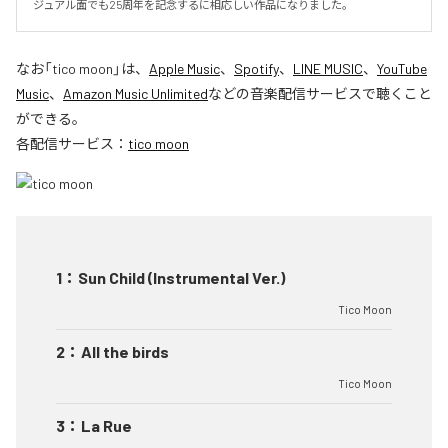
ジュアル面でも25周年を記念するに相応しい作品になりました。
なお「
tico moon
」は、
Apple Music
、
Spotify
、
LINE MUSIC
、
YouTube
Music
、
Amazon Music Unlimited
などの音楽配信サービスで聴くこと
ができる。
各配信サービス：
tico moon
1
：
Sun Child (Instrumental Ver.)
Tico Moon
2
：
All the birds
Tico Moon
3
：
La Rue