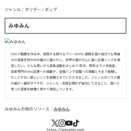
ジャンル：
ホリデー
/
ポップ
みゆみん
SNSで動画を作る中、使用する様々なフリーBGMに感銘を受け自分でも等身
大の音楽を世の中の誰かに届けたい、世界の誰かの心に届く応援ソングを発
信したい。そんな思いから音楽活動をはじめて1年半、昨年はラジオ放送、
音楽専門のWeb記事への掲載や、全国バンド図鑑への掲載と今まで経験し
たことがない新しいことを経験させていただきました。ジャンルはハウス調
の曲が一番好きですが、ジャンル・言語を問わず自分にできること、良いと
思った音楽を映像と併せて発信しています。
みゆみん
の他のリリース：
みゆみん
https://miyumin.com