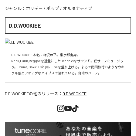
ジャンル：
ホリデー
/
ポップ
/
オルタナティブ
D.D.WOOKIEE
D.D.WOOKIEE 本名：梅沢恭平。東京都出身。

Rock,Funk,Reggaeを基盤にしたBeach city サウンド。丘サーフミュージッ
ク。Drums, SaxのT'sと共にLiveを盛り上げる。まるで南国旅行のようなウキ
ウキ感とアゲアゲなバイブスで溢れている。台湾のハーフ。
D.D.WOOKIEE
の他のリリース：
D.D.WOOKIEE