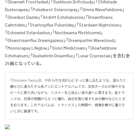
「Glowmelt Frostfadeel」「Sunbloom Driftcloudy」「Chillshade
Duskscapea」「Pulseburst Solarscopey」「Omnia Wavefieldzone」
「Glowdust Dazzle」「Airdrift Echohalozone」「Dreamflowos
Calmtidein」「Starloopflux Pulsetidey」「Stardawn Nightvision」
「Echowind Solardashus」「Noctbeama Mistbloomel」
「Glowstreamflux Dreamgazeos」「Dreampathin Wavecloud」
「Moonscapey Lifeglow」「Sonic Mindstream」「Glowfieldzone
Echohaloum」「Duskwhirlin Dreamflux」「Lunar Crycrestae」を含む全
25曲となっている。
「Chillumin Trails」は、やわらかな光が心にそっと差し込むような、温もりと
静けさに満ちたチル系アンビエントアルバムです。女性ボーカルが穏やかな
ビートに寄り添いながら、リスナーを心地よい音の道へと導きます。各トラ
ックは、日常の喧騒からそっと離れ、自分を取り戻すための静かなひととき
を彩ります。このアルバムは、リラックスした時間や、感情を静かに整えた
いときに最適です。