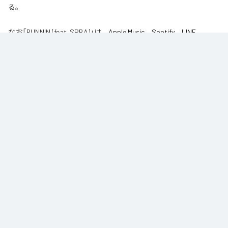
る。
なお「
RUNNIN (feat. SPRA)
」は、
Apple Music
、
Spotify
、
LINE
MUSIC
、
YouTube Music
、
Amazon Music Unlimited
などの音楽配信サ
ービスで聴くことができる。
各配信サービス：
RUNNIN (feat. SPRA)
1
：
RUNNIN (feat. SPRA)
Kapsoul
8th & Olive
ジャンル：
ヒップホップ/ラップ
/
R&B/Soul
/
エレクトロニック