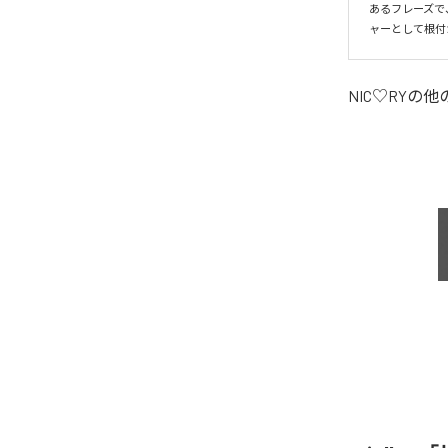
あるフレーズで
ャーとして根付
NIC♡RY
の他