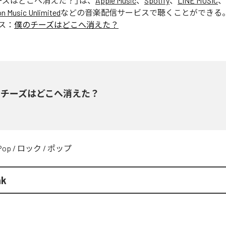
ーズはどこへ消えた？
」は、
Apple Music
、
Spotify
、
LINE MUSIC
、
 Music Unlimited
などの音楽配信サービスで聴くことができる
ス：
僕のチーズはどこへ消えた？
のチーズはどこへ消えた？
Pop
/
ロック
/
ポップ
nk