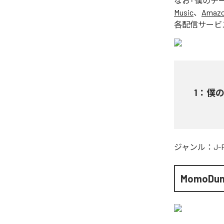
なお「
僕のチ
Music
、
Amazon
各配信サービ
1
：
僕
ジャンル：
J-
MomoDu