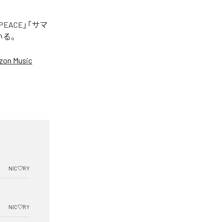
EACE」「サマ
いる。
on Music
NIC♡RY
NIC♡RY