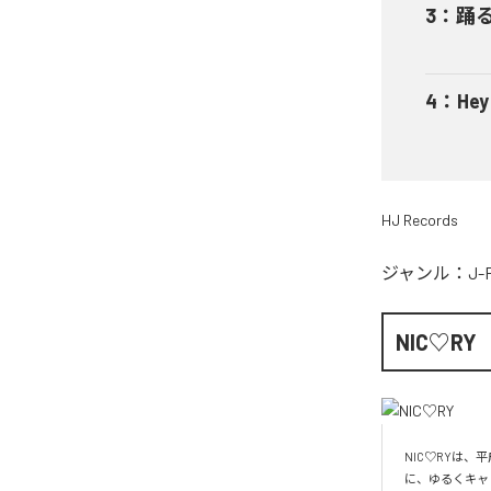
3
：
踊
4
：
He
HJ Records
ジャンル：
J-
NIC♡RY
NIC♡RYは
に、ゆるくキャ