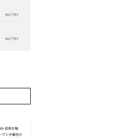
NIC♡RY
NIC♡RY
谷×音楽を軸
ーヴと中毒性の