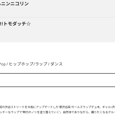
るニンニコリン
y!!トモダッチ☆
Pop
/
ヒップホップ/ラップ
/
ダンス
、平成の渋谷ストリートを令和にアップデートした“新渋谷系”ガールズラップデュオ。ギャル×渋
ッチーなラップで“時代のノリを塗り替えていく”。自然体でありながら、踊りたくなるグル