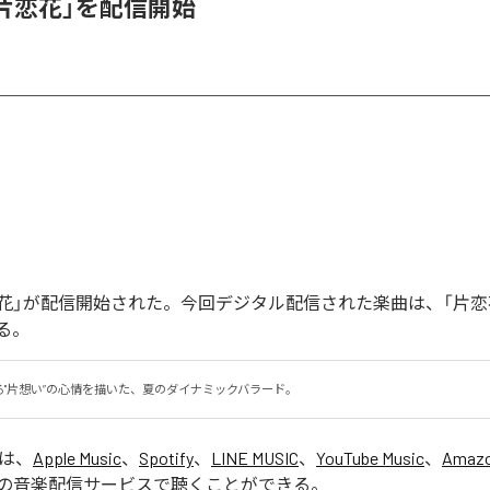
、「片恋花」を配信開始
「片恋花」が配信開始された。今回デジタル配信された楽曲は、「片恋
る。
る"片想い”の心情を描いた、夏のダイナミックバラード。
」は、
Apple Music
、
Spotify
、
LINE MUSIC
、
YouTube Music
、
Amazo
の音楽配信サービスで聴くことができる。