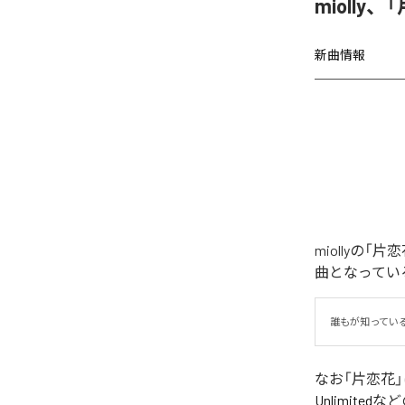
miolly
新曲情報
miollyの
曲となってい
誰もが知ってい
なお「
片恋花
Unlimited
など