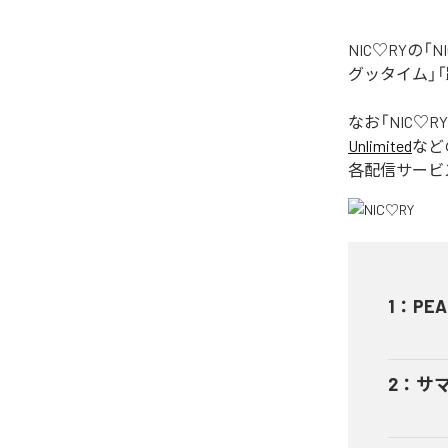
NIC♡RYの
グッタイム」「
なお「
NIC♡RY
Unlimited
など
各配信サービ
1
：
PEA
2
：
サ