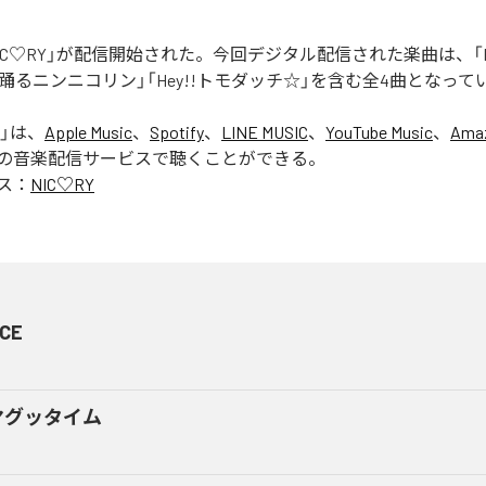
「NIC♡RY」が配信開始された。今回デジタル配信された楽曲は、「P
踊るニンニコリン」「Hey!!トモダッチ☆」を含む全4曲となって
」は、
Apple Music
、
Spotify
、
LINE MUSIC
、
YouTube Music
、
Amaz
の音楽配信サービスで聴くことができる。
ス：
NIC♡RY
CE
マグッタイム