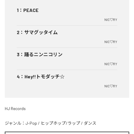
1
：
PEACE
NIC♡RY
2
：
サマグッタイム
NIC♡RY
3
：
踊るニンニコリン
NIC♡RY
4
：
Hey!!トモダッチ☆
NIC♡RY
HJ Records
ジャンル：
J-Pop
/
ヒップホップ/ラップ
/
ダンス