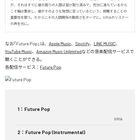
が、それはすでに彼の周りの人間は受け取り済みで、充分に満ちているから
こそ輪は繁栄し、彼がそのような発想に至っているという、俯瞰することの
重要性を歌う。だからこその人間関係の脆弱さをテーマに。GIRIAのリスナー
の声を元に。
なお「
Future Pop
」は、
Apple Music
、
Spotify
、
LINE MUSIC
、
YouTube Music
、
Amazon Music Unlimited
などの音楽配信サービスで
聴くことができる。
各配信サービス：
Future Pop
1
：
Future Pop
GIRIA
2
：
Future Pop (Instrumental)