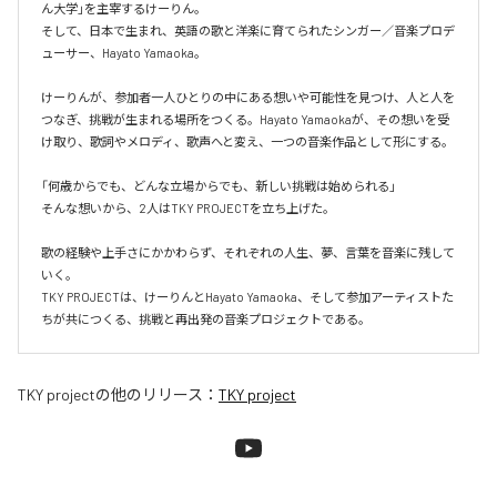
ん大学」を主宰するけーりん。

そして、日本で生まれ、英語の歌と洋楽に育てられたシンガー／音楽プロデ
ューサー、Hayato Yamaoka。

けーりんが、参加者一人ひとりの中にある想いや可能性を見つけ、人と人を
つなぎ、挑戦が生まれる場所をつくる。Hayato Yamaokaが、その想いを受
け取り、歌詞やメロディ、歌声へと変え、一つの音楽作品として形にする。

「何歳からでも、どんな立場からでも、新しい挑戦は始められる」

そんな想いから、2人はTKY PROJECTを立ち上げた。

歌の経験や上手さにかかわらず、それぞれの人生、夢、言葉を音楽に残して
いく。

TKY PROJECTは、けーりんとHayato Yamaoka、そして参加アーティストた
ちが共につくる、挑戦と再出発の音楽プロジェクトである。
TKY project
の他のリリース：
TKY project