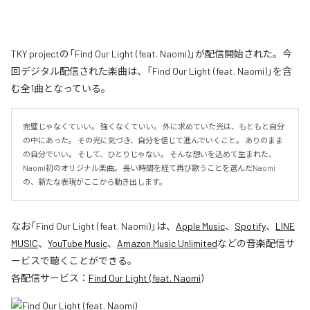
TKY projectの「Find Our Light (feat. Naomi)」が配信開始された。今
回デジタル配信された楽曲は、「Find Our Light (feat. Naomi)」を含
む全1曲となっている。
完璧じゃなくていい。 強くなくていい。 外に求めていた光は、もともと自分
の中にあった。 その光に気づき、自分を信じて進んでいくこと。 ありのまま
の自分でいい。 そして、ひとりじゃない。 そんな想いを込めて生まれた、
Naomi初のオリジナル楽曲。 長い時間を経て再び歌うことを選んだNaomi
の、新たな表現がここから動き出します。
なお「
Find Our Light (feat. Naomi)
」は、
Apple Music
、
Spotify
、
LINE
MUSIC
、
YouTube Music
、
Amazon Music Unlimited
などの音楽配信サ
ービスで聴くことができる。
各配信サービス：
Find Our Light (feat. Naomi)