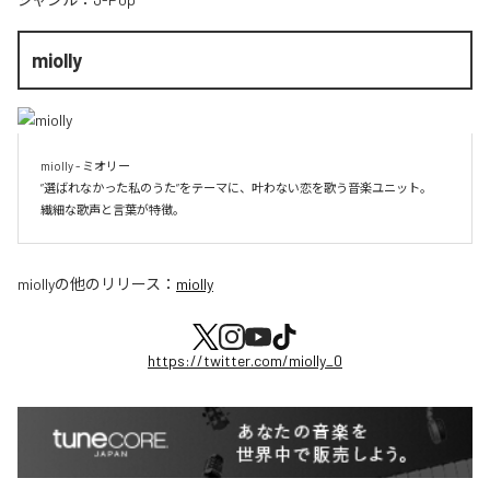
miolly
miolly - ミオリー

”選ばれなかった私のうた”をテーマに、叶わない恋を歌う音楽ユニット。

miolly
の他のリリース：
miolly
https://twitter.com/miolly_0