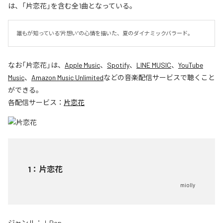
は、「片恋花」を含む全1曲となっている。
誰もが知っている"片想い”の心情を描いた、夏のダイナミックバラード。
なお「
片恋花
」は、
Apple Music
、
Spotify
、
LINE MUSIC
、
YouTube
Music
、
Amazon Music Unlimited
などの音楽配信サービスで聴くこと
ができる。
各配信サービス：
片恋花
1
：
片恋花
miolly
ジャンル：
J-Pop