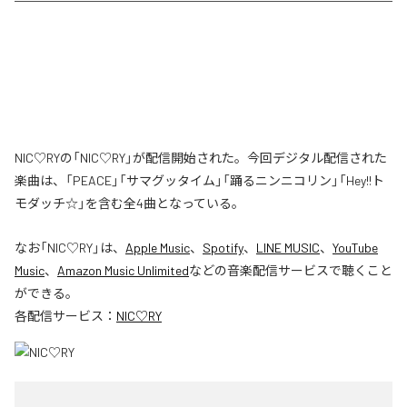
NIC♡RYの「NIC♡RY」が配信開始された。今回デジタル配信された
楽曲は、「PEACE」「サマグッタイム」「踊るニンニコリン」「Hey!!ト
モダッチ☆」を含む全4曲となっている。
なお「
NIC♡RY
」は、
Apple Music
、
Spotify
、
LINE MUSIC
、
YouTube
Music
、
Amazon Music Unlimited
などの音楽配信サービスで聴くこと
ができる。
各配信サービス：
NIC♡RY