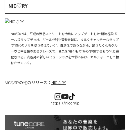
NIC♡RY
NIC♡RYは、平成の渋谷ストリートを令和にアップデートした“新渋谷系”ガ
ールズラップデュオ。ギャル×渋谷×音楽を軸に、ゆるくキャッチーなラップ
で“時代のノリを塗り替えていく”。自然体でありながら、踊りたくなるグル
ーヴと中毒性のあるフレーズで、音楽を“聴くもの”から“体感するもの”へと進
化させる。渋谷発の新しいミュージックを世界へ広げ、カルチャーとして根
付かせていく。
NIC♡RY
の他のリリース：
NIC♡RY
https://nicory.jp