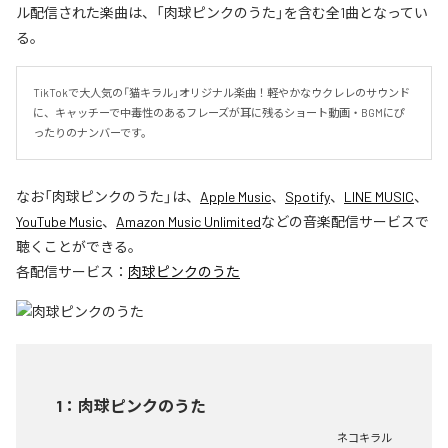
ル配信された楽曲は、「肉球ピンクのうた」を含む全1曲となってい
る。
TikTokで大人気の「猫キラル」オリジナル楽曲！軽やかなウクレレのサウンド
に、キャッチーで中毒性のあるフレーズが耳に残るショート動画・BGMにぴ
ったりのナンバーです。
なお「
肉球ピンクのうた
」は、
Apple Music
、
Spotify
、
LINE MUSIC
、
YouTube Music
、
Amazon Music Unlimited
などの音楽配信サービスで
聴くことができる。
各配信サービス：
肉球ピンクのうた
1
：
肉球ピンクのうた
ネコキラル