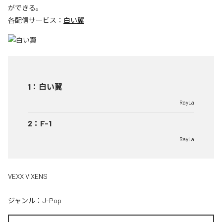
ができる。
各配信サービス：
白い翼
1
：
白い翼
RayLa
2
：
F-1
RayLa
VEXX VIXENS
ジャンル：
J-Pop