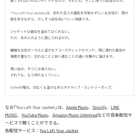
捨てられないのはジャケットなのか、それとも、そこに残った記憶なのか。

「You Left Your Jacket」は、別れた恋人の面影を手放せずにいる女性が、雨の
夜を歩きながら、少しずつ前を向いていく物語です。

ジャケットは彼女を温めてはくれない。

ただ、あの人のように感じられるだけ。

繊細な女性ボーカルと温かなアコースティックサウンド、雨に濡れた都会の
情景が重なり、忘れることと前へ進むことの違いを静かに描きます。

思い出は、すぐには消えない。

それでも、もう待たなくていい。

OnNeが贈る、切なくも温かなオルタナティブ・カントリーポップ。
なお「
You Left Your Jacket
」は、
Apple Music
、
Spotify
、
LINE
MUSIC
、
YouTube Music
、
Amazon Music Unlimited
などの音楽配信サ
ービスで聴くことができる。
各配信サービス：
You Left Your Jacket