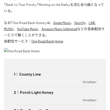
「Back to That Porch」「Morning on the Rails」を含む全10曲となって
いる。
なお「
One Road Back Home
」は、
Apple Music
、
Spotify
、
LINE
MUSIC
、
YouTube Music
、
Amazon Music Unlimited
などの音楽配信サ
ービスで聴くことができる。
各配信サービス：
One Road Back Home
1
：
County Line
StoryBeats
2
：
Porch Light Honey
StoryBeats