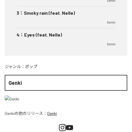
Genki
3
：
Smoky rain (feat. Nelle)
Genki
4
：
Eyes (feat. Nelle)
Genki
ジャンル：
ポップ
Genki
Genki
の他のリリース：
Genki