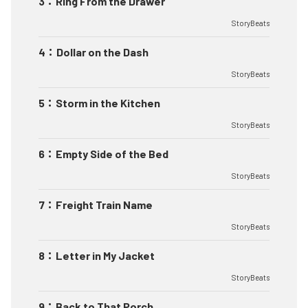
3
：
Ring From the Drawer
StoryBeats
4
：
Dollar on the Dash
StoryBeats
5
：
Storm in the Kitchen
StoryBeats
6
：
Empty Side of the Bed
StoryBeats
7
：
Freight Train Name
StoryBeats
8
：
Letter in My Jacket
StoryBeats
9
：
Back to That Porch