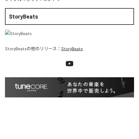
StoryBeats
StoryBeats
の他のリリース：
StoryBeats