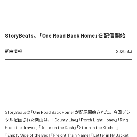
StoryBeats、「One Road Back Home」を配信開始
新曲情報
2026.8.3
StoryBeatsの「One Road Back Home」が配信開始された。今回デジ
タル配信された楽曲は、「County Line」「Porch Light Honey」「Ring
From the Drawer」「Dollar on the Dash」「Storm in the Kitchen」
「Empty Side of the Bed」「Freight Train Name」「Letter in My Jacket」