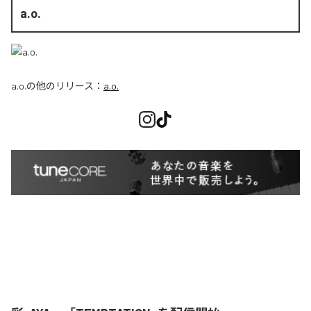
a.o.
a.o.
の他のリリース：
a.o.