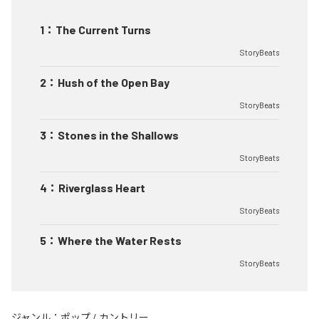
1
：
The Current Turns
StoryBeats
2
：
Hush of the Open Bay
StoryBeats
3
：
Stones in the Shallows
StoryBeats
4
：
Riverglass Heart
StoryBeats
5
：
Where the Water Rests
StoryBeats
ジャンル：
ポップ
/
カントリー