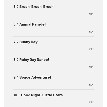
5
：
Brush, Brush, Brush!
A$Y
6
：
Animal Parade!
A$Y
7
：
Sunny Day!
A$Y
8
：
Rainy Day Dance!
A$Y
9
：
Space Adventure!
A$Y
10
：
Good Night, Little Stars
A$Y