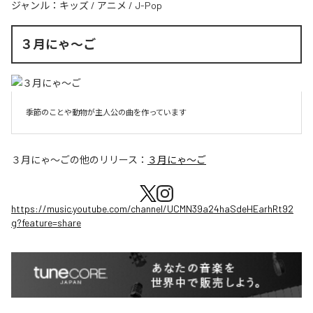
ジャンル：
キッズ
/
アニメ
/
J-Pop
３月にゃ〜ご
季節のことや動物が主人公の曲を作っています
３月にゃ〜ご
の他のリリース：
３月にゃ〜ご
https://music.youtube.com/channel/UCMN39a24haSdeHEarhRt92
g?feature=share