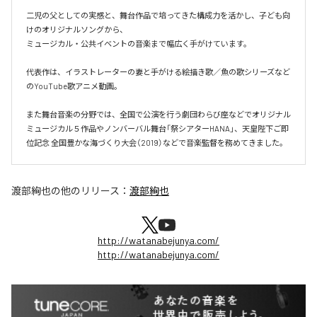
二児の父としての実感と、舞台作品で培ってきた構成力を活かし、子ども向
けのオリジナルソングから、

ミュージカル・公共イベントの音楽まで幅広く手がけています。

代表作は、イラストレーターの妻と手がける絵描き歌／魚の歌シリーズなど
のYouTube歌アニメ動画。

また舞台音楽の分野では、全国で公演を行う劇団わらび座などでオリジナル
ミュージカル５作品やノンバーバル舞台「祭シアターHANA」、天皇陛下ご即
位記念 全国豊かな海づくり大会（2019）などで音楽監督を務めてきました。
渡部絢也
の他のリリース：
渡部絢也
http://watanabejunya.com/
http://watanabejunya.com/