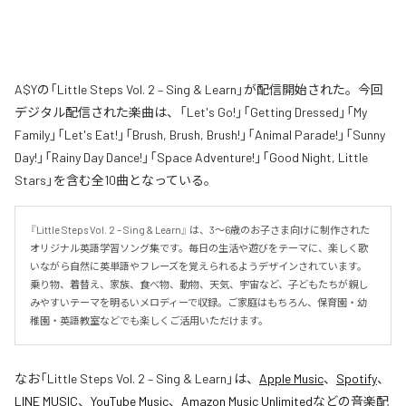
A$Yの「Little Steps Vol. 2 – Sing & Learn」が配信開始された。今回
デジタル配信された楽曲は、「Let's Go!」「Getting Dressed」「My
Family」「Let's Eat!」「Brush, Brush, Brush!」「Animal Parade!」「Sunny
Day!」「Rainy Day Dance!」「Space Adventure!」「Good Night, Little
Stars」を含む全10曲となっている。
『Little Steps Vol. 2 – Sing & Learn』 は、3〜6歳のお子さま向けに制作された
オリジナル英語学習ソング集です。毎日の生活や遊びをテーマに、楽しく歌
いながら自然に英単語やフレーズを覚えられるようデザインされています。
乗り物、着替え、家族、食べ物、動物、天気、宇宙など、子どもたちが親し
みやすいテーマを明るいメロディーで収録。ご家庭はもちろん、保育園・幼
稚園・英語教室などでも楽しくご活用いただけます。
なお「
Little Steps Vol. 2 – Sing & Learn
」は、
Apple Music
、
Spotify
、
LINE MUSIC
、
YouTube Music
、
Amazon Music Unlimited
などの音楽配