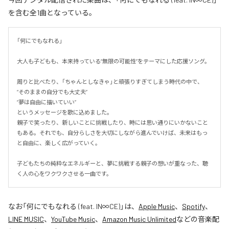
を含む全1曲となっている。
「何にでもなれる」

大人も子どもも、本来持っている“無限の可能性”をテーマにした応援ソング。

周りと比べたり、「ちゃんとしなきゃ」と頑張りすぎてしまう時代の中で、

“そのままの自分でも大丈夫”

“夢は自由に描いていい”

というメッセージを歌に込めました。

親子で笑ったり、新しいことに挑戦したり、時には思い通りにいかないこと
もある。それでも、自分らしさを大切にしながら進んでいけば、未来はもっ
と自由に、楽しく広がっていく。

子どもたちの純粋なエネルギーと、夢に挑戦する親子の想いが重なった、聴
く人の心をワクワクさせる一曲です。
なお「
何にでもなれる (feat. IN∞CE)
」は、
Apple Music
、
Spotify
、
LINE MUSIC
、
YouTube Music
、
Amazon Music Unlimited
などの音楽配