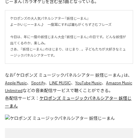
じーまん (カラオケ)」を含む全3曲となっている。
ケロポンズの大人気パネルシアター『妖怪じーまん』

よーかいじーーまん♪　一度耳にすれば誰もがくちずさむフレーズ

今日は、年に一度の妖怪じまん大会『妖怪じーまん』の日です。どんな妖怪が
出てくるのか、楽しみ。

さあ、『妖怪じーまん』のはじまり、はじまり…。子どもたちが大好きなミュ
ージックパネルシアターです。
なお「
ケロポンズ ミュージックパネルシアター 妖怪じーまん
」は、
Apple Music
、
Spotify
、
LINE MUSIC
、
YouTube Music
、
Amazon Music
Unlimited
などの音楽配信サービスで聴くことができる。
各配信サービス：
ケロポンズ ミュージックパネルシアター 妖怪じ
ーまん