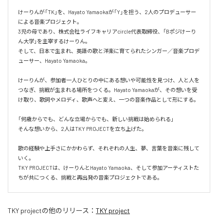
けーりんが「TK」を、Hayato Yamaokaが「Y」を担う、2人のプロデューサー
による音楽プロジェクト。

3児の母であり、株式会社ライフキャリアcircle代表取締役、「Bポジけーり
ん大学」を主宰するけーりん。

そして、日本で生まれ、英語の歌と洋楽に育てられたシンガー／音楽プロデ
ューサー、Hayato Yamaoka。

けーりんが、参加者一人ひとりの中にある想いや可能性を見つけ、人と人を
つなぎ、挑戦が生まれる場所をつくる。Hayato Yamaokaが、その想いを受
け取り、歌詞やメロディ、歌声へと変え、一つの音楽作品として形にする。

「何歳からでも、どんな立場からでも、新しい挑戦は始められる」

そんな想いから、2人はTKY PROJECTを立ち上げた。

歌の経験や上手さにかかわらず、それぞれの人生、夢、言葉を音楽に残して
いく。

TKY PROJECTは、けーりんとHayato Yamaoka、そして参加アーティストた
ちが共につくる、挑戦と再出発の音楽プロジェクトである。
TKY project
の他のリリース：
TKY project