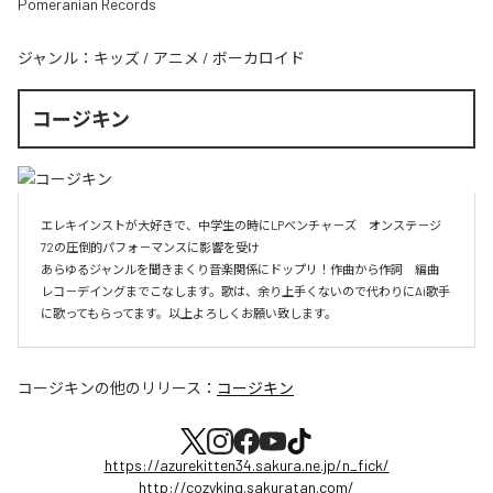
Pomeranian Records
ジャンル：
キッズ
/
アニメ
/
ボーカロイド
コージキン
エレキインストが大好きで、中学生の時にLPベンチャ－ズ　オンステ－ジ
72の圧倒的パフォ－マンスに影響を受け

あらゆるジャンルを聞きまくり音楽関係にドップリ！作曲から作詞　編曲　
レコ－デイングまでこなします。歌は、余り上手くないので代わりにAi歌手
に歌ってもらってます。以上よろしくお願い致します。
コージキン
の他のリリース：
コージキン
https://azurekitten34.sakura.ne.jp/n_fick/
http://cozyking.sakuratan.com/