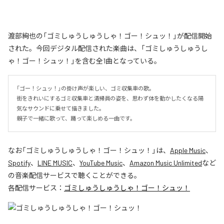
渡部絢也の「ゴミしゅうしゅうしゃ！ゴー！シュッ！」が配信開始
された。今回デジタル配信された楽曲は、「ゴミしゅうしゅうし
ゃ！ゴー！シュッ！」を含む全1曲となっている。
「ゴー！シュッ！」の掛け声が楽しい、ゴミ収集車の歌。

街をきれいにするゴミ収集車と清掃員の姿を、思わず体を動かしたくなる陽
気なサウンドに乗せて描きました。

親子で一緒に歌って、踊って楽しめる一曲です。
なお「
ゴミしゅうしゅうしゃ！ゴー！シュッ！
」は、
Apple Music
、
Spotify
、
LINE MUSIC
、
YouTube Music
、
Amazon Music Unlimited
など
の音楽配信サービスで聴くことができる。
各配信サービス：
ゴミしゅうしゅうしゃ！ゴー！シュッ！