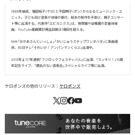
1999年結成、増田裕子（ケロ）と平田明子（ポン）からなるミュージック・ユ
ニット。子ども向け音楽や体操の振付、絵本の制作を手掛け、親子コンサー
ト等に出演する。代表作「エビカニクス」は、保育園や幼稚園の定番体操
曲、YouTube動画累計再生回数は1億回を超える。

NHK「おかあさんといっしょ」「かいじゅうステップワンダバダ」に楽曲提
供、BS日テレ「それいけ！アンパンマンくらぶ」出演中。

2013年より7年連続「フジロックフェスティバル」に出演、「スッキリ！」10周
年記念ライブ、「題名のない音楽会」スペシャルライブ等に出演。
ケロポンズ
の他のリリース：
ケロポンズ