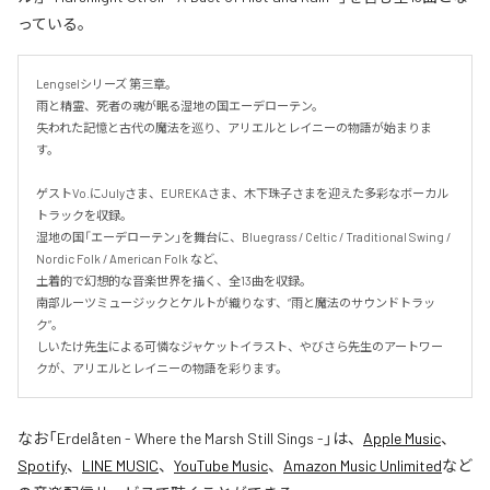
っている。
Lengselシリーズ 第三章。

雨と精霊、死者の魂が眠る湿地の国エーデローテン。

失われた記憶と古代の魔法を巡り、アリエルとレイニーの物語が始まりま
す。

ゲストVo.にJulyさま、EUREKAさま、木下珠子さまを迎えた多彩なボーカル
トラックを収録。

湿地の国「エーデローテン」を舞台に、Bluegrass / Celtic / Traditional Swing / 
Nordic Folk / American Folk など、

土着的で幻想的な音楽世界を描く、全13曲を収録。

南部ルーツミュージックとケルトが織りなす、“雨と魔法のサウンドトラッ
ク”。

しいたけ先生による可憐なジャケットイラスト、やびさら先生のアートワー
クが、アリエルとレイニーの物語を彩ります。
なお「
Erdelåten - Where the Marsh Still Sings -
」は、
Apple Music
、
Spotify
、
LINE MUSIC
、
YouTube Music
、
Amazon Music Unlimited
など