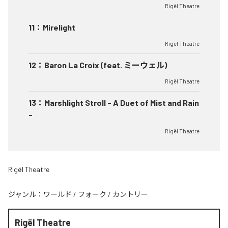
Rigël Theatre
11
：
Mirelight
Rigël Theatre
12
：
Baron La Croix (feat. ミーウェル)
Rigël Theatre
13
：
Marshlight Stroll - A Duet of Mist and Rain
-
Rigël Theatre
Rigël Theatre
ジャンル：
ワールド
/
フォーク
/
カントリー
Rigël Theatre