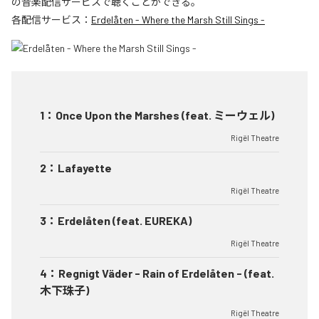
の音楽配信サービスで聴くことができる。
各配信サービス：
Erdelåten - Where the Marsh Still Sings -
1
：
Once Upon the Marshes (feat. ミーウェル)
Rigël Theatre
2
：
Lafayette
Rigël Theatre
3
：
Erdelåten (feat. EUREKA)
Rigël Theatre
4
：
Regnigt Väder - Rain of Erdelåten - (feat.
木下珠子)
Rigël Theatre