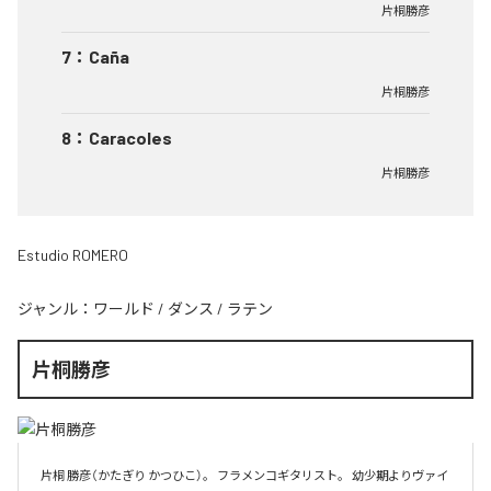
片桐勝彦
7
：
Caña
片桐勝彦
8
：
Caracoles
片桐勝彦
Estudio ROMERO
ジャンル：
ワールド
/
ダンス
/
ラテン
片桐勝彦
片桐 勝彦（かたぎり かつひこ）。 フラメンコギタリスト。 幼少期よりヴァイ