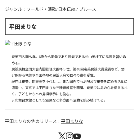
ジャンル：
ワールド
/
演歌/日本伝統
/
ブルース
平田まりな
奄美市名瀬出身。6歳から祖母であり唄者である松山美枝子に島唄を習い始
める。

民謡民舞全国大会内閣総理大臣杯５位、第38回奄美民謡大賞受賞など、幼
少期から奄美や全国各地の民謡大会で数々の賞を受賞。

現在は奄美、関東圏を中心とし、また国外でも島唄及び奄美を広める活動に
邁進中。東京では平田まりな三味線教室を開講、奄美では島の心を伝えるべ
く、子どもたちへの島唄継承にも励む。

また舞台女優として役者業など多方面へ活動を挑み続けてる。
平田まりな
の他のリリース：
平田まりな