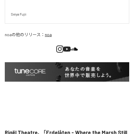
Seiya Fujii
noa
の他のリリース：
noa
Rigël Theatre、「Erdelåten - Where the Marsh Still