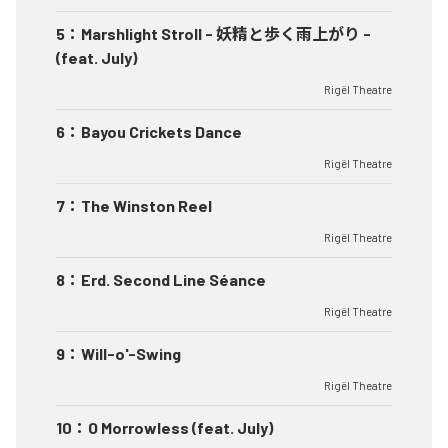
5
：
Marshlight Stroll - 妖精と歩く雨上がり -
(feat. July)
Rigël Theatre
6
：
Bayou Crickets Dance
Rigël Theatre
7
：
The Winston Reel
Rigël Theatre
8
：
Erd. Second Line Séance
Rigël Theatre
9
：
Will-o'-Swing
Rigël Theatre
10
：
O Morrowless (feat. July)