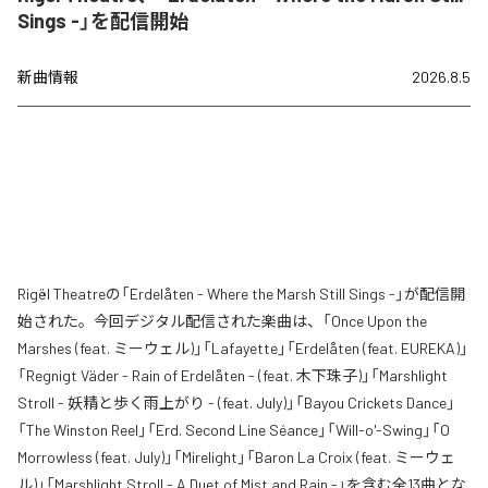
Sings -」を配信開始
新曲情報
2026.8.5
Rigël Theatreの「Erdelåten - Where the Marsh Still Sings -」が配信開
始された。今回デジタル配信された楽曲は、「Once Upon the
Marshes (feat. ミーウェル)」「Lafayette」「Erdelåten (feat. EUREKA)」
「Regnigt Väder - Rain of Erdelåten - (feat. 木下珠子)」「Marshlight
Stroll - 妖精と歩く雨上がり - (feat. July)」「Bayou Crickets Dance」
「The Winston Reel」「Erd. Second Line Séance」「Will-o'-Swing」「O
Morrowless (feat. July)」「Mirelight」「Baron La Croix (feat. ミーウェ
ル)」「Marshlight Stroll - A Duet of Mist and Rain -」を含む全13曲とな