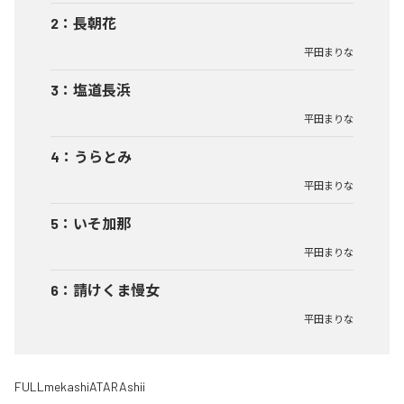
2
：
長朝花
平田まりな
3
：
塩道長浜
平田まりな
4
：
うらとみ
平田まりな
5
：
いそ加那
平田まりな
6
：
請けくま慢女
平田まりな
FULLmekashiATARAshii