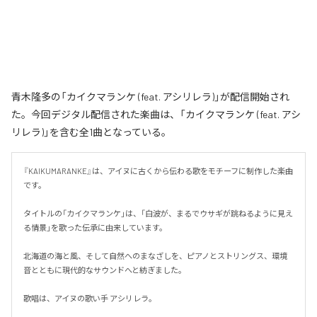
青木隆多の「カイクマランケ (feat. アシリレラ)」が配信開始され
た。今回デジタル配信された楽曲は、「カイクマランケ (feat. アシ
リレラ)」を含む全1曲となっている。
『KAIKUMARANKE』は、アイヌに古くから伝わる歌をモチーフに制作した楽曲
です。

タイトルの「カイクマランケ」は、「白波が、まるでウサギが跳ねるように見え
る情景」を歌った伝承に由来しています。

北海道の海と風、そして自然へのまなざしを、ピアノとストリングス、環境
音とともに現代的なサウンドへと紡ぎました。

歌唱は、アイヌの歌い手 アシリレラ。
