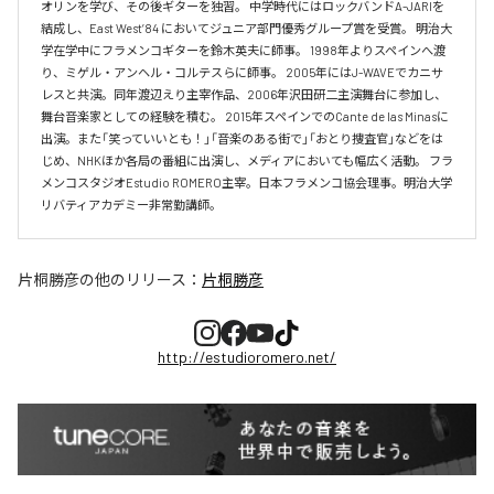
オリンを学び、その後ギターを独習。 中学時代にはロックバンドA-JARIを
結成し、East West’84 においてジュニア部門優秀グループ賞を受賞。 明治大
学在学中にフラメンコギターを鈴木英夫に師事。 1998年よりスペインへ渡
り、ミゲル・アンヘル・コルテスらに師事。 2005年にはJ-WAVEでカニサ
レスと共演。同年渡辺えり主宰作品、2006年沢田研二主演舞台に参加し、
舞台音楽家としての経験を積む。 2015年スペインでのCante de las Minasに
出演。また「笑っていいとも！」「音楽のある街で」「おとり捜査官」などをは
じめ、NHKほか各局の番組に出演し、メディアにおいても幅広く活動。 フラ
メンコスタジオEstudio ROMERO主宰。日本フラメンコ協会理事。明治大学
リバティアカデミー非常勤講師。
片桐勝彦
の他のリリース：
片桐勝彦
http://estudioromero.net/