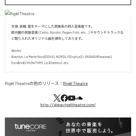
天使, 妖精, 星をテーマにした民族系の同人音楽座です。

欧州圏の民族音楽（Celtic, Nordic, Pagan Folk, etc...）やサウンドトラックな
ど取り入れたオリジナル曲を頒布しております。

Works:

Äventyr, Le Merle Noir(SDVX), NORDLYS(cytus2), GRÄNDIR(maimai), 
Solsånd(CHUNITHM), LILI(Deemo), etc...
Rigël Theatre
の他のリリース：
Rigël Theatre
http://www.rigeltheatre.com/