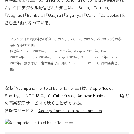
片桐勝彦の「Acompañamiento al baile flamenco」が配信開始され
た。今回デジタル配信された楽曲は、「Soleá」「Farruca」
「Alegrías」「Bambera」「Guajira」「Siguiriya」「Caña」「Caracoles」を
含む全8曲となっている。
フラメンコの踊り伴奏（ギター、カンテ、パルマ、カホン、バイオリン）の参
考になるCDです。 

録音年： Soleá 2009年、Farruca 2012年、Alegrías 2018年、Bambera 
2009m年、Guajira 2013年、Siguiriya 2012年、Caracoles 2019年、Caña 
2017年。 振り付け： 宮本亜都子。 踊り： Estudio ROMERO、片桐亜実音、
他。
なお「
Acompañamiento al baile flamenco
」は、
Apple Music
、
Spotify
、
LINE MUSIC
、
YouTube Music
、
Amazon Music Unlimited
など
の音楽配信サービスで聴くことができる。
各配信サービス：
Acompañamiento al baile flamenco