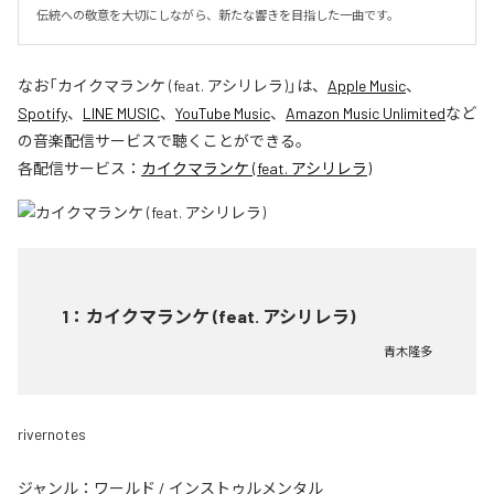
伝統への敬意を大切にしながら、新たな響きを目指した一曲です。
なお「
カイクマランケ (feat. アシリレラ)
」は、
Apple Music
、
Spotify
、
LINE MUSIC
、
YouTube Music
、
Amazon Music Unlimited
など
の音楽配信サービスで聴くことができる。
各配信サービス：
カイクマランケ (feat. アシリレラ)
1
：
カイクマランケ (feat. アシリレラ)
青木隆多
rivernotes
ジャンル：
ワールド
/
インストゥルメンタル