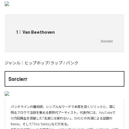
1
：
Van Beethoven
Sorcierr
ジャンル：
ヒップホップ/ラップ
/
パンク
Sorcierr
パンチラインの魔術師。シンプルなワードで本質を突くリリックと、耳に
残るフロウで注目を集める新世代アーティスト。代表作には、YouTubeで
10万回再生を突破した「友達には戻れない」、SHOとの共演による話題の
Remix、そして「Cho Tekito」などがある。
