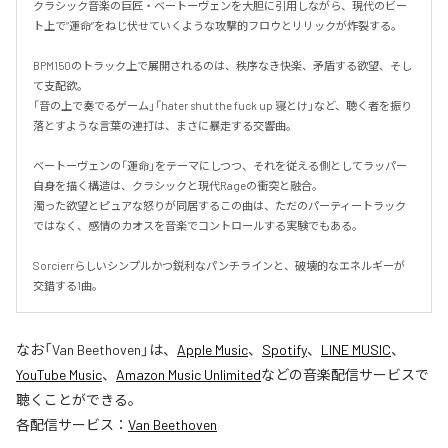
クラシック音楽の巨匠・ベートーヴェンを大胆に引用しながら、現代のビー
ト上で“運命”をねじ伏せていくような攻撃的フロウとリリックが炸裂する。

BPM150のトラック上で展開されるのは、秩序なき快楽、矛盾する欲望、そし
て支配欲。

「音の上で奏でるゲーム」「hater shut the fuck up 寝とけ」など、聴く者を振り
落とすような言葉の連打は、まさに暴走する交響曲。

ベートーヴェンの「運命」をテーマにしつつ、それを従える側としてラッパー
自身を描く構造は、クラシックと現代Rageの衝突と融合。

濁った欲望とピュアな怒りが同居するこの曲は、ただのパーティートラック
ではなく、感情のカオスを音楽でコントロールする実験でもある。

Sorcierrらしいシンプルかつ鋭利なパンチラインと、破壊的なエネルギーが
交錯する1曲。
なお「
Van Beethoven
」は、
Apple Music
、
Spotify
、
LINE MUSIC
、
YouTube Music
、
Amazon Music Unlimited
などの音楽配信サービスで
聴くことができる。
各配信サービス：
Van Beethoven