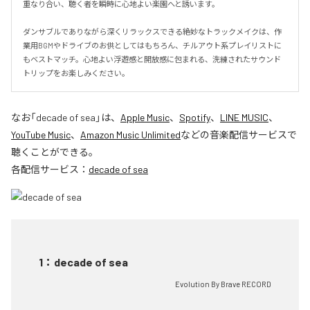
重なり合い、聴く者を瞬時に心地よい楽園へと誘います。

ダンサブルでありながら深くリラックスできる絶妙なトラックメイクは、作
業用BGMやドライブのお供としてはもちろん、チルアウト系プレイリストに
もベストマッチ。心地よい浮遊感と開放感に包まれる、洗練されたサウンド
トリップをお楽しみください。
なお「
decade of sea
」は、
Apple Music
、
Spotify
、
LINE MUSIC
、
YouTube Music
、
Amazon Music Unlimited
などの音楽配信サービスで
聴くことができる。
各配信サービス：
decade of sea
1
：
decade of sea
Evolution By Brave RECORD