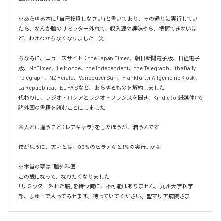
※あらゆる本に「自己投資しなさい」と書いてあり、その通りに実行してい
たら、なんか脳のリミッター外れて、収入源や趣味やら、把握できないほ
ど、わけわからなくなりました…笑

ちなみに、ニュースサイト：the Japan Times、朝日新聞電子版、日経電子
版、NYTimes、Le Monde、the Independent、the Telegraph、the Daily 
Telegraph、NZ Herald、Vancouver Sun、Frankfurter Allgemeine Kiosk、
La Repubblica、EL PAÍSなど、あらゆるものを解約しました

代わりに、ラジオ・ロシアとラジオ・フランスを聞き、Kindle（or紙媒体）で
諸外国の書籍を読むことにしました

※人とは違うこと（レアキャラ）をしたほうが、潤うんです

僕が思うに、天才とは、99%のヒラメキと1%の実行…かな

※本当の夢は「脳外科医」

この歳になって、なりたくなりました

「リミッター外れた脳」を持つ俺に、不可能はありません。九州大学 医学
部、よゆーで入ってみせます。待っていてください。聖マリア病院さま