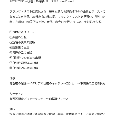
2026/07/30㈭現在♭154曲リリース※SoundCloud

フランツ・リストに感化され、彼をも超える超絶技巧の作曲家ピアニストに
なることを決意。29歳から31歳の間、フランツ・リストを見習い、「巡礼の
年：九州（約120箇所の神社、寺院、教会）」を行いました。今も変わらず。

①作曲音源リリース

②楽譜の出版

③短編小説集の出版

④短歌集の出版

⑤書道作品の出版

⑥（目標）レシピ本の出版

⑦（目標）翻訳本の出版

⑧（目標）占い本の出版

仕事

電器店の配送→イタリア料理店のキッチン→コンビニ→車関係の工場※株も

ルーティン

毎週㈫断食／ウォーキング／作曲演奏リリース

趣味

水泳／映画／読書／語学学習／医学、薬学、医療系セミナー／書道／短歌／