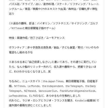
パズル誌／ドライブ／占い／創作料理／スケート／リフティング／トレーニ
ングルーム／美容／映画やCMのエキストラ出演／森林浴／日曜礼拝∨神社
巡り

（※過去の趣味、部活：バイオリン／ソフトテニス／サイクリング／ゴルフ
／NYTimesと朝日新聞電子版のゲーム）

特技：楽譜作成／包丁さばき／ユーモアセンス

ボランティア：赤十字救急法救急員／献血／子ども食堂／寄付／※いのちの
電話もし始めるかな

※あらゆる本に「自己投資しなさい」と書いてあり、その通りに実行してい
たら、なんか脳のリミッター外れて、収入源や趣味やら、把握できないほ
ど、わけわからなくなりました…笑

ちなみに、ニュースサイト：the Japan Times、朝日新聞電子版、日経電子
版、NYTimes、Le Monde、the Independent、the Telegraph、the Daily 
Telegraph、NZ Herald、Vancouver Sun、Frankfurter Allgemeine Kiosk、
La Repubblica、EL PAÍSなど、あらゆるものを解約しました

代わりに、ラジオ・ロシアとラジオ・フランスを聞き、Kindle（or紙媒体）で
諸外国の書籍を読むことにしました
