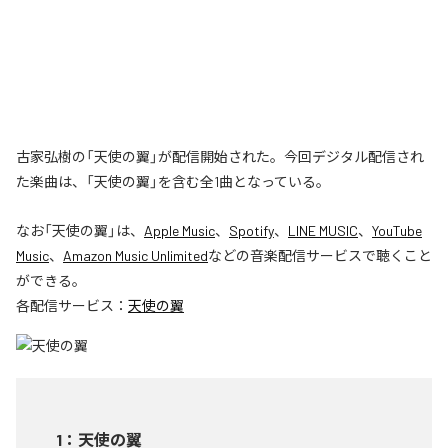
古家弘樹の「天使の翼」が配信開始された。今回デジタル配信され
た楽曲は、「天使の翼」を含む全1曲となっている。
なお「
天使の翼
」は、
Apple Music
、
Spotify
、
LINE MUSIC
、
YouTube
Music
、
Amazon Music Unlimited
などの音楽配信サービスで聴くこと
ができる。
各配信サービス：
天使の翼
1
：
天使の翼