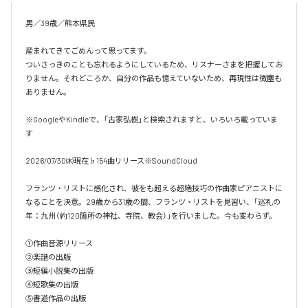
男／39歳／熊本県民

産まれてきてごめんって思ってます。

ついさっきのことも忘れるようにしているため、リスナーさまを把握してお
りません。それどころか、自分の作品も憶えていないため、再現性は微塵も
ありません。

※GoogleやKindleで、「古家弘樹」と検索されますと、いろいろ載っていま
す

2026/07/30㈭現在♭154曲リリース※SoundCloud

フランツ・リストに感化され、彼をも超える超絶技巧の作曲家ピアニストに
なることを決意。29歳から31歳の間、フランツ・リストを見習い、「巡礼の
年：九州（約120箇所の神社、寺院、教会）」を行いました。今も変わらず。

①作曲音源リリース

②楽譜の出版

③短編小説集の出版

④短歌集の出版

⑤書道作品の出版
