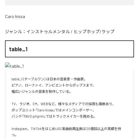
Caro kissa
ジャンル：
インストゥルメンタル
/
ヒップホップ/ラップ
table_1
table_1（テーブルワン）は日本の音楽家・作曲家。

ピアノ、ローファイ、アンビエントからポップスまで、  

幅広いジャンルの音楽を制作している。

TV、ラジオ、CM、WEBなど、様々なメディアでの採用も複数あり、  

ポップユニット「Caro kissa」ではメインコンポーザー、  

バンド「FAVO pilgrim」ではトラックメイカーを務める。

Instagram、TikTokをはじめUGC楽曲総再生数は20億回以上の実績を持
つ。