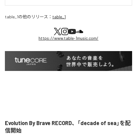
table_1
の他のリリース：
table_1
https://www.table-1music.com/
Evolution By Brave RECORD、「decade of sea」を配
信開始