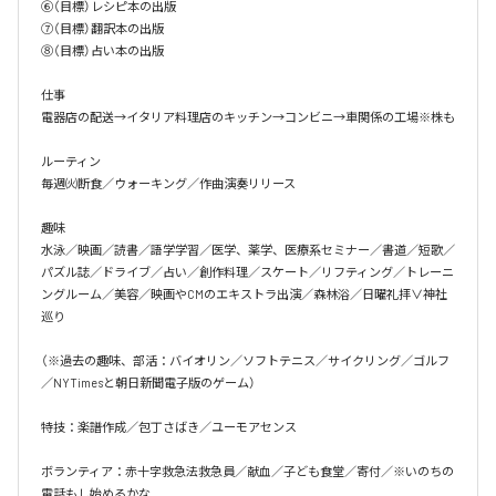
⑥（目標）レシピ本の出版

⑦（目標）翻訳本の出版

⑧（目標）占い本の出版

仕事

電器店の配送→イタリア料理店のキッチン→コンビニ→車関係の工場※株も

ルーティン

毎週㈫断食／ウォーキング／作曲演奏リリース

趣味

水泳／映画／読書／語学学習／医学、薬学、医療系セミナー／書道／短歌／
パズル誌／ドライブ／占い／創作料理／スケート／リフティング／トレーニ
ングルーム／美容／映画やCMのエキストラ出演／森林浴／日曜礼拝∨神社
巡り

（※過去の趣味、部活：バイオリン／ソフトテニス／サイクリング／ゴルフ
／NYTimesと朝日新聞電子版のゲーム）

特技：楽譜作成／包丁さばき／ユーモアセンス

ボランティア：赤十字救急法救急員／献血／子ども食堂／寄付／※いのちの
電話もし始めるかな
