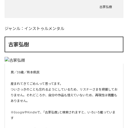
古家弘樹
ジャンル：
インストゥルメンタル
古家弘樹
男／39歳／熊本県民

産まれてきてごめんって思ってます。

ついさっきのことも忘れるようにしているため、リスナーさまを把握してお
りません。それどころか、自分の作品も憶えていないため、再現性は微塵も
ありません。

※GoogleやKindleで、「古家弘樹」と検索されますと、いろいろ載っていま
す
