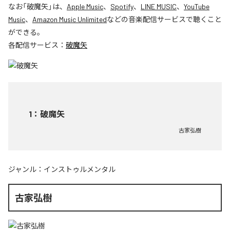
なお「
破魔矢
」は、
Apple Music
、
Spotify
、
LINE MUSIC
、
YouTube
Music
、
Amazon Music Unlimited
などの音楽配信サービスで聴くこと
ができる。
各配信サービス：
破魔矢
1
：
破魔矢
古家弘樹
ジャンル：
インストゥルメンタル
古家弘樹