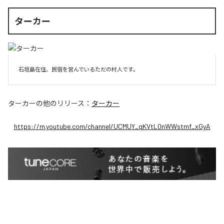
ターカー
石垣島在住、民宿を営んでいるただの村人です。
ターカー
の他のリリース：
ターカー
https://m.youtube.com/channel/UCMUY_qKVtL0nWWstmf_xGyA