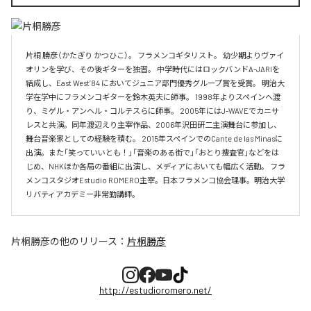
片桐 勝彦（かたぎり かつひこ）。 フラメンコギタリスト。 幼少期よりヴァイ
オリンを学び、その後ギターを独習。 中学時代にはロックバンドA-JARIを
結成し、East West’84 においてジュニア部門優秀グループ賞を受賞。 明治大
学在学中にフラメンコギターを鈴木英夫に師事。 1998年よりスペインへ渡
り、ミゲル・アンヘル・コルテスらに師事。 2005年にはJ-WAVEでカニサ
レスと共演。同年渡辺えり主宰作品、2006年沢田研二主演舞台に参加し、
舞台音楽家としての経験を積む。 2015年スペインでのCante de las Minasに
出演。また「笑っていいとも！」「音楽のある街で」「おとり捜査官」などをは
じめ、NHKほか各局の番組に出演し、メディアにおいても幅広く活動。 フラ
メンコスタジオEstudio ROMERO主宰。日本フラメンコ協会理事。明治大学
リバティアカデミー非常勤講師。
片桐勝彦
の他のリリース：
片桐勝彦
http://estudioromero.net/