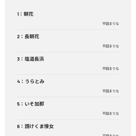
1
：
朝花
平田まりな
2
：
長朝花
平田まりな
3
：
塩道長浜
平田まりな
4
：
うらとみ
平田まりな
5
：
いそ加那
平田まりな
6
：
請けくま慢女
平田まりな