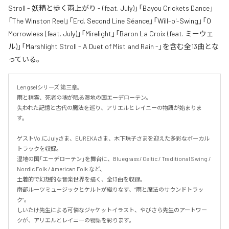
Stroll - 妖精と歩く雨上がり - (feat. July)」「Bayou Crickets Dance」
「The Winston Reel」「Erd. Second Line Séance」「Will-o'-Swing」「O
Morrowless (feat. July)」「Mirelight」「Baron La Croix (feat. ミーウェ
ル)」「Marshlight Stroll - A Duet of Mist and Rain -」を含む全13曲とな
っている。
Lengselシリーズ 第三章。

雨と精霊、死者の魂が眠る湿地の国エーデローテン。

失われた記憶と古代の魔法を巡り、アリエルとレイニーの物語が始まりま
す。

ゲストVo.にJulyさま、EUREKAさま、木下珠子さまを迎えた多彩なボーカル
トラックを収録。

湿地の国「エーデローテン」を舞台に、Bluegrass / Celtic / Traditional Swing / 
Nordic Folk / American Folk など、

土着的で幻想的な音楽世界を描く、全13曲を収録。

南部ルーツミュージックとケルトが織りなす、“雨と魔法のサウンドトラッ
ク”。

しいたけ先生による可憐なジャケットイラスト、やびさら先生のアートワー
クが、アリエルとレイニーの物語を彩ります。