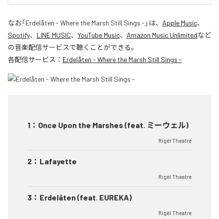
なお「
Erdelåten - Where the Marsh Still Sings -
」は、
Apple Music
、
Spotify
、
LINE MUSIC
、
YouTube Music
、
Amazon Music Unlimited
など
の音楽配信サービスで聴くことができる。
各配信サービス：
Erdelåten - Where the Marsh Still Sings -
1
：
Once Upon the Marshes (feat. ミーウェル)
Rigël Theatre
2
：
Lafayette
Rigël Theatre
3
：
Erdelåten (feat. EUREKA)
Rigël Theatre