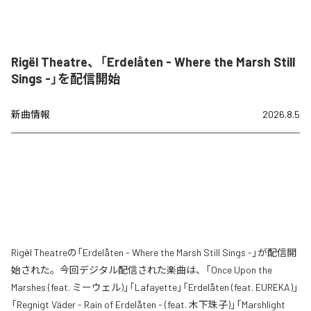
Rigël Theatre、「Erdelåten - Where the Marsh Still
Sings -」を配信開始
新曲情報
2026.8.5
Rigël Theatreの「Erdelåten - Where the Marsh Still Sings -」が配信開
始された。今回デジタル配信された楽曲は、「Once Upon the
Marshes (feat. ミーウェル)」「Lafayette」「Erdelåten (feat. EUREKA)」
「Regnigt Väder - Rain of Erdelåten - (feat. 木下珠子)」「Marshlight