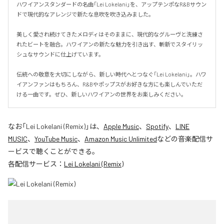
ハワイアンスタンダードの名曲「Lei Lokelani」を、アップテンポなR&Bサウン
ドで現代的なアレンジで新たな息吹を吹き込みました。

美しく愛され続けてきたメロディはそのままに、現代的なグルーヴと洗練さ
れたビートを融合。ハワイアンの新たな魅力を引き出す、斬新でスタイリッ
シュなサウンドに仕上げています。

伝統への敬意を大切にしながら、新しい時代へとつなぐ「Lei Lokelani」。ハワ
イアンファンはもちろん、R&Bやポップスがお好きな方にも楽しんでいただ
ける一曲です。ぜひ、新しいハワイアンの世界をお楽しみください。
なお「
Lei Lokelani (Remix)
」は、
Apple Music
、
Spotify
、
LINE
MUSIC
、
YouTube Music
、
Amazon Music Unlimited
などの音楽配信サ
ービスで聴くことができる。
各配信サービス：
Lei Lokelani (Remix)