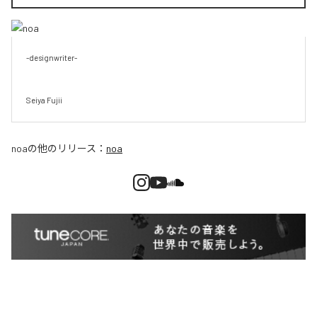
-designwriter-

Seiya Fujii
noa
の他のリリース：
noa