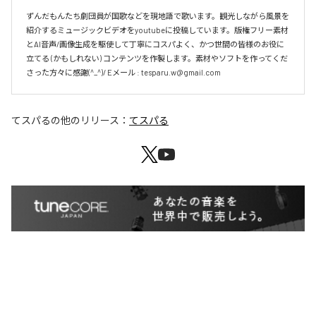
ずんだもんたち劇団員が国歌などを現地語で歌います。観光しながら風景を
紹介するミュージックビデオをyoutubeに投稿しています。版権フリー素材
とAI音声/画像生成を駆使して丁寧にコスパよく、かつ世間の皆様のお役に
立てる (かもしれない) コンテンツを作製します。素材やソフトを作ってくだ
さった方々に感謝(^_^)/ Eメール : tesparu.w@gmail.com
てスパる
の他のリリース：
てスパる