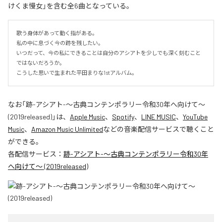
けくま慢女」を含む全6曲となっている。
歌う身体があって動く指がある。

私の中に息づく今の跡を残したい。

いつだって、今の私にできることは自分のアシアトを少しでも深く刻むこと
ではないだろうか。

こうした思いで生まれた平田まりな1stアルバム。
なお「
跡-アシアト-〜古典コンテンポラリー令和30年へ向けて〜
(2019released)
」は、
Apple Music
、
Spotify
、
LINE MUSIC
、
YouTube
Music
、
Amazon Music Unlimited
などの音楽配信サービスで聴くこと
ができる。
各配信サービス：
跡-アシアト-〜古典コンテンポラリー令和30年
へ向けて〜 (2019released)