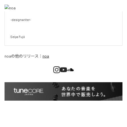
-designwriter-

Seiya Fujii
noa
の他のリリース：
noa