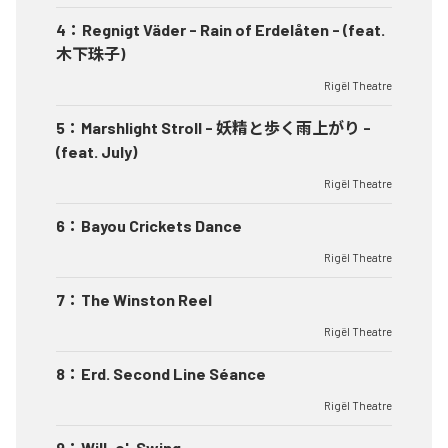
4
：
Regnigt Väder - Rain of Erdelåten - (feat.
木下珠子)
Rigël Theatre
5
：
Marshlight Stroll - 妖精と歩く雨上がり -
(feat. July)
Rigël Theatre
6
：
Bayou Crickets Dance
Rigël Theatre
7
：
The Winston Reel
Rigël Theatre
8
：
Erd. Second Line Séance
Rigël Theatre
9
：
Will-o'-Swing