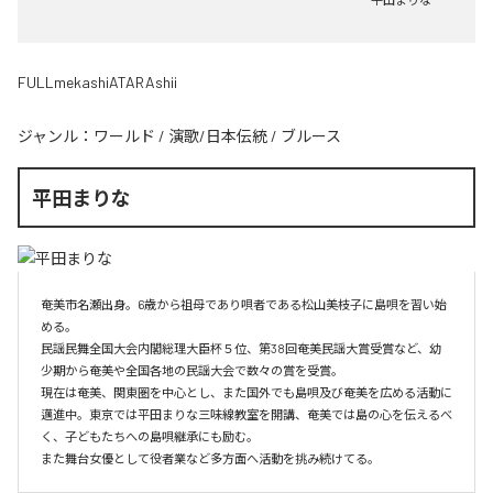
FULLmekashiATARAshii
ジャンル：
ワールド
/
演歌/日本伝統
/
ブルース
平田まりな
奄美市名瀬出身。6歳から祖母であり唄者である松山美枝子に島唄を習い始
める。

民謡民舞全国大会内閣総理大臣杯５位、第38回奄美民謡大賞受賞など、幼
少期から奄美や全国各地の民謡大会で数々の賞を受賞。

現在は奄美、関東圏を中心とし、また国外でも島唄及び奄美を広める活動に
邁進中。東京では平田まりな三味線教室を開講、奄美では島の心を伝えるべ
く、子どもたちへの島唄継承にも励む。

また舞台女優として役者業など多方面へ活動を挑み続けてる。