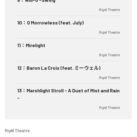
Rigël Theatre
10
：
O Morrowless (feat. July)
Rigël Theatre
11
：
Mirelight
Rigël Theatre
12
：
Baron La Croix (feat. ミーウェル)
Rigël Theatre
13
：
Marshlight Stroll - A Duet of Mist and Rain
-
Rigël Theatre
Rigël Theatre