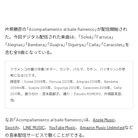
片桐勝彦の「Acompañamiento al baile flamenco」が配信開始され
た。今回デジタル配信された楽曲は、「Soleá」「Farruca」
「Alegrías」「Bambera」「Guajira」「Siguiriya」「Caña」「Caracoles」を
含む全8曲となっている。
フラメンコの踊り伴奏（ギター、カンテ、パルマ、カホン、バイオリン）の参
考になるCDです。 

録音年： Soleá 2009年、Farruca 2012年、Alegrías 2018年、Bambera 
2009m年、Guajira 2013年、Siguiriya 2012年、Caracoles 2019年、Caña 
2017年。 振り付け： 宮本亜都子。 踊り： Estudio ROMERO、片桐亜実音、
他。
なお「
Acompañamiento al baile flamenco
」は、
Apple Music
、
Spotify
、
LINE MUSIC
、
YouTube Music
、
Amazon Music Unlimited
など
の音楽配信サービスで聴くことができる。