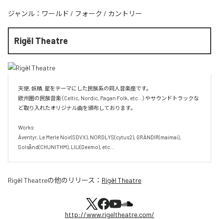
ジャンル：
ワールド
/
フォーク
/
カントリー
Rigël Theatre
天使, 妖精, 星をテーマにした民族系の同人音楽座です。

欧州圏の民族音楽（Celtic, Nordic, Pagan Folk, etc...）やサウンドトラックな
ど取り入れたオリジナル曲を頒布しております。

Works:

Äventyr, Le Merle Noir(SDVX), NORDLYS(cytus2), GRÄNDIR(maimai), 
Solsånd(CHUNITHM), LILI(Deemo), etc...
Rigël Theatre
の他のリリース：
Rigël Theatre
http://www.rigeltheatre.com/