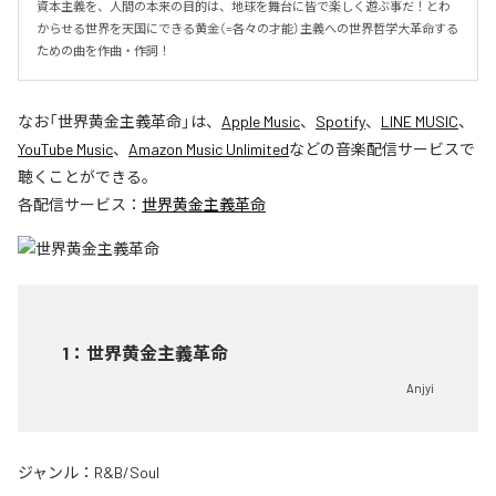
資本主義を、人間の本来の目的は、地球を舞台に皆で楽しく遊ぶ事だ！とわ
からせる世界を天国にできる黄金（=各々の才能）主義への世界哲学大革命する
ための曲を作曲・作詞！
なお「
世界黄金主義革命
」は、
Apple Music
、
Spotify
、
LINE MUSIC
、
YouTube Music
、
Amazon Music Unlimited
などの音楽配信サービスで
聴くことができる。
各配信サービス：
世界黄金主義革命
1
：
世界黄金主義革命
Anjyi
ジャンル：
R&B/Soul