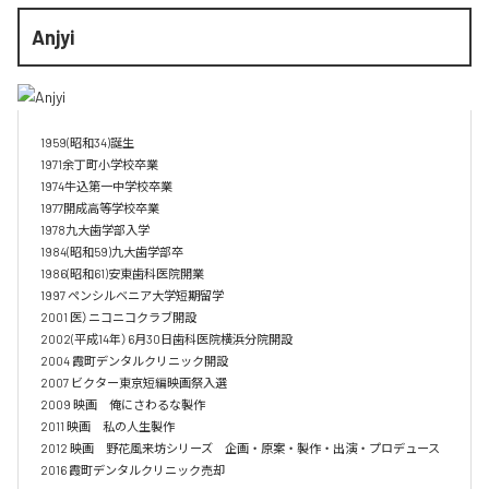
Anjyi
1959(昭和34)誕生

1971余丁町小学校卒業

1974牛込第一中学校卒業

1977開成高等学校卒業

1978九大歯学部入学

1984(昭和59)九大歯学部卒

1986(昭和61)安東歯科医院開業

1997 ペンシルベニア大学短期留学

2001 医）ニコニコクラブ開設

2002(平成14年）6月30日歯科医院横浜分院開設

2004 霞町デンタルクリニック開設

2007 ビクター東京短編映画祭入選　

2009 映画　俺にさわるな製作

2011 映画　私の人生製作

2012 映画　野花風来坊シリーズ　企画・原案・製作・出演・プロデュース

2016 霞町デンタルクリニック売却
