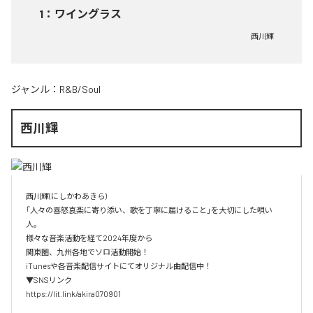
1
：
ワイングラス
西川輝
ジャンル：
R&B/Soul
西川輝
西川輝(にしかわあきら)

「人々の喜怒哀楽に寄り添い、歌を丁寧に届けること」を大切にした唄い
人。

様々な音楽活動を経て2024年度から

関東圏、九州各地でソロ活動開始！

iTunesや各音楽配信サイトにてオリジナル曲配信中！

▼SNSリンク

https://lit.link/akira070901