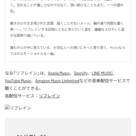
く。忘れることが優しさなのではなく、想い続けることもまた、一つの愛の
形。

書きかけのまま残された言葉、届くことのないメール、胸の奥で何度も響く
声──。"リフレイン"する記憶とともに歩んでいく姿を、繊細なメロディと温
かな歌声で描いている。

誰もが心の中に抱えている、大切な人への想いにそっと寄り添う、Microなら
ではのエモーショナルな一曲。
なお「
リフレイン
」は、
Apple Music
、
Spotify
、
LINE MUSIC
、
YouTube Music
、
Amazon Music Unlimited
などの音楽配信サービスで
聴くことができる。
各配信サービス：
リフレイン