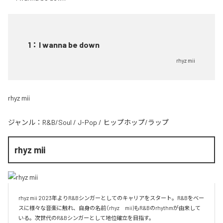
1
：
I wanna be down
rhyz mii
rhyz mii
ジャンル：
R&B/Soul
/
J-Pop
/
ヒップホップ/ラップ
rhyz mii
rhyz mii 2023年よりR&Bシンガーとしてのキャリアをスタート。R&Bをベー
スに様々な音楽に触れ、自身の名前（rhyz　mii)もR&Bのrhythmが由来して
いる。次世代のR&Bシンガーとして地位確立を目指す。