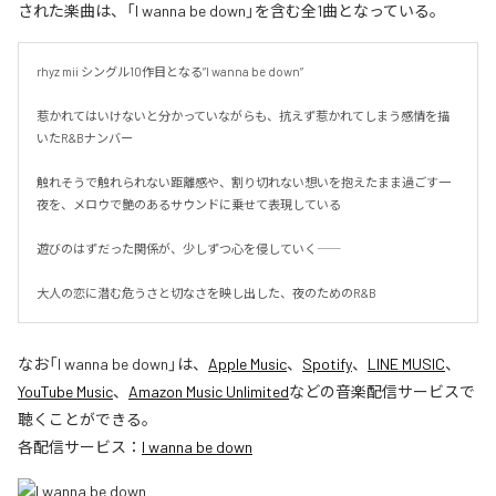
された楽曲は、「I wanna be down」を含む全1曲となっている。
rhyz mii シングル10作目となる”I wanna be down”

惹かれてはいけないと分かっていながらも、抗えず惹かれてしまう感情を描
いたR&Bナンバー

触れそうで触れられない距離感や、割り切れない想いを抱えたまま過ごす一
夜を、メロウで艶のあるサウンドに乗せて表現している

遊びのはずだった関係が、少しずつ心を侵していく――

大人の恋に潜む危うさと切なさを映し出した、夜のためのR&B
なお「
I wanna be down
」は、
Apple Music
、
Spotify
、
LINE MUSIC
、
YouTube Music
、
Amazon Music Unlimited
などの音楽配信サービスで
聴くことができる。
各配信サービス：
I wanna be down