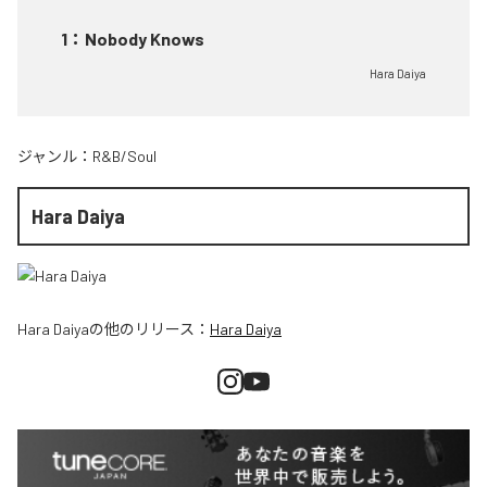
1
：
Nobody Knows
Hara Daiya
ジャンル：
R&B/Soul
Hara Daiya
Hara Daiya
の他のリリース：
Hara Daiya