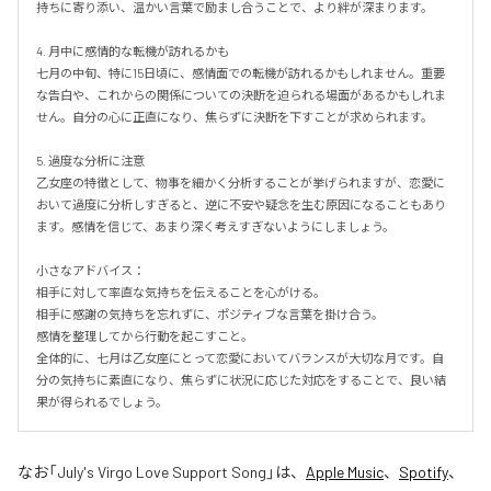
持ちに寄り添い、温かい言葉で励まし合うことで、より絆が深まります。

4. 月中に感情的な転機が訪れるかも

七月の中旬、特に15日頃に、感情面での転機が訪れるかもしれません。重要
な告白や、これからの関係についての決断を迫られる場面があるかもしれま
せん。自分の心に正直になり、焦らずに決断を下すことが求められます。

5. 過度な分析に注意

乙女座の特徴として、物事を細かく分析することが挙げられますが、恋愛に
おいて過度に分析しすぎると、逆に不安や疑念を生む原因になることもあり
ます。感情を信じて、あまり深く考えすぎないようにしましょう。

小さなアドバイス：

相手に対して率直な気持ちを伝えることを心がける。

相手に感謝の気持ちを忘れずに、ポジティブな言葉を掛け合う。

感情を整理してから行動を起こすこと。

全体的に、七月は乙女座にとって恋愛においてバランスが大切な月です。自
分の気持ちに素直になり、焦らずに状況に応じた対応をすることで、良い結
果が得られるでしょう。
なお「
July's Virgo Love Support Song
」は、
Apple Music
、
Spotify
、