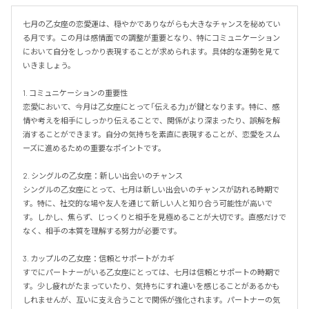
七月の乙女座の恋愛運は、穏やかでありながらも大きなチャンスを秘めてい
る月です。この月は感情面での調整が重要となり、特にコミュニケーション
において自分をしっかり表現することが求められます。具体的な運勢を見て
いきましょう。

1. コミュニケーションの重要性

恋愛において、今月は乙女座にとって「伝える力」が鍵となります。特に、感
情や考えを相手にしっかり伝えることで、関係がより深まったり、誤解を解
消することができます。自分の気持ちを素直に表現することが、恋愛をスム
ーズに進めるための重要なポイントです。

2. シングルの乙女座：新しい出会いのチャンス

シングルの乙女座にとって、七月は新しい出会いのチャンスが訪れる時期で
す。特に、社交的な場や友人を通じて新しい人と知り合う可能性が高いで
す。しかし、焦らず、じっくりと相手を見極めることが大切です。直感だけで
なく、相手の本質を理解する努力が必要です。

3. カップルの乙女座：信頼とサポートがカギ

すでにパートナーがいる乙女座にとっては、七月は信頼とサポートの時期で
す。少し疲れがたまっていたり、気持ちにすれ違いを感じることがあるかも
しれませんが、互いに支え合うことで関係が強化されます。パートナーの気