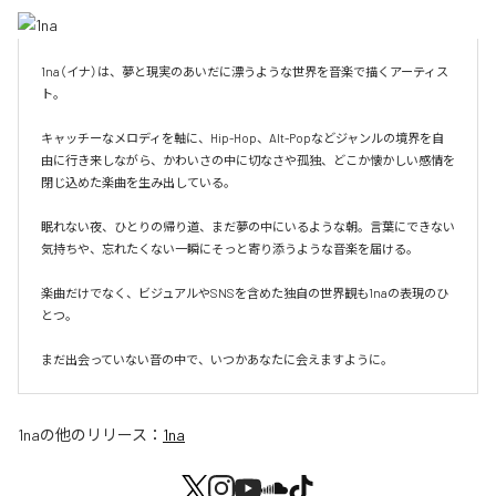
1na（イナ）は、夢と現実のあいだに漂うような世界を音楽で描くアーティス
ト。

キャッチーなメロディを軸に、Hip-Hop、Alt-Popなどジャンルの境界を自
由に行き来しながら、かわいさの中に切なさや孤独、どこか懐かしい感情を
閉じ込めた楽曲を生み出している。

眠れない夜、ひとりの帰り道、まだ夢の中にいるような朝。言葉にできない
気持ちや、忘れたくない一瞬にそっと寄り添うような音楽を届ける。

楽曲だけでなく、ビジュアルやSNSを含めた独自の世界観も1naの表現のひ
とつ。

まだ出会っていない音の中で、いつかあなたに会えますように。
1na
の他のリリース：
1na