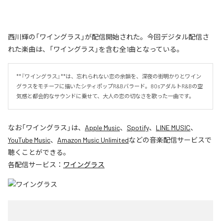
西川輝の「ワイングラス」が配信開始された。今回デジタル配信さ
れた楽曲は、「ワイングラス」を含む全1曲となっている。
**『ワイングラス』**は、忘れられない恋の余韻を、深夜の街明かりとワイン
グラスをモチーフに描いたシティポップR&Bバラード。80sアダルトR&Bの空
気感と都会的なサウンドに乗せて、大人の恋の切なさを歌った一曲です。
なお「
ワイングラス
」は、
Apple Music
、
Spotify
、
LINE MUSIC
、
YouTube Music
、
Amazon Music Unlimited
などの音楽配信サービスで
聴くことができる。
各配信サービス：
ワイングラス