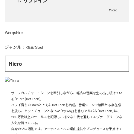
1
：
リフレイン
Micro
Wergshire
ジャンル：
R&B/Soul
Micro
サーフカルチャー・シーンを牽引しながら、幅広い音楽を生み出し続けてい
る「Micro (Def Tech)」

ハワイ育ちのShenとともにDef Techを結成。音楽シーンで確固たる存在感
を放ち、ヒットチューンとなった「My Way」を含むアルバム「Def Tech」は、
280万枚以上のセールスを記録し、様々な世代を通してエヴァーグリーンな
人気を誇っている。

自身のソロ活動では、アーティストへの楽曲提供やプロデュースを手掛けて