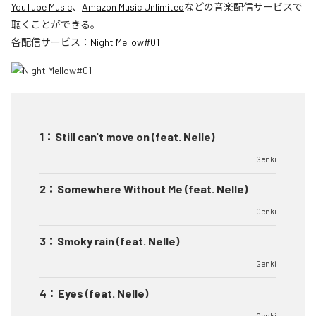
YouTube Music
、
Amazon Music Unlimited
などの音楽配信サービスで
聴くことができる。
各配信サービス：
Night Mellow#01
1
：
Still can't move on (feat. Nelle)
Genki
2
：
Somewhere Without Me (feat. Nelle)
Genki
3
：
Smoky rain (feat. Nelle)
Genki
4
：
Eyes (feat. Nelle)
Genki