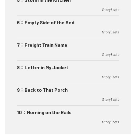
StoryBeats
6
：
Empty Side of the Bed
StoryBeats
7
：
Freight Train Name
StoryBeats
8
：
Letter in My Jacket
StoryBeats
9
：
Back to That Porch
StoryBeats
10
：
Morning on the Rails
StoryBeats