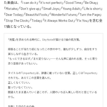
た楽曲は、「I can do it」「It's not perfect」「Good Time」「Be Okay」
「Mistake」「Don't give up」「Small Joys」「Young Adult」「Life is short」
「Dear Today」「Beautiful Fools」「Wonderful Future」「Turn the Page」
「Stop The Clock」「Today」「It Always Works Out」「Fix You」を含む全
17曲となっている。
「完璧」を求められる時代に、Sky Noteが届ける17曲の処方箋。

頑張ることが当たり前になったこの世の中で、誰もが少しずつ、自分をすり
減らしながら生きている。

「もっとできるはず」「まだ足りない」──そんな声に追われる夜、そっと寄り
添う音楽があってもいい。

タイトルの「Unperfect」は、辞書に載っていない言葉。正しくは「Imperfect」
それでも、あえてこの言葉を選んだ。

正しくなくていい。

整っていなくていい。

間違えたまま進んでいく姿こそが、人間のいちばん美しい形だと信じている
から。

失敗した日のための曲。
