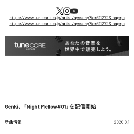
https://www.tunecore.co.jp/artist/ayasong?id=311272&lang=ja
https://www.tunecore.co.jp/artist/ayasong?id=311272&lang=ja
Genki、「Night Mellow#01」を配信開始
新曲情報
2026.8.1