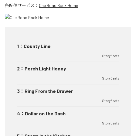
各配信サービス：
One Road Back Home
1
：
County Line
StoryBeats
2
：
Porch Light Honey
StoryBeats
3
：
Ring From the Drawer
StoryBeats
4
：
Dollar on the Dash
StoryBeats
5
：
Storm in the Kitchen