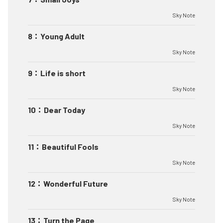
Sky Note
8
：
Young Adult
Sky Note
9
：
Life is short
Sky Note
10
：
Dear Today
Sky Note
11
：
Beautiful Fools
Sky Note
12
：
Wonderful Future
Sky Note
13
：
Turn the Page