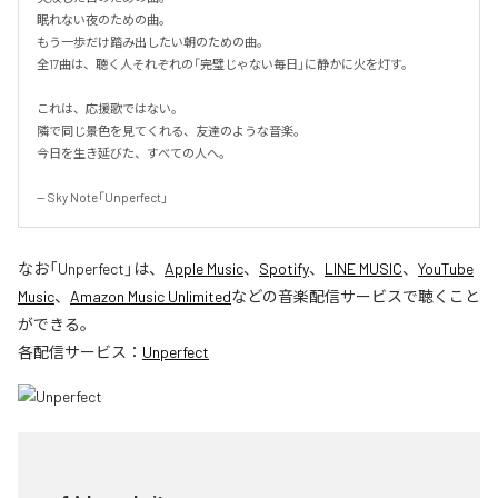
眠れない夜のための曲。

もう一歩だけ踏み出したい朝のための曲。

全17曲は、聴く人それぞれの「完璧じゃない毎日」に静かに火を灯す。

これは、応援歌ではない。

隣で同じ景色を見てくれる、友達のような音楽。

今日を生き延びた、すべての人へ。

-- Sky Note「Unperfect」
なお「
Unperfect
」は、
Apple Music
、
Spotify
、
LINE MUSIC
、
YouTube
Music
、
Amazon Music Unlimited
などの音楽配信サービスで聴くこと
ができる。
各配信サービス：
Unperfect