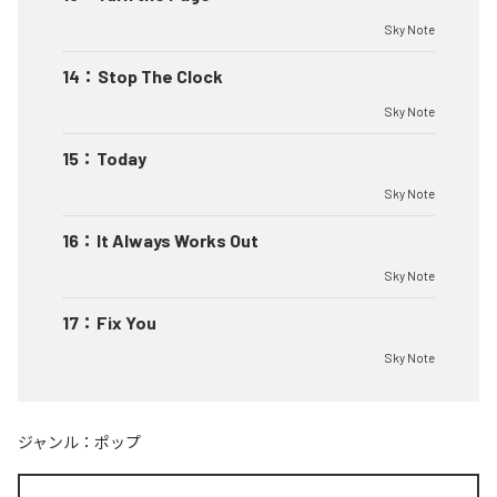
Sky Note
14
：
Stop The Clock
Sky Note
15
：
Today
Sky Note
16
：
It Always Works Out
Sky Note
17
：
Fix You
Sky Note
ジャンル：
ポップ