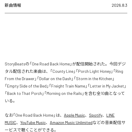
新曲情報
2026.8.3
StoryBeatsの「One Road Back Home」が配信開始された。今回デジ
タル配信された楽曲は、「County Line」「Porch Light Honey」「Ring
From the Drawer」「Dollar on the Dash」「Storm in the Kitchen」
「Empty Side of the Bed」「Freight Train Name」「Letter in My Jacket」
「Back to That Porch」「Morning on the Rails」を含む全10曲となって
いる。
なお「
One Road Back Home
」は、
Apple Music
、
Spotify
、
LINE
MUSIC
、
YouTube Music
、
Amazon Music Unlimited
などの音楽配信サ
ービスで聴くことができる。