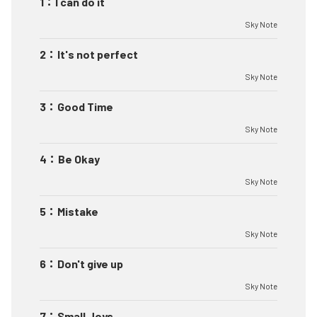
1
：
I can do it
Sky Note
2
：
It's not perfect
Sky Note
3
：
Good Time
Sky Note
4
：
Be Okay
Sky Note
5
：
Mistake
Sky Note
6
：
Don't give up
Sky Note
7
：
Small Joys