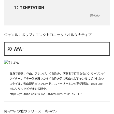
1
：
TEMPTATION
彩-AYA-
ジャンル：
ポップ
/
エレクトロニック
/
オルタナティブ
彩-AYA-
自身で作詞、作曲、アレンジ、打ち込み、演奏まで行う女性シンガーソング
ライター。ギター弾き語りから打ち込み系の楽曲などジャンルに捉われない
スタイル。楽曲配信ダウンロード、ストーリーミング配信開始。YouTube
ではリリックビデオも公開中。

https://youtube.com/@-aya-5976?si=02tCKfRPRq4S5lJ7
彩-AYA-
の他のリリース：
彩-AYA-