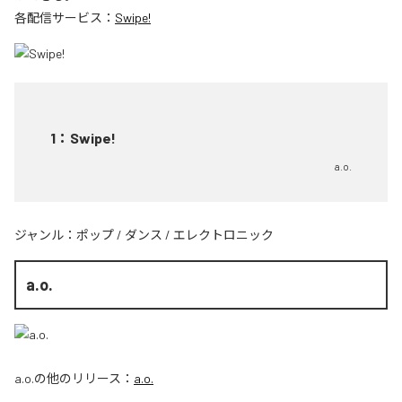
各配信サービス：
Swipe!
1
：
Swipe!
a.o.
ジャンル：
ポップ
/
ダンス
/
エレクトロニック
a.o.
a.o.
の他のリリース：
a.o.