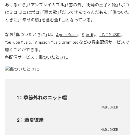
あげるから」「アンブレイカブル」「窓の外」「街角の王子と姫」「ポコ
はミコ ミコはポコ」「雨の歌」「だって沈んでるんだもん」「傷ついた
ときに」「幸せの歌」を含む全11曲となっている。
なお「
傷ついたときに
」は、
Apple Music
、
Spotify
、
LINE MUSIC
、
YouTube Music
、
Amazon Music Unlimited
などの音楽配信サービスで
聴くことができる。
各配信サービス：
傷ついたときに
1
：
季節外れのニット帽
MAD JOKER
2
：
過夏彼岸
MAD JOKER