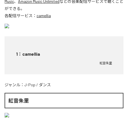
Music
、
Amazon Music Unlimited
などの音楽配信サービスで聴くこと
ができる。
各配信サービス：
camellia
1
：
camellia
紅音朱里
ジャンル：
J-Pop
/
ダンス
紅音朱里