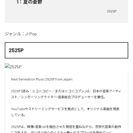
1
：
夏の憂鬱
2525P
ジャンル：
J-Pop
2525P
Next Generation Music 2525P from Japan.

2525P（読み：ニコニコピー／またはニコニコプン」は、日本の音楽アーティ
スト／シンガーソングライター/音楽総合プロデューサーを兼任。

YouTubeやストリーミングサービスを拠点として、オリジナル楽曲を発表
している。

2525Pは、映像×音楽×AIを融合させた発信を重ねながら、次世代音楽の創作
に力を入れ、デジタル中心のリスナー層へのアプローチを強めていく。
