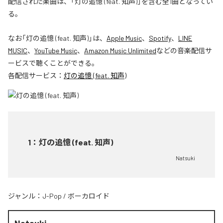
配信された楽曲は、「灯の追憶 (feat. 知声)」を含む全1曲となってい
る。
なお「
灯の追憶 (feat. 知声)
」は、
Apple Music
、
Spotify
、
LINE
MUSIC
、
YouTube Music
、
Amazon Music Unlimited
などの音楽配信サ
ービスで聴くことができる。
各配信サービス：
灯の追憶 (feat. 知声)
1
：
灯の追憶 (feat. 知声)
Natsuki
ジャンル：
J-Pop
/
ボーカロイド