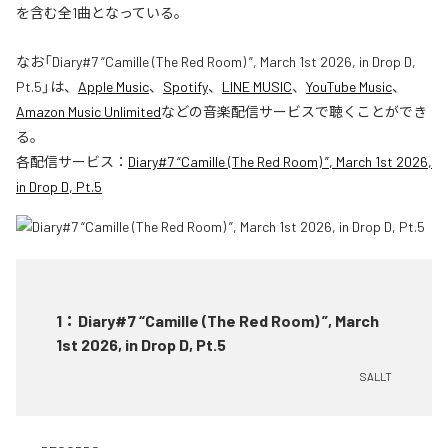
を含む全1曲となっている。
なお「
Diary#7 “Camille (The Red Room) ”, March 1st 2026, in Drop D,
Pt.5
」は、
Apple Music
、
Spotify
、
LINE MUSIC
、
YouTube Music
、
Amazon Music Unlimited
などの音楽配信サービスで聴くことができ
る。
各配信サービス：
Diary#7 “Camille (The Red Room) ”, March 1st 2026,
in Drop D, Pt.5
1
：
Diary#7 “Camille (The Red Room) ”, March
1st 2026, in Drop D, Pt.5
SALLT