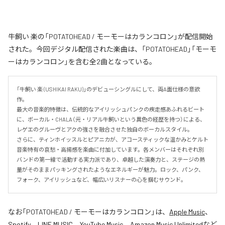
牛飼い 楽の「POTATOHEAD / モーモーはカランコロン」が配信開始
された。今回デジタル配信された楽曲は、「POTATOHEAD」「モーモ
ーはカランコロン」を含む全2曲となっている。
「牛飼い 楽 (USHIKAI RAKU)」のデビューシングルにして、両A面仕様の意欲
作。

最大の音楽的特徴は、伝統的なアイリッシュパンクの疾走感あふれるビート
に、ボーカル・CHALA（元・リアル牛飼いという異色の経歴を持つ）による、
レゲエのグルーヴとアクの強さを融合させた独自のボーカルスタイル。

さらに、ティンホイッスルとピアニカが、アコースティックな温かみとケルト
音楽特有の哀愁・高揚感を楽曲に付加しています。各メンバーはそれぞれ別
バンドの第一線で活動する実力派であり、卓越した演奏力と、ステージの熱
量がそのままパッキングされたようなエネルギーが魅力。ロック、パンク、
フォーク、アイリッシュなど、幅広いリスナーの心を掴むサウンド。
なお「
POTATOHEAD / モーモーはカランコロン
」は、
Apple Music
、
Spotify
、
LINE MUSIC
、
YouTube Music
、
Amazon Music Unlimited
など