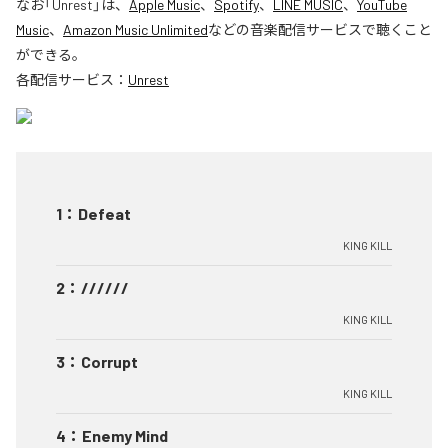
なお「
Unrest
」は、
Apple Music
、
Spotify
、
LINE MUSIC
、
YouTube
Music
、
Amazon Music Unlimited
などの音楽配信サービスで聴くこと
ができる。
各配信サービス：
Unrest
1
：
Defeat
KING KILL
2
：
//////
KING KILL
3
：
Corrupt
KING KILL
4
：
Enemy Mind