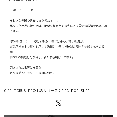
CIRCLE CRUSHER

終わりなき闇の螺旋に抗う者たち——。

瓦解した世界に響く絶叫、絶望を超えたその先にある革命の救済を掲げ、舞
い踊る。

「恋×儚×死＝？」——愛は幻想か、儚さは罪か、死は救済か。

燃え尽きるまで燃やし尽くす激情と、美しき破滅の調べが交錯するその瞬
間、

すべての輪廻を打ち砕き、新たな夜明けへと導く。

閉ざされた世界に終焉を、

刹那の美と狂気を、その身に刻め。
CIRCLE CRUSHER
の他のリリース：
CIRCLE CRUSHER