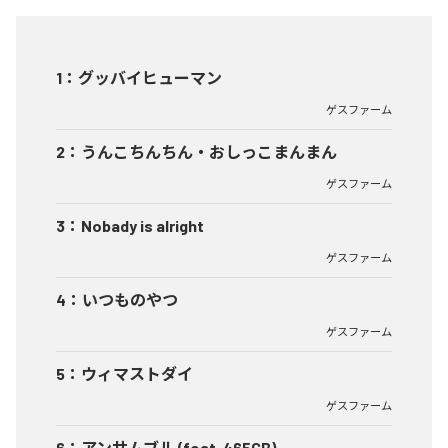
1
：
グッバイヒューマン
ゲスファーム
2
：
うんこちんちん・おしっこまんまん
ゲスファーム
3
：
Nobady is alright
ゲスファーム
4
：
いつものやつ
ゲスファーム
5
：
ウィマストダイ
ゲスファーム
6
：
アンサムブル (feat. 465GB)