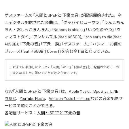
ゲスファームの「人間と 3PEPと 下衆の音」が配信開始された。今
回デジタル配信された楽曲は、「グッバイヒューマン」「うんこちん
ちん・おしっこまんまん」「Nobady is alright」「いつものやつ」「ウ
ィマストダイ」「アンサムブル (feat. 465GB)」「too early to die (feat.
465GB)」「下衆の音」「下衆一揆」「ゲスファーム」「ハンマー 78億の
ブルース (feat. 465GB) [Cover]」を含む全11曲となっている。
これまでに製作したアルバム「人間」「3PEP」「下衆の音」を、配信のために一つ
にまとめました。聴いていただけたら幸いです。
なお「
人間と 3PEPと 下衆の音
」は、
Apple Music
、
Spotify
、
LINE
MUSIC
、
YouTube Music
、
Amazon Music Unlimited
などの音楽配信サ
ービスで聴くことができる。
各配信サービス：
人間と 3PEPと 下衆の音