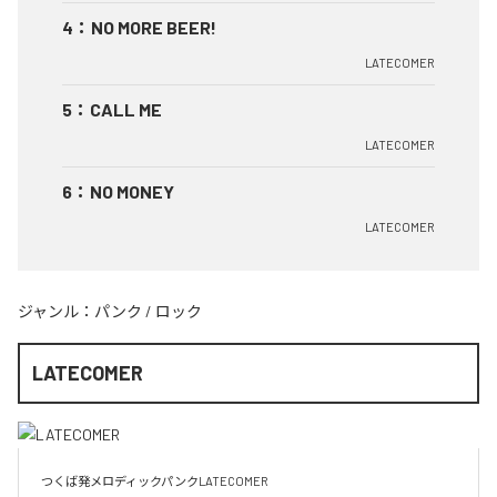
4
：
NO MORE BEER!
LATECOMER
5
：
CALL ME
LATECOMER
6
：
NO MONEY
LATECOMER
ジャンル：
パンク
/
ロック
LATECOMER