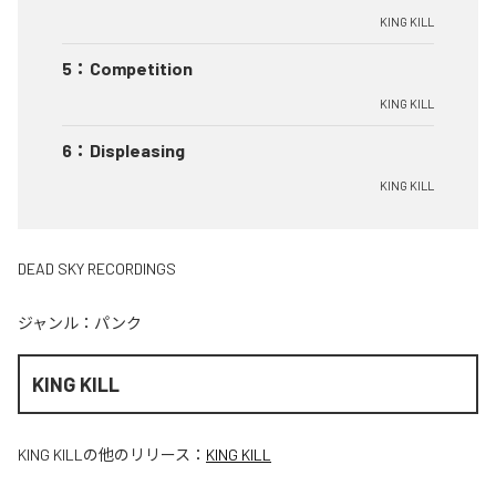
KING KILL
5
：
Competition
KING KILL
6
：
Displeasing
KING KILL
DEAD SKY RECORDINGS
ジャンル：
パンク
KING KILL
KING KILL
の他のリリース：
KING KILL