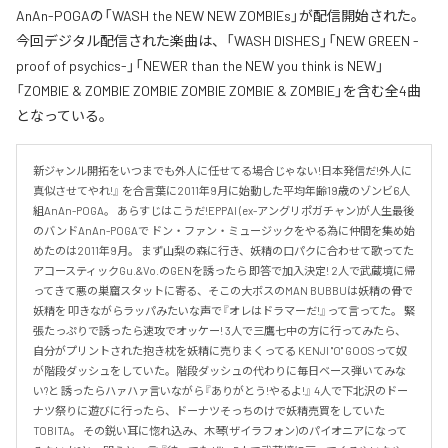
AnAn-POGAの「WASH the NEW NEW ZOMBIEs」が配信開始された。
今回デジタル配信された楽曲は、「WASH DISHES」「NEW GREEN -
proof of psychics-」「NEWER than the NEW you think is NEW」
「ZOMBIE & ZOMBIE ZOMBIE ZOMBIE ZOMBIE & ZOMBIE」を含む全4曲
となっている。
新ジャンル開拓をいつまでも外人に任せてる場合じゃない!日本発信だ!外人に
真似させてやれ!』 を合言葉に2011年9月に始動した平均年齢19歳のゾンビ6人
組AnAn-POGA。 あらすじはこうだ!EPPAI (ex-アングリポガチャン)が人生最後
のバンドAnAn-POGAで ドン・ファン・ミュージックをやる為に仲間を集め始
めたのは2011年9月。 まず山梨の森に行き、妖精の口パクに合わせて歌ってた
アコースティックGu.&Vo.のGENを誘ったら 即答で加入決定! 2人で武蔵境に帰
ってきて悪の巣窟スタットに寄る、そこの大ボスのMAN BUBBUは妖精の骨で
妖精を 叩きながらラッパみたいな声で『オレはドラマーだ!』って言ってた。 緊
張たっぷりで誘ったら速攻でオッケー! 3人で三鷹七中の方に行ってみたら、
自分がプリントされた抱き枕を妖精に売りまくってる KENJI "O" GOOSって奴
が階段ダッシュをしていた。階段ダッシュの代わりに毎日ベース弾いてみな
い?と 誘ったらハァハァ言いながら『ありがとう!やるよ!』 4人で下北沢のドー
ナツ祭りに遊びに行ったら、ドーナツそっちのけで妖精売買をしていた
TOBITA。 その鋭い耳に惚れ込み、木琴(ザイラフォン)のパイオニアになって