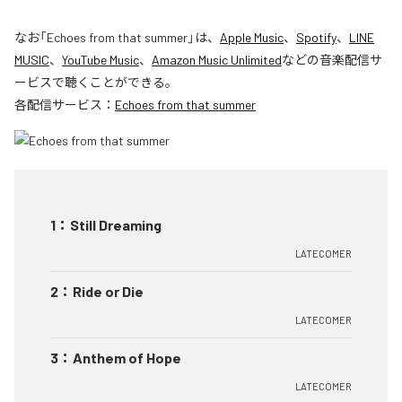
なお「
Echoes from that summer
」は、
Apple Music
、
Spotify
、
LINE
MUSIC
、
YouTube Music
、
Amazon Music Unlimited
などの音楽配信サ
ービスで聴くことができる。
各配信サービス：
Echoes from that summer
1
：
Still Dreaming
LATECOMER
2
：
Ride or Die
LATECOMER
3
：
Anthem of Hope
LATECOMER