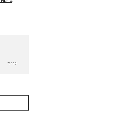
 Music
、
Yanagi