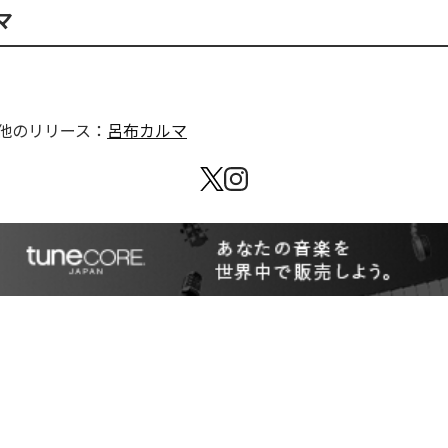
マ
他のリリース：
呂布カルマ