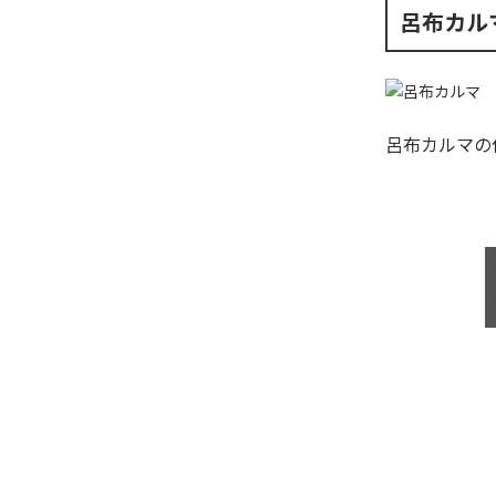
呂布カル
呂布カルマ
の