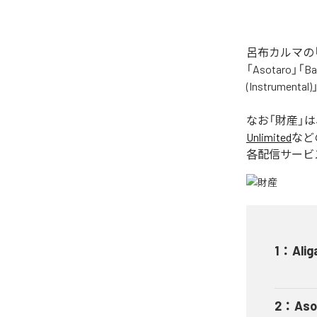
呂布カルマの「
「Asotaro」「Bak
(Instrume
なお「
財産
」
Unlimited
など
各配信サービ
1
：
Alig
2
：
Aso