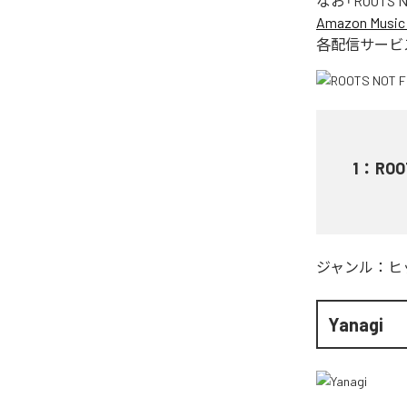
なお「
ROOTS N
Amazon Music 
各配信サービ
1
：
ROO
ジャンル：
ヒ
Yanagi