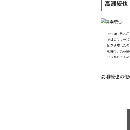
高瀬統也
1996年11
ではのフレーズ
冠を達成したの
を獲得。Spo
イラルヒットの
高瀬統也
の他