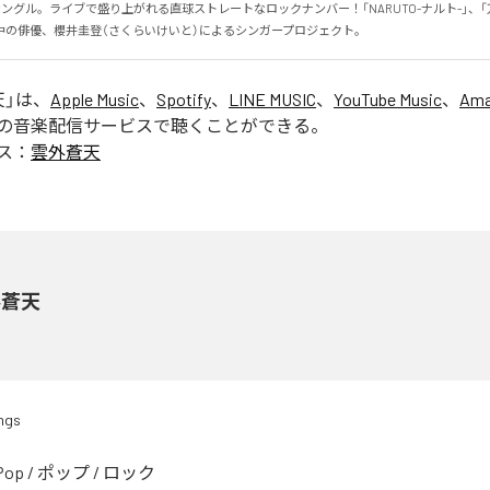
シングル。ライブで盛り上がれる直球ストレートなロックナンバー！「NARUTO-ナルト-」、
中の俳優、櫻井圭登（さくらいけいと）によるシンガープロジェクト。
天
」は、
Apple Music
、
Spotify
、
LINE MUSIC
、
YouTube Music
、
Ama
の音楽配信サービスで聴くことができる。
ス：
雲外蒼天
外蒼天
ngs
Pop
/
ポップ
/
ロック