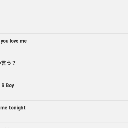
 you love me
つ言う？
 B Boy
l me tonight