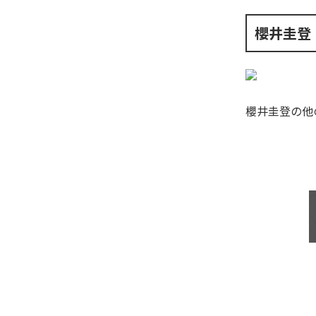
櫻井圭登
櫻井圭登
の他