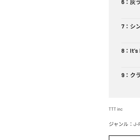
6
：
灰
7
：
シ
8
：
It’s
9
：
ク
TTT inc
ジャンル：
J-