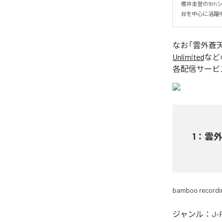
櫻井圭登の9th
台を中心に活躍
なお「
雲外蒼
Unlimited
など
各配信サービ
1
：
雲
bamboo recordi
ジャンル：
J-