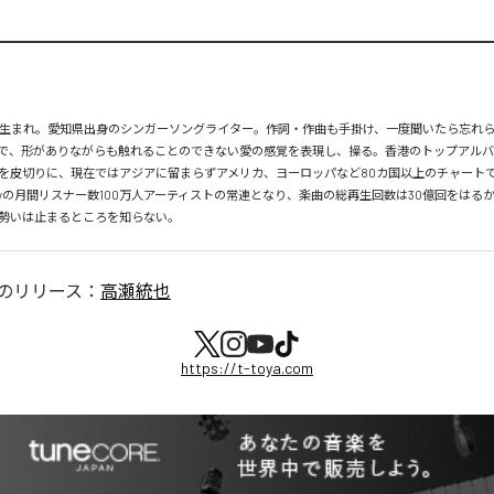
月26日生まれ。愛知県出身のシンガーソングライター。作詞・作曲も手掛け、一度聞いたら忘れ
で、形がありながらも触れることのできない愛の感覚を表現し、操る。香港のトップアルバ
を皮切りに、現在ではアジアに留まらずアメリカ、ヨーロッパなど80カ国以上のチャートで
tifyの月間リスナー数100万人アーティストの常連となり、楽曲の総再生回数は30億回をはる
勢いは止まるところを知らない。
のリリース：
高瀬統也
https://t-toya.com