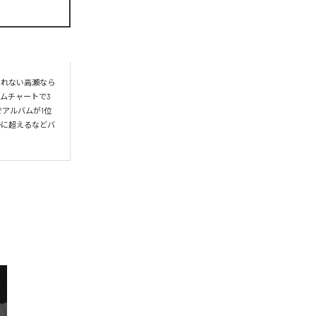
られない高瀬なら
ムチャートで3
アルバムが1位
かに超えるなどバ