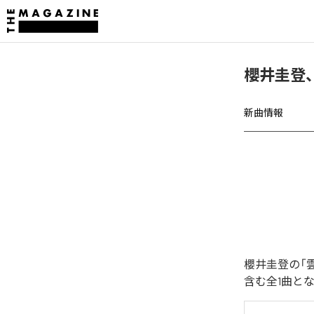
櫻井圭登
新曲情報
櫻井圭登の「
含む全1曲と