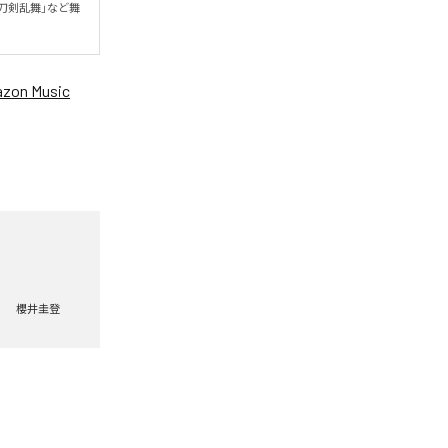
「刀剣乱舞」など舞
zon Music
櫻井圭登