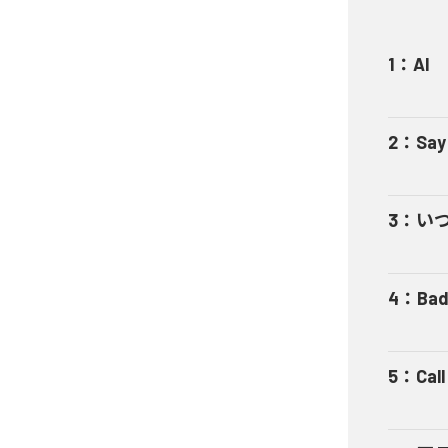
1
：
AI
2
：
Say
3
：
い
4
：
Bad
5
：
Cal