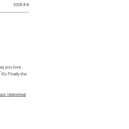
2026.8.8
u love
Finally the
ic Unlimited