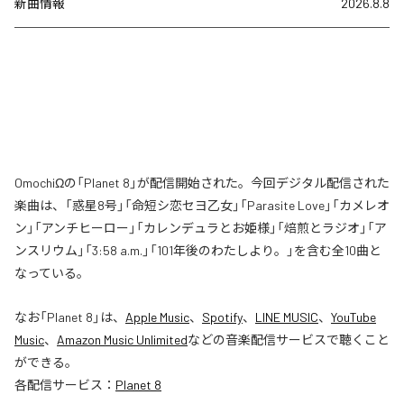
新曲情報
2026.8.8
OmochiΩの「Planet 8」が配信開始された。今回デジタル配信された
楽曲は、「惑星8号」「命短シ恋セヨ乙女」「Parasite Love」「カメレオ
ン」「アンチヒーロー」「カレンデュラとお姫様」「焙煎とラジオ」「ア
ンスリウム」「3:58 a.m.」「101年後のわたしより。」を含む全10曲と
なっている。
なお「
Planet 8
」は、
Apple Music
、
Spotify
、
LINE MUSIC
、
YouTube
Music
、
Amazon Music Unlimited
などの音楽配信サービスで聴くこと
ができる。
各配信サービス：
Planet 8