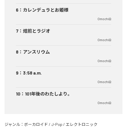
6
：
カレンデュラとお姫様
OmochiΩ
7
：
焙煎とラジオ
OmochiΩ
8
：
アンスリウム
OmochiΩ
9
：
3:58 a.m.
OmochiΩ
10
：
101年後のわたしより。
OmochiΩ
ジャンル：
ボーカロイド
/
J-Pop
/
エレクトロニック