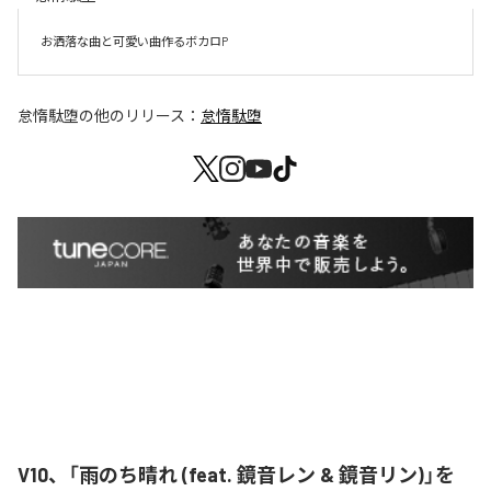
お洒落な曲と可愛い曲作るボカロP
怠惰駄堕
の他のリリース：
怠惰駄堕
V10、「雨のち晴れ (feat. 鏡音レン & 鏡音リン)」を