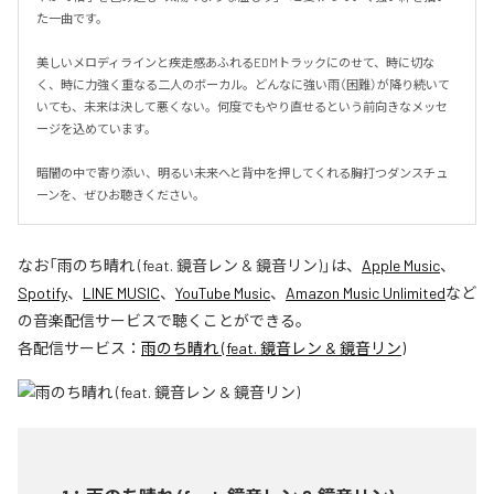
た一曲です。

美しいメロディラインと疾走感あふれるEDMトラックにのせて、時に切な
く、時に力強く重なる二人のボーカル。どんなに強い雨（困難）が降り続いて
いても、未来は決して悪くない。何度でもやり直せるという前向きなメッセ
ージを込めています。

暗闇の中で寄り添い、明るい未来へと背中を押してくれる胸打つダンスチュ
ーンを、ぜひお聴きください。
なお「
雨のち晴れ (feat. 鏡音レン & 鏡音リン)
」は、
Apple Music
、
Spotify
、
LINE MUSIC
、
YouTube Music
、
Amazon Music Unlimited
など
の音楽配信サービスで聴くことができる。
各配信サービス：
雨のち晴れ (feat. 鏡音レン & 鏡音リン)