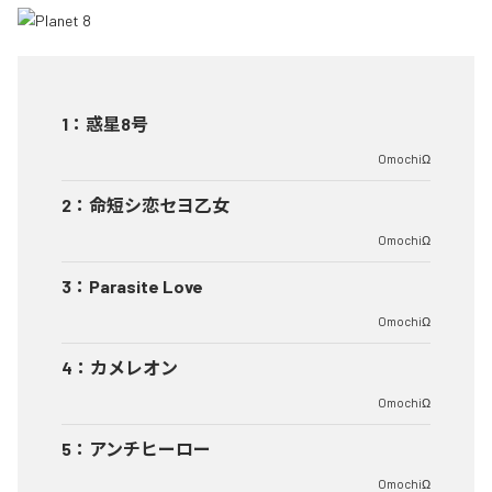
1
：
惑星8号
OmochiΩ
2
：
命短シ恋セヨ乙女
OmochiΩ
3
：
Parasite Love
OmochiΩ
4
：
カメレオン
OmochiΩ
5
：
アンチヒーロー
OmochiΩ