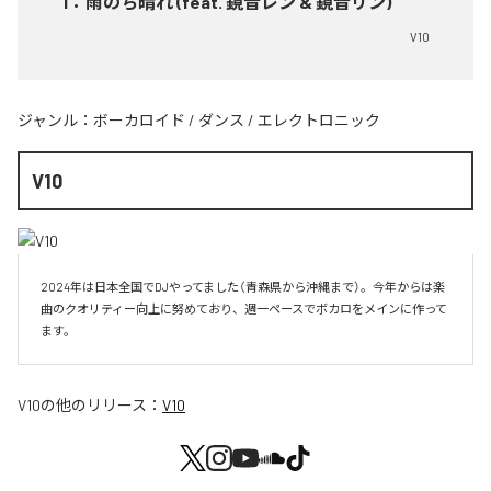
1
：
雨のち晴れ (feat. 鏡音レン & 鏡音リン)
V10
ジャンル：
ボーカロイド
/
ダンス
/
エレクトロニック
V10
2024年は日本全国でDJやってました（青森県から沖縄まで）。今年からは楽
曲のクオリティー向上に努めており、週一ペースでボカロをメインに作って
V10
の他のリリース：
V10