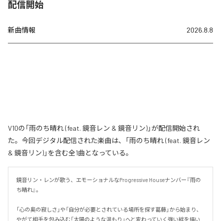
配信開始
新曲情報
2026.8.8
V10の「雨のち晴れ (feat. 鏡音レン & 鏡音リン)」が配信開始され
た。今回デジタル配信された楽曲は、「雨のち晴れ (feat. 鏡音レン
& 鏡音リン)」を含む全1曲となっている。
鏡音リン・レンが歌う、エモーショナルなProgressive Houseナンバー『雨の
ち晴れ』。

「心の奥の寂しさ」や「自分が必要とされている場所を探す葛藤」から始まり、
やがて相手を包み込む「太陽のような温もり」へと変わっていく強い絆を描い