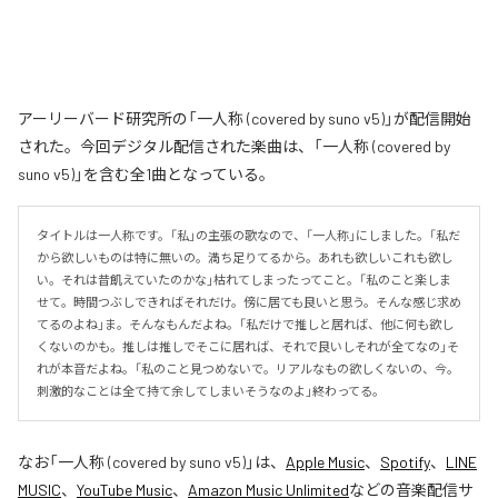
アーリーバード研究所の「一人称 (covered by suno v5)」が配信開始
された。今回デジタル配信された楽曲は、「一人称 (covered by
suno v5)」を含む全1曲となっている。
タイトルは一人称です。「私」の主張の歌なので、「一人称」にしました。「私だ
から欲しいものは特に無いの。満ち足りてるから。あれも欲しいこれも欲し
い。それは昔飢えていたのかな」枯れてしまったってこと。「私のこと楽しま
せて。時間つぶしできればそれだけ。傍に居ても良いと思う。そんな感じ求め
てるのよね」ま。そんなもんだよね。「私だけで推しと居れば、他に何も欲し
くないのかも。推しは推しでそこに居れば、それで良いしそれが全てなの」そ
れが本音だよね。「私のこと見つめないで。リアルなもの欲しくないの、今。
刺激的なことは全て持て余してしまいそうなのよ」終わってる。
なお「
一人称 (covered by suno v5)
」は、
Apple Music
、
Spotify
、
LINE
MUSIC
、
YouTube Music
、
Amazon Music Unlimited
などの音楽配信サ