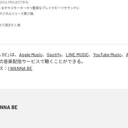
OUL PROJECTから

t氏によるややスモーキーかつ堅実なブレイクビーツサウンドに

デジタルリリース第三弾、

頂きたく候

A BE
」は、
Apple Music
、
Spotify
、
LINE MUSIC
、
YouTube Music
、
の音楽配信サービスで聴くことができる。
ス：
I WANNA BE
ANNA BE