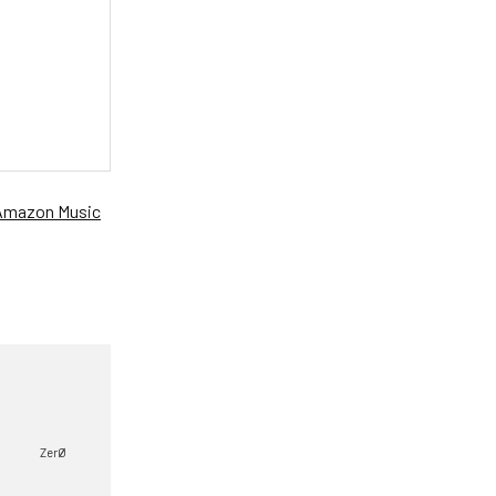
Amazon Music
ZerØ