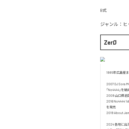
B式
ジャンル：
ヒ
ZerØ
1985年広島産ま
2007 DJ Sor
「No4444」を結成
2009 山口県岩
2016 No4444 1s
を発売

2019 About
2024 各地に