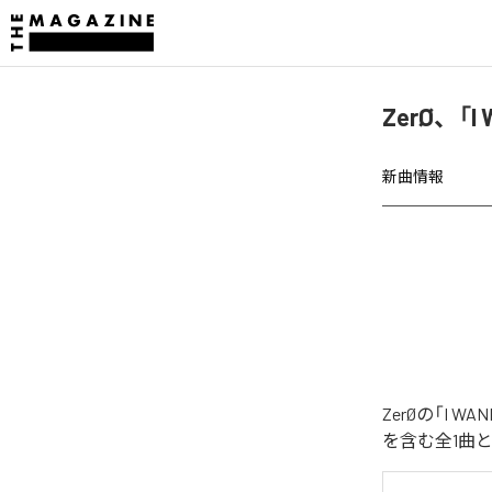
ZerØ、「
新曲情報
ZerØの「I 
を含む全1曲