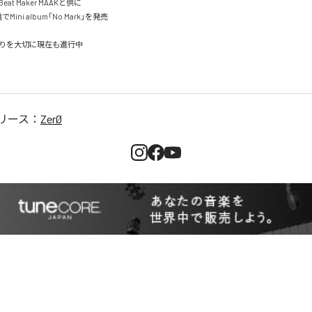
t Maker MAAKと供に

でMini album「No Mark」を発売

りを大切に現在も進行中

リース：
ZerØ