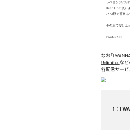
レペゼンDARAH S
Deep Floa
ZerØ節で答える
その耳で受け止めて
I WANNA BE....
なお「
I WANN
Unlimited
など
各配信サービ
1
：
I W