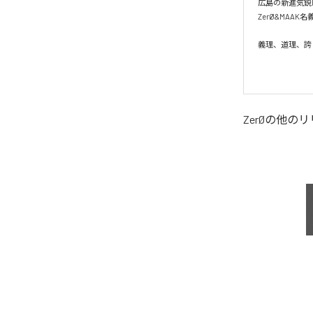
広島の新進気鋭Bea
ZerØ&MAAK名義
義理、道理、誇
ZerØ
の他のリ