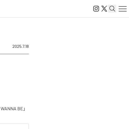
2025.7.18
ANNA BE」