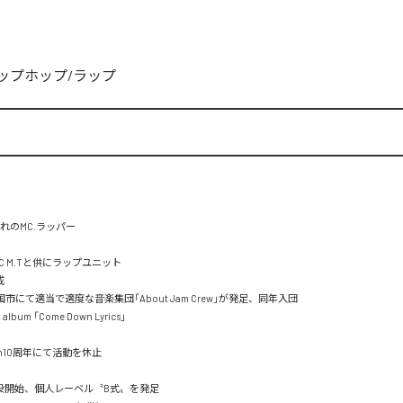
ップホップ/ラップ
れのMC.ラッパー

a MC M.Tと供にラップユニット



国市にて適当で適度な音楽集団「About Jam Crew」が発足、同年入団

t album 「Come Down Lyrics」

 Jam10周年にて活動を休止

出没開始、個人レーベル〝B式〟を発足
