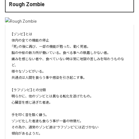
Rough Zombie
【ゾンビ】とは

体内の全ての機能の停止

「死」の後に再び、一部の機能が甦った、動く死者。

脳の中枢の数カ所が働いている。食べる事への執着しかない者。

痛みを感じない者や、食べていない時は常に地獄の苦しみを味わうものな
ど、

様々なゾンビがいる。

共通点は人間を食らう事や感染を引き起こす事。

【ラフゾンビ】との分類

明らかに、他のゾンビとは異なる転化を遂げたもの。

心臓音を感じ過ぎた者達。

手を叩く音を酷く嫌う。

ゾンビ化した者達も食らう事が一番の特徴だ。

その為か、通常のゾンビ達は”ラフゾンビ”には近づかない

傾向があるようだ。