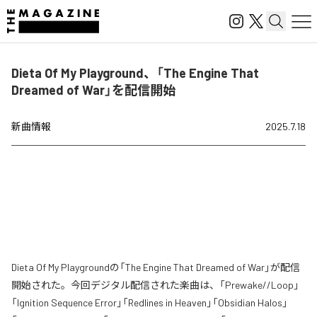
Dieta Of My Playground、「The Engine That
Dreamed of War」を配信開始
新曲情報
2025.7.18
Dieta Of My Playgroundの「The Engine That Dreamed of War」が配信
開始された。今回デジタル配信された楽曲は、「Prewake//Loop」
「Ignition Sequence Error」「Redlines in Heaven」「Obsidian Halos」