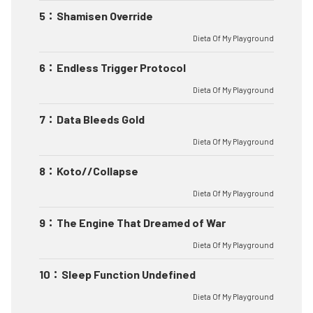
5
：
Shamisen Override
Dieta Of My Playground
6
：
Endless Trigger Protocol
Dieta Of My Playground
7
：
Data Bleeds Gold
Dieta Of My Playground
8
：
Koto//Collapse
Dieta Of My Playground
9
：
The Engine That Dreamed of War
Dieta Of My Playground
10
：
Sleep Function Undefined
Dieta Of My Playground