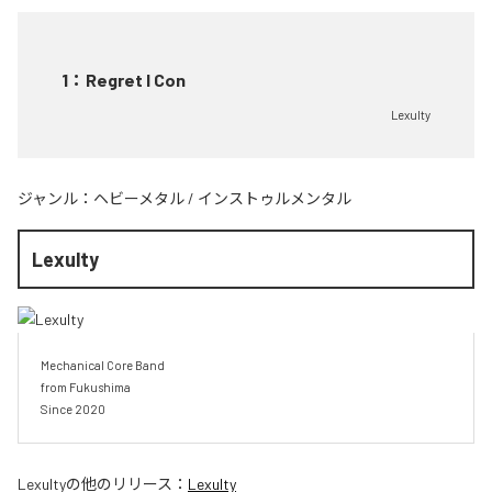
1
：
Regret I Con
Lexulty
ジャンル：
ヘビーメタル
/
インストゥルメンタル
Lexulty
Mechanical Core Band

from Fukushima

Since 2020
Lexulty
の他のリリース：
Lexulty