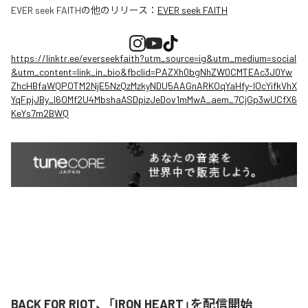
EVER seek FAITH
の他のリリース：
EVER seek FAITH
https://linktr.ee/everseekfaith?utm_source=ig&utm_medium=social
&utm_content=link_in_bio&fbclid=PAZXh0bgNhZW0CMTEAc3J0Yw
ZhcHBfaWQPOTM2NjE5NzQzMzkyNDU5AAGnARKOqYaHfy-lOcYifkVhX
YqFpjJBy_l6OMf2U4MbshaASDpizJeDov1mMwA_aem_7CjGp3wUCfX6
KeYs7m2BWQ
BACK FOR RIOT、「IRON HEART」を配信開始