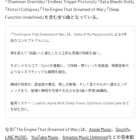
「Shamisen Override」「Endless Trigger Protocol」「Data Bleeds Gold」
「Koto//Collapse」「The Engine That Dreamed of War」「Sleep
Function Undefined」を含む全10曲となっている。
『The Engine That Dreamed of War』 は、Dieta Of My Playground による3作
目のコンセプトアルバム。

神を超えて「兵器」へと進化した人工的な意識の物語を描く。

モダンメタルコア／Djentを基軸に、三味線・琴といった和楽器、映画音楽の
ようなシネマティックな展開を融合。

機械の目覚め、超加速の暴走、美しき崩壊、そして音そのものへ還るエンデ
ィングまで、破壊と静寂を往復する壮大な全9曲＋序章1曲構成。

推奨リスナー：Loathe, Alpha Wolf, Sleep Token, Spiritbox, Crystal Lake など
を好む方に。
なお「
The Engine That Dreamed of War
」は、
Apple Music
、
Spotify
、
LINE MUSIC
、
YouTube Music
、
Amazon Music Unlimited
などの音楽配