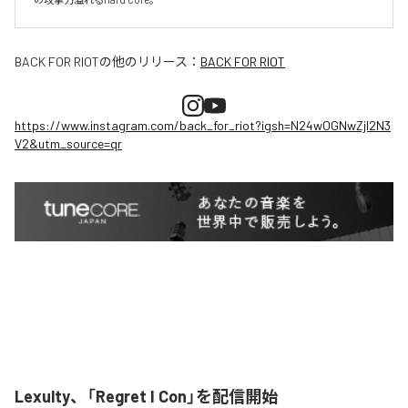
BACK FOR RIOT
の他のリリース：
BACK FOR RIOT
https://www.instagram.com/back_for_riot?igsh=N24wOGNwZjI2N3
V2&utm_source=qr
Lexulty、「Regret I Con」を配信開始