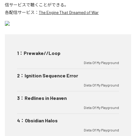
信サービスで聴くことができる。
各配信サービス：
The Engine That Dreamed of War
1
：
Prewake//Loop
Dieta Of My Playground
2
：
Ignition Sequence Error
Dieta Of My Playground
3
：
Redlines in Heaven
Dieta Of My Playground
4
：
Obsidian Halos
Dieta Of My Playground