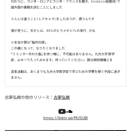
代わりに、ラジオ・ロシアとラジオ・フランスを聞き、Kindle（or紙媒体）で
諸外国の書籍を読むことにしました

※人とは違うこと（レアキャラ）をしたほうが、潤うんです

僕が思うに、天才とは、99%のヒラメキと1%の実行…かな

※本当の夢は「脳外科医」

この歳になって、なりたくなりました

「リミッター外れた脳」を持つ俺に、不可能はありません。九州大学 医学
部、よゆーで入ってみせます。待っていてください。国立病院機構さま

音楽活動は、あくまでも九州大学医学部で学ぶための学費を稼ぐ手段に過ぎ
ません。
古家弘樹
の他のリリース：
古家弘樹
https://linktr.ee/MUSUBI