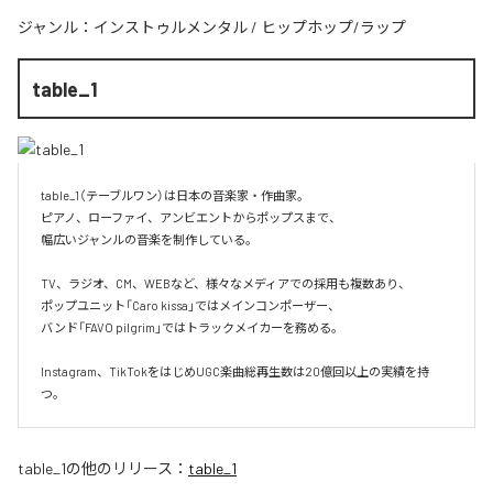
ジャンル：
インストゥルメンタル
/
ヒップホップ/ラップ
table_1
table_1（テーブルワン）は日本の音楽家・作曲家。

ピアノ、ローファイ、アンビエントからポップスまで、  

幅広いジャンルの音楽を制作している。

TV、ラジオ、CM、WEBなど、様々なメディアでの採用も複数あり、  

ポップユニット「Caro kissa」ではメインコンポーザー、  

バンド「FAVO pilgrim」ではトラックメイカーを務める。

Instagram、TikTokをはじめUGC楽曲総再生数は20億回以上の実績を持
つ。
table_1
の他のリリース：
table_1