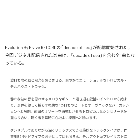
Evolution By Brave RECORDの「decade of sea」が配信開始された。
今回デジタル配信された楽曲は、「decade of sea」を含む全1曲とな
っている。
波打ち際の風と陽光を感じさせる、爽やかでエモーショナルなトロピカル・
チルハウス・トラック。

静かな波の音を思わせるメロウなギターと透き通る鍵盤のイントロから始ま
り、身体を優しく揺らす軽快な4つ打ちのビートとオーガニックなパーカッシ
ョンへと展開。南国のリゾートを彷彿とさせるトロピカルなシンセリードが
重なり合い、聴く者を瞬時に心地よい楽園へと誘います。

ダンサブルでありながら深くリラックスできる絶妙なトラックメイクは、作
業用BGMやドライブのお供としてはもちろん、チルアウト系プレイリストに