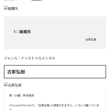
1
：
破魔矢
古家弘樹
ジャンル：
インストゥルメンタル
古家弘樹
男／39歳／熊本県民

※GoogleやKindleで、「古家弘樹」と検索されますと、いろいろ載っていま