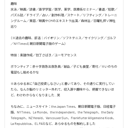
趣味

水泳／映画／読書／語学学習／医学、薬学、医療系セミナー／書道／短歌／
パズル誌／ドライブ／占い／創作料理／スケート／リフティング／トレーニ
ングルーム／美容／映画やCMのエキストラ出演／森林浴／日曜礼拝∨神社
巡り

（※過去の趣味、部活：バイオリン／ソフトテニス／サイクリング／ゴルフ
／NYTimesと朝日新聞電子版のゲーム）

特技：楽譜作成／包丁さばき／ユーモアセンス

ボランティア：赤十字救急法救急員／献血／子ども食堂／寄付／※いのちの
電話もし始めるかな

※あらゆる本に「自己投資しなさい」と書いてあり、その通りに実行してい
たら、なんか脳のリミッター外れて、収入源や趣味やら、把握できないほ
ど、わけわからなくなりました…笑

ちなみに、ニュースサイト：the Japan Times、朝日新聞電子版、日経電子
版、NYTimes、Le Monde、the Independent、the Telegraph、the Daily 
Telegraph、NZ Herald、Vancouver Sun、Frankfurter Allgemeine Kiosk、
La Repubblica、EL PAÍSなど、あらゆるものを解約しました
