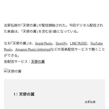
古家弘樹の「天使の翼」が配信開始された。今回デジタル配信され
た楽曲は、「天使の翼」を含む全1曲となっている。
なお「
天使の翼
」は、
Apple Music
、
Spotify
、
LINE MUSIC
、
YouTube
Music
、
Amazon Music Unlimited
などの音楽配信サービスで聴くこと
ができる。
各配信サービス：
天使の翼
1
：
天使の翼
古家弘樹