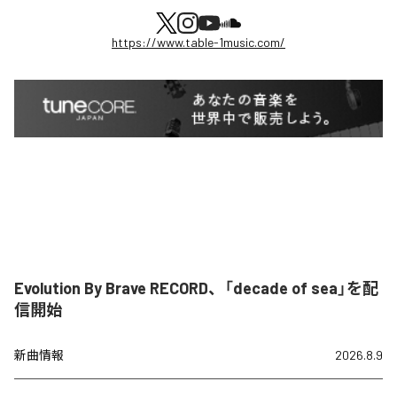
https://www.table-1music.com/
Evolution By Brave RECORD、「decade of sea」を配
信開始
新曲情報
2026.8.9