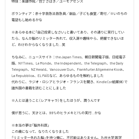
特技：楽譜作成／包丁さばき／ユーモアセンス

ボランティア：赤十字救急法救急員／献血／子ども食堂／寄付／※いのちの
電話もし始めるかな

※あらゆる本に「自己投資しなさい」と書いてあり、その通りに実行してい
たら、なんか脳のリミッター外れて、収入源や趣味やら、把握できないほ
ど、わけわからなくなりました…笑

ちなみに、ニュースサイト：the Japan Times、朝日新聞電子版、日経電子
版、NYTimes、Le Monde、the Independent、the Telegraph、the Daily 
Telegraph、NZ Herald、Vancouver Sun、Frankfurter Allgemeine Kiosk、
La Repubblica、EL PAÍSなど、あらゆるものを解約しました

代わりに、ラジオ・ロシアとラジオ・フランスを聞き、Kindle（or紙媒体）で
諸外国の書籍を読むことにしました

※人とは違うこと（レアキャラ）をしたほうが、潤うんです

僕が思うに、天才とは、99%のヒラメキと1%の実行…かな

※本当の夢は「脳外科医」

この歳になって、なりたくなりました

「リミッター外れた脳」を持つ俺に、不可能はありません。九州大学 医学