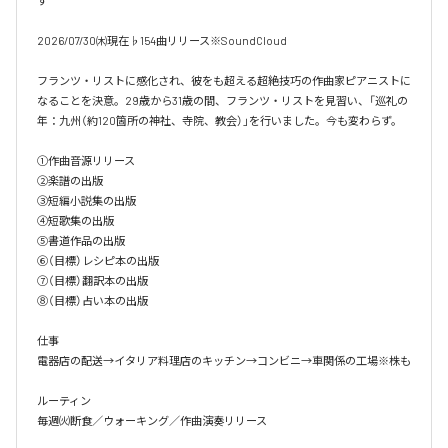
す

2026/07/30㈭現在♭154曲リリース※SoundCloud

フランツ・リストに感化され、彼をも超える超絶技巧の作曲家ピアニストに
なることを決意。29歳から31歳の間、フランツ・リストを見習い、「巡礼の
年：九州（約120箇所の神社、寺院、教会）」を行いました。今も変わらず。

①作曲音源リリース

②楽譜の出版

③短編小説集の出版

④短歌集の出版

⑤書道作品の出版

⑥（目標）レシピ本の出版

⑦（目標）翻訳本の出版

⑧（目標）占い本の出版

仕事

電器店の配送→イタリア料理店のキッチン→コンビニ→車関係の工場※株も

ルーティン

毎週㈫断食／ウォーキング／作曲演奏リリース
