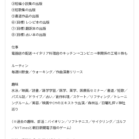
③短編小説集の出版

④短歌集の出版

⑤書道作品の出版

⑥（目標）レシピ本の出版

⑦（目標）翻訳本の出版

⑧（目標）占い本の出版

仕事

電器店の配送→イタリア料理店のキッチン→コンビニ→車関係の工場※株も

ルーティン

毎週㈫断食／ウォーキング／作曲演奏リリース

趣味

水泳／映画／読書／語学学習／医学、薬学、医療系セミナー／書道／短歌／
パズル誌／ドライブ／占い／創作料理／スケート／リフティング／トレーニ
ングルーム／美容／映画やCMのエキストラ出演／森林浴／日曜礼拝∨神社
巡り

（※過去の趣味、部活：バイオリン／ソフトテニス／サイクリング／ゴルフ
／NYTimesと朝日新聞電子版のゲーム）
