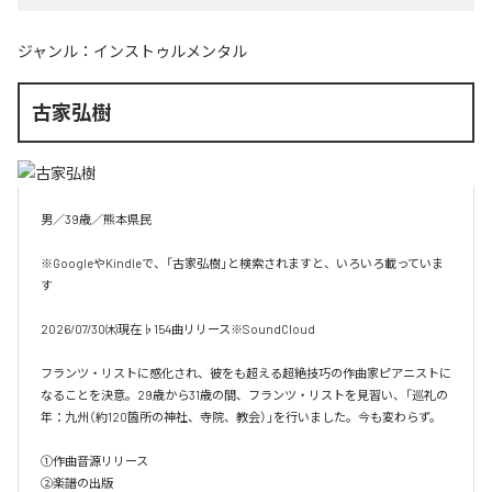
ジャンル：
インストゥルメンタル
古家弘樹
男／39歳／熊本県民

※GoogleやKindleで、「古家弘樹」と検索されますと、いろいろ載っていま
す

2026/07/30㈭現在♭154曲リリース※SoundCloud

フランツ・リストに感化され、彼をも超える超絶技巧の作曲家ピアニストに
なることを決意。29歳から31歳の間、フランツ・リストを見習い、「巡礼の
年：九州（約120箇所の神社、寺院、教会）」を行いました。今も変わらず。

①作曲音源リリース

②楽譜の出版
