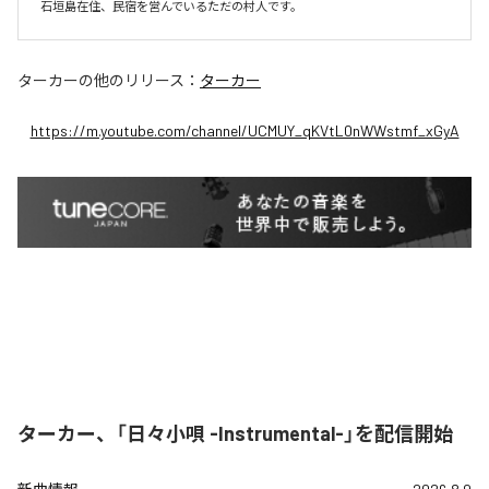
石垣島在住、民宿を営んでいるただの村人です。
ターカー
の他のリリース：
ターカー
https://m.youtube.com/channel/UCMUY_qKVtL0nWWstmf_xGyA
ターカー、「日々小唄 -Instrumental-」を配信開始