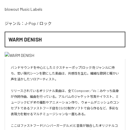
blowout Music Labels
ジャンル：
J-Pop
/
ロック
WARM DENISH
バンドサウンドを中心としたミクスチャーポップ(ロック)をジャンルに持
ち、若い現代シーンを歌にした楽曲は、共感性を生む。繊細な歌詞と暖かい
声を活かしたソロアーティスト。

リリースされているオリジナル楽曲は、全てComposer／Vo：みやっち自身
が作詞作曲、編曲を行っている。アルバムのジャケット写真やイラスト、ミ
ュージックビデオの撮影やアニメーション作り、ウォームデニッシュのコン
セプトであるファストフード店をCG/3D制作ソフトで自ら作るなど、多彩な
表現力を魅せるマルチミュージシャンな一面もある。

ここはファストフード(ハンバーガーグルメ)と音楽が融合したオリジナルコ