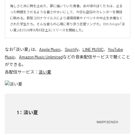
悔しさと共に時を止めた、夢に描いていた青春。あの頃のぼくたちは、止ま
った時間をうだるような暑さのせいにして、今日も空白のカレンダーを横目
に眺める。新型コロナウイルスにより遠隔授業やイベントの中止を余儀なく
された学生たち。そんな彼らの心境に寄り添う恋愛ソングだ。13th Single「淡
い夏」は2026年8月8日(土)にリリースを開始した。
なお「
淡い夏
」は、
Apple Music
、
Spotify
、
LINE MUSIC
、
YouTube
Music
、
Amazon Music Unlimited
などの音楽配信サービスで聴くこと
ができる。
各配信サービス：
淡い夏
1
：
淡い夏
WARM DENISH