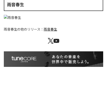
雨音春生
雨音春生
の他のリリース：
雨音春生