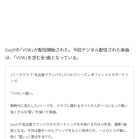
Qaijffの「VOW」が配信開始された。今回デジタル配信された楽曲
は、「VOW」を含む全1曲となっている。
Jリーグクラブ「名古屋グランパス」2026-27シーズン オフィシャルサポートソ
ング。

「VOW」＝誓い。

新時代に突入したJリーグを、クラブに関わるすべての人が一つになって戦い
抜く――そんな"誓い"を描いた楽曲。

Qaijffが名古屋グランパスのサポートソングを手掛けるのは10年目、通算11曲
目となる。今作は選手へのヒアリングをもとに制作され、一人ひとりが胸に
抱く「誓い」に焦点を当てた。
