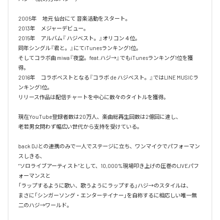
2005年　地元 仙台にて 音楽活動をスタート。

2013年　メジャーデビュー。

2015年　アルバム『 ハジベスト。』オリコン４位。

同年シングル『君と。』にてiTunesランキング1位。

そしてコラボ曲 miwa『夜空。feat.ハジ→』でもiTunesランキング1位を獲
得。

2016年　コラボベストとなる『コラボ de ハジベスト。』ではLINE MUSICラ
ンキング1位。

リリース作品は配信チャートを中心に数々のタイトルを獲得。

現在YouTube登録者数は20万人、楽曲総再生回数は2億回に達し、

老若男女問わず幅広い世代から支持を受けている。 

back DJとの連携のみで一人でステージに立ち、ワンマイクでパフォーマン
スしきる、

“ソロライブアーティスト”として、10,000%現場叩き上げの圧巻のLIVEパフ
ォーマンスと

「ラップするように歌い、歌うようにラップする」ハジ→のスタイルは、

まさに「シンガーソング・エンターテイナー」を自称するに相応しい唯一無
二のハジ→ワールド。
