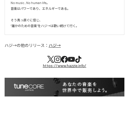
No music , No human life。

音楽はパワーであり、エネルギーである。

そう真っ直ぐに信じ、

ハジ→
の他のリリース：
ハジ→
https://www.hazzie.info/