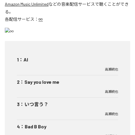
Amazon Music Unlimited
などの音楽配信サービスで聴くことができ
る。
各配信サービス：
∞
1
：
AI
高瀬統也
2
：
Say you love me
高瀬統也
3
：
いつ言う？
高瀬統也
4
：
Bad B Boy