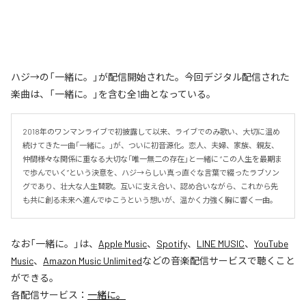
ハジ→の「一緒に。」が配信開始された。今回デジタル配信された
楽曲は、「一緒に。」を含む全1曲となっている。
2018年のワンマンライブで初披露して以来、ライブでのみ歌い、大切に温め
続けてきた一曲「一緒に。」が、ついに初音源化。恋人、夫婦、家族、親友、
仲間――様々な関係に重なる大切な「唯一無二の存在」と一緒に “この人生を最期ま
で歩んでいく”という決意を、ハジ→らしい真っ直ぐな言葉で綴ったラブソン
グであり、壮大な人生賛歌。互いに支え合い、認め合いながら、これから先
も共に創る未来へ進んでゆこうという想いが、温かく力強く胸に響く一曲。
なお「
一緒に。
」は、
Apple Music
、
Spotify
、
LINE MUSIC
、
YouTube
Music
、
Amazon Music Unlimited
などの音楽配信サービスで聴くこと
ができる。
各配信サービス：
一緒に。