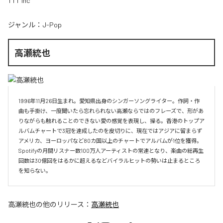
TTT inc
ジャンル：
J-Pop
高瀬統也
1996年11月26日生まれ。愛知県出身のシンガーソングライター。作詞・作
曲も手掛け、一度聞いたら忘れられない高瀬ならではのフレーズで、形があ
りながらも触れることのできない愛の感覚を表現し、操る。香港のトップア
ルバムチャートで3冠を達成したのを皮切りに、現在ではアジアに留まらず
アメリカ、ヨーロッパなど80カ国以上のチャートでアルバムが1位を獲得。
Spotifyの月間リスナー数100万人アーティストの常連となり、楽曲の総再生
回数は30億回をはるかに超えるなどバイラルヒットの勢いは止まるところ
を知らない。
高瀬統也
の他のリリース：
高瀬統也