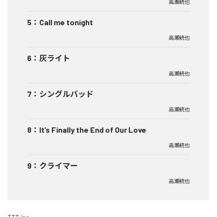
高瀬統也
5
：
Call me tonight
高瀬統也
6
：
灰ライト
高瀬統也
7
：
シングルバッド
高瀬統也
8
：
It’s Finally the End of Our Love
高瀬統也
9
：
クライマー
高瀬統也