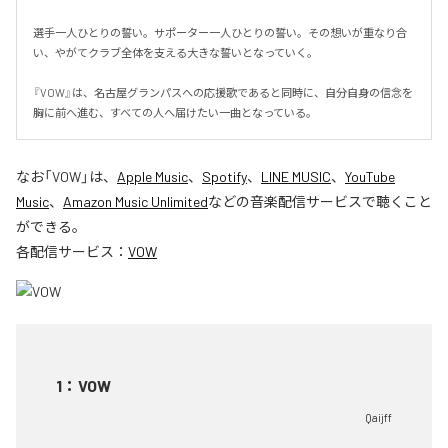
選手一人ひとりの誓い。サポーター一人ひとりの誓い。その想いが重なり合
い、やがてクラブ全体を支える大きな誓いとなっていく。

『VOW』は、名古屋グランパスへの応援歌であると同時に、自分自身の信念を
胸に前へ進む、すべての人へ届けたい一曲となっている。
なお「
VOW
」は、
Apple Music
、
Spotify
、
LINE MUSIC
、
YouTube
Music
、
Amazon Music Unlimited
などの音楽配信サービスで聴くこと
ができる。
各配信サービス：
VOW
1
：
VOW
Qaijff