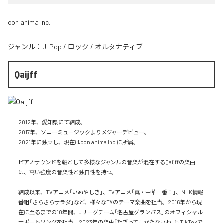
con anima inc.
ジャンル：
J-Pop
/
ロック
/
オルタナティブ
Qaijff
2012年、愛知県にて結成。

2017年、ソニーミュージックよりメジャーデビュー。

2021年に独立し、現在はcon anima Inc.に所属。

ピアノサウンドを軸として多様なジャンルの音楽が混在するQaijffの楽曲
は、高い強度の音楽性と独自性を持つ。

結成以来、TVアニメ「いぬやしき」、TVアニメ「真・中華一番！」、NHK情報
番組「さらさらサラダ」など、様々なTVのテーマ楽曲を担当。2016年から現
在に至るまでの10年間、Jリーグチーム「名古屋グランパス」のオフィシャル
サポートソングを担当。2023年の楽曲「たぎってしかたないわ」はTikTokで