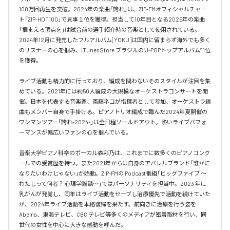
100万回再生を突破。2024年の楽曲「誇れ」は、ZIP-FMオフィシャルチャー
ト「ZIP-HOT100」で見事１位を獲得。担当して10年目となる2025年の楽曲
「掴まえろ頂点を」は試合前の選手紹介時の音楽として使用されている。

2024年12月に発売したフルアルバム[YOKU]は国内に留まらず海外でも多く
のリスナーの心を掴み、iTunes Store ブラジルの”J-POPトップアルバム” 1位
を獲得。

ライブ活動も精力的に行っており、編成を問わないそのスタイルが注目を集
めている。2021年には約50人編成の大規模なオーケストラコンサートを開
催。日本を代表する音楽家、斎藤ネコが指揮者として参加、オーケストラ編
曲もメンバー自身で手掛ける。ピアノトリオ編成で臨んだ2024年夏開催の
ワンマンツアー「誇れ-2024-」は全日程ソールドアウト。熱いライブパフォ
ーマンスが幅広いファンの心を掴んでいる。

音楽大学ピアノ科卒のボーカル森彩乃は、これまでに数多くのピアノコンク
ールでの受賞歴を持つ。また2021年からは自身のアパレルブランド「誰かに
なりたいわけじゃない」が始動。ZIP-FMの Podcast番組「ビッグファイブ 〜
わたしって何者？ 心理学雑談〜」ではパーソナリティを担当中。2023 年に
乳がんが発覚し、同年はライブ活動をセーブし治療優先で活動を続けていた
が、2024年ライブ活動を本格復帰を果たす。前向きに治療を行う姿を
Abema、東海テレビ、CBC テレビ等多くのメディアが密着取材を行い、同
世代の女性を中心に大きな感動を呼んだ。
