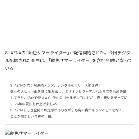
SHAZNAの「飴色サマーライダー」が配信開始された。今回デジタ
ル配信された楽曲は、「飴色サマーライダー」を含む全1曲となって
いる。
SHAZNAが六ヶ月連続デジタルシングルをリリース第２弾！！

数々の大ヒット曲を世に生み出し、ミリオンセラーアルバムまでをも産み出
してきた、IZAM作詞 & A.O.I作曲のゴールデンコンビが、夏・憂いをテーマに
2026年の夏曲を仕上げました。

SHAZNAらしさ全開で疾走感がありながらも胸の奥がキュンとして切なく、
どこか懐かしい青春の一曲。