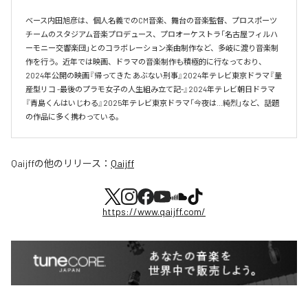
ベース内田旭彦は、個人名義でのCM音楽、舞台の音楽監督、プロスポーツ
チームのスタジアム音楽プロデュース、プロオーケストラ「名古屋フィルハ
ーモニー交響楽団」とのコラボレーション楽曲制作など、多岐に渡り音楽制
作を行う。近年では映画、ドラマの音楽制作も積極的に行なっており、
2024年公開の映画『帰ってきた あぶない刑事』2024年テレビ東京ドラマ『量
産型リコ -最後のプラモ女子の人生組み立て記-』2024年テレビ朝日ドラマ
『青島くんはいじわる』2025年テレビ東京ドラマ「今夜は…純烈」など、話題
の作品に多く携わっている。
Qaijff
の他のリリース：
Qaijff
https://www.qaijff.com/