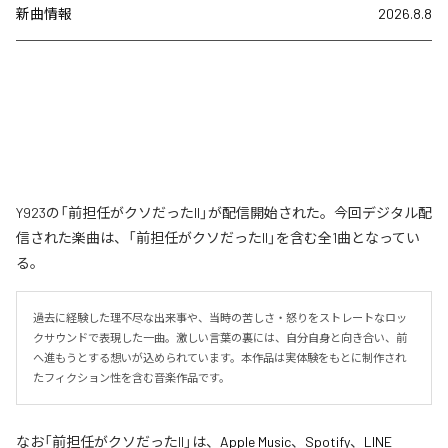
新曲情報
2026.8.8
Y923の「前担任がクソだったII」が配信開始された。今回デジタル配
信された楽曲は、「前担任がクソだったII」を含む全1曲となってい
る。
過去に経験した理不尽な出来事や、当時の苦しさ・怒りをストレートなロッ
クサウンドで表現した一曲。激しい言葉の裏には、自分自身と向き合い、前
へ進もうとする想いが込められています。本作品は実体験をもとに制作され
たフィクション性を含む音楽作品です。
なお「
前担任がクソだったII
」は、
Apple Music
、
Spotify
、
LINE