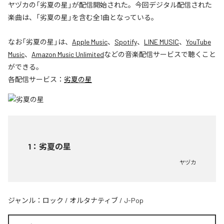
ヤヅカの「劣夏の星」が配信開始された。今回デジタル配信された
楽曲は、「劣夏の星」を含む全1曲となっている。
なお「
劣夏の星
」は、
Apple Music
、
Spotify
、
LINE MUSIC
、
YouTube
Music
、
Amazon Music Unlimited
などの音楽配信サービスで聴くこと
ができる。
各配信サービス：
劣夏の星
1
：
劣夏の星
ヤヅカ
ジャンル：
ロック
/
オルタナティブ
/
J-Pop