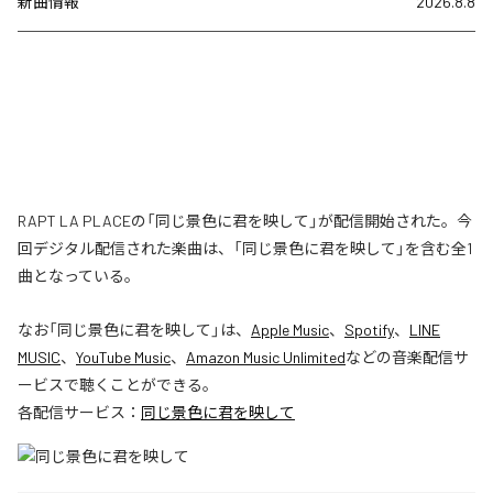
新曲情報
2026.8.8
RAPT LA PLACEの「同じ景色に君を映して」が配信開始された。今
回デジタル配信された楽曲は、「同じ景色に君を映して」を含む全1
曲となっている。
なお「
同じ景色に君を映して
」は、
Apple Music
、
Spotify
、
LINE
MUSIC
、
YouTube Music
、
Amazon Music Unlimited
などの音楽配信サ
ービスで聴くことができる。
各配信サービス：
同じ景色に君を映して