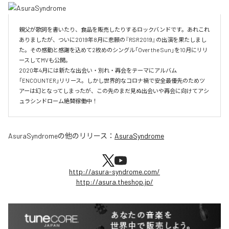
親父が歌詞を書いたり、食品を販売したりするロックバンドです。あれこれ
ありましたが、ついに2019年8月に悲願の『RSR2019』の出演を果たしまし
た。その感動と感謝を込めて2枚めのシングル「Over the Sun」を10月にリリ
ースしてMVも公開。

2020年4月には新たな出会い・別れ・再会をテーマにアルバム
「ENCOUNTER」リリース。しかし世界的なコロナ禍で安全最優先のためツ
アーは幻となってしまったが、この先のまだ見ぬ出会いや再会に向けてアシ
ュラシンドローム絶賛稼働中！
AsuraSyndrome
の他のリリース：
AsuraSyndrome
http://asura-syndrome.com/
http://asura.theshop.jp/