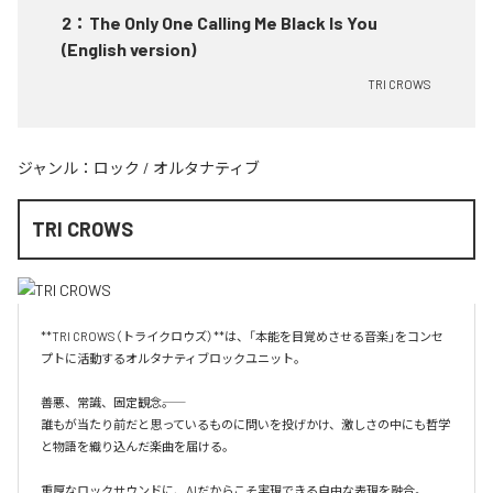
2
：
The Only One Calling Me Black Is You
(English version)
TRI CROWS
ジャンル：
ロック
/
オルタナティブ
TRI CROWS
**TRI CROWS（トライクロウズ）**は、「本能を目覚めさせる音楽」をコンセ
プトに活動するオルタナティブロックユニット。

善悪、常識、固定観念――。

誰もが当たり前だと思っているものに問いを投げかけ、激しさの中にも哲学
と物語を織り込んだ楽曲を届ける。

重厚なロックサウンドに、AIだからこそ実現できる自由な表現を融合。
