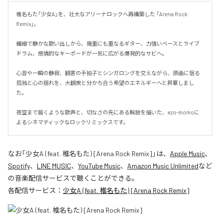
椎名もた「少女A」を、壮大なアリーナロックへ再構築した 「Arena Rock 
Remix」。

繊細で静かな歌い出しから、幾重にも重なるギター、力強いベースとライブ
ドラム、感情的なキーボードが一気に広がる爆発的なサビへ。

心音や一瞬の静寂、観客の手拍子とシンガロングを交えながら、原曲に宿る
孤独と心の揺れを、大観衆と分かち合う希望のエネルギーへと昇華しまし
た。

夜空まで届くような歌声と、切なさの先にある解放を描いた、ezo-momoに
よるシネマティックなロックリミックスです。
なお「
少女A (feat. 椎名もた) [Arena Rock Remix]
」は、
Apple Music
、
Spotify
、
LINE MUSIC
、
YouTube Music
、
Amazon Music Unlimited
など
の音楽配信サービスで聴くことができる。
各配信サービス：
少女A (feat. 椎名もた) [Arena Rock Remix]