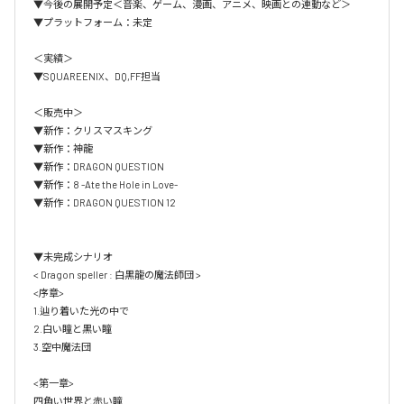
▼今後の展開予定＜音楽、ゲーム、漫画、アニメ、映画との連動など＞

▼プラットフォーム：未定

＜実績＞

▼SQUAREENIX、DQ,FF担当

＜販売中＞

▼新作：クリスマスキング

▼新作：神龍

▼新作：DRAGON QUESTION

▼新作：8 -Ate the Hole in Love-

▼新作：DRAGON QUESTION 12

▼未完成シナリオ

< Dragon speller : 白黒龍の魔法師団 >

<序章>

1.辿り着いた光の中で

2.白い瞳と黒い瞳

3.空中魔法団

<第一章>

四角い世界と赤い瞳
