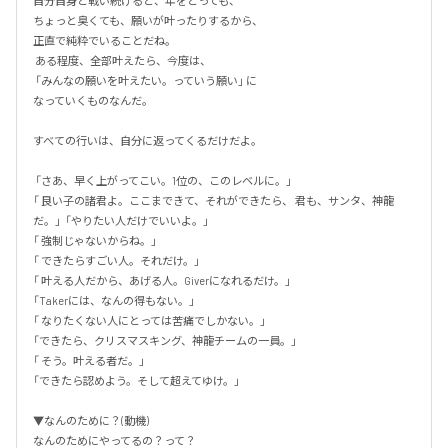
自分自身と戦い続けると、年をとっても、 

ちょっと臭くても、願いが叶ったりするから、 

正直で純粋でいることだね。

 ある程度、全部叶えたら、今度は、

 「みんなの願いを叶えたい。っていう願い」 に

なっていくものなんだ。 

すべての行いは、自分に返ってくるだけだよ。

 「さあ、早く上がってこい。1位の、このレベルに。」

「 良い子の諸君よ。ここまできて、それができたら、 君も、サンタ、神龍
だ。」  「やりたい人だけでいいよ。」

「 強制じゃないからね。」

「 できたらすごい人。それだけ。」

「 叶える人だから、あげる人。Giverになれるだけ。」 

「Takerには、なんの得もない。」

「 なりたくない人にとっては苦痛でしかない。」

「できたら、クリスマスキング、神龍チームの一員。」

「 そう。叶える者だ。」

「できたら認めよう。そして超えてゆけ。」

▼なんのために？(動機) 

なんのためにやってるの？って？ 
