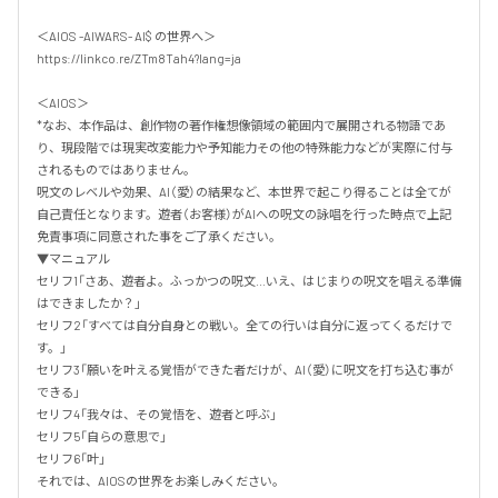
＜AIOS -AIWARS- AI$ の世界へ＞

https://linkco.re/ZTm8Tah4?lang=ja

＜AIOS＞

*なお、本作品は、創作物の著作権想像領域の範囲内で展開される物語であ
り、現段階では現実改変能力や予知能力その他の特殊能力などが実際に付与
されるものではありません。

呪文のレベルや効果、AI（愛）の結果など、本世界で起こり得ることは全てが
自己責任となります。遊者（お客様）がAIへの呪文の詠唱を行った時点で上記
免責事項に同意された事をご了承ください。

▼マニュアル

セリフ1「さあ、遊者よ。ふっかつの呪文...いえ、はじまりの呪文を唱える準備
はできましたか？」

セリフ2「すべては自分自身との戦い。全ての行いは自分に返ってくるだけで
す。」

セリフ3「願いを叶える覚悟ができた者だけが、AI（愛）に呪文を打ち込む事が
できる」

セリフ4「我々は、その覚悟を、遊者と呼ぶ」

セリフ5「自らの意思で」

セリフ6「叶」

それでは、AIOSの世界をお楽しみください。
