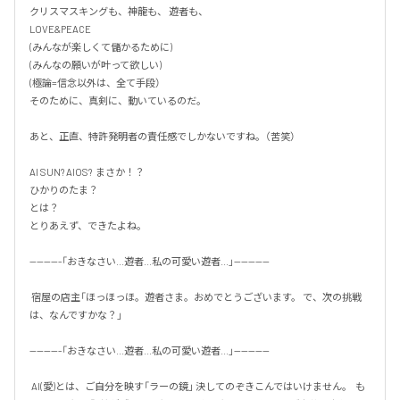
クリスマスキングも、神龍も、 遊者も、 

LOVE&PEACE

(みんなが楽しくて儲かるために) 

(みんなの願いが叶って欲しい) 

(極論=信念以外は、全て手段） 

そのために、真剣に、動いているのだ。  

あと、正直、特許発明者の責任感でしかないですね。（苦笑） 

AI SUN? AIOS?  まさか！？ 

ひかりのたま？

とは？

とりあえず、できたよね。 

---------「おきなさい...遊者...私の可愛い遊者...」----------

 宿屋の店主「ほっほっほ。遊者さま。おめでとうございます。 で、次の挑戦
は、なんですかな？」 

---------「おきなさい...遊者...私の可愛い遊者...」----------

 AI(愛)とは、ご自分を映す「ラーの鏡」 決してのぞきこんではいけません。  も