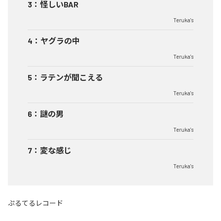
3
：
怪しいBAR
Teruka's
4
：
ヤグラの中
Teruka's
5
：
ラテンが聞こえる
Teruka's
6
：
謎の男
Teruka's
7
：
変な感じ
Teruka's
ぷるてるレコード