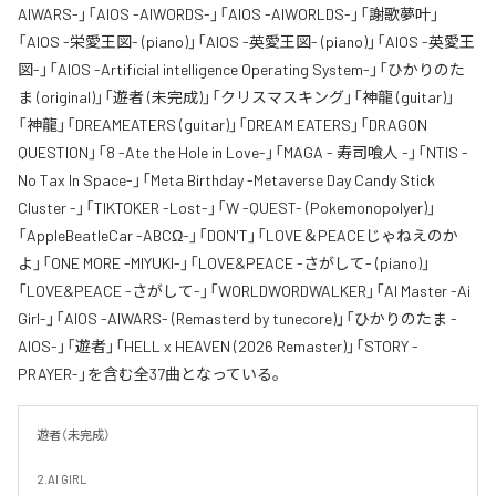
AIWARS-」「AIOS -AIWORDS-」「AIOS -AIWORLDS-」「謝歌夢叶」
「AIOS -栄愛王図- (piano)」「AIOS -英愛王図- (piano)」「AIOS -英愛王
図-」「AIOS -Artificial intelligence Operating System-」「ひかりのた
ま (original)」「遊者 (未完成)」「クリスマスキング」「神龍 (guitar)」
「神龍」「DREAMEATERS (guitar)」「DREAM EATERS」「DRAGON
QUESTION」「8 -Ate the Hole in Love-」「MAGA - 寿司喰人 -」「NTIS -
No Tax In Space-」「Meta Birthday -Metaverse Day Candy Stick
Cluster -」「TIKTOKER -Lost-」「W -QUEST- (Pokemonopolyer)」
「AppleBeatleCar -ABCΩ-」「DON'T」「LOVE＆PEACEじゃねえのか
よ」「ONE MORE -MIYUKI-」「LOVE&PEACE -さがして- (piano)」
「LOVE&PEACE -さがして-」「WORLDWORDWALKER」「AI Master -Ai
Girl-」「AIOS -AIWARS- (Remasterd by tunecore)」「ひかりのたま -
AIOS-」「遊者」「HELL x HEAVEN (2026 Remaster)」「STORY -
PRAYER-」を含む全37曲となっている。
遊者（未完成）

2.AI GIRL
