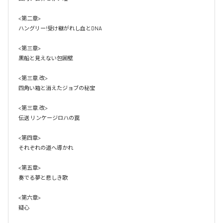
<第二章>

ハングリー!受け継がれし血とDNA

<第三章>

黒船と見えない包囲壁

<第三章.改>

四角い箱と消えたジョブの秘宝

<第三章.改>

伝送 リンケージロハの罠

<第四章>

それぞれの道へ導かれ

<第五章>

奏でる夢と悲しき歌 

<第六章>

疑心
