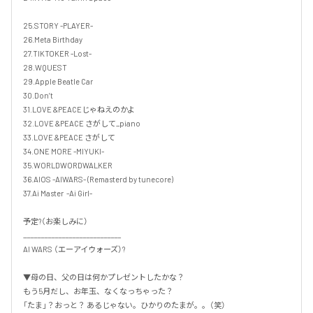
25.STORY -PLAYER-

26.Meta Birthday

27.TIKTOKER -Lost-

28.WQUEST

29.Apple Beatle Car

30.Don’t 

31.LOVE &PEACEじゃねえのかよ

32.LOVE &PEACE さがして_piano

33.LOVE &PEACE さがして

34.ONE MORE -MIYUKI-

35.WORLDWORDWALKER

36.AIOS -AIWARS- (Remasterd by tunecore)

37.Ai Master  -Ai Girl-

予定?（お楽しみに）

____________________________

AI WARS （エーアイウォーズ）?  

▼母の日、父の日は何かプレゼントしたかな？ 

もう5月だし、お年玉、なくなっちゃった？ 

「たま」？おっと？ あるじゃない。ひかりのたまが。。（笑） 
