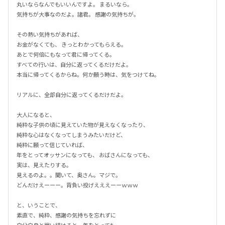
丸いならなんでもいいんですよ。 まるいなら。  

気持ちが大事なのだよ。諸君。 感謝の気持ちが。 

その熱い気持ちがあれば、

お金がなくても、 きっとわかってもらえる。

あとで何倍にもなって君に帰ってくる。 

すべての行いは、自分に返ってくるだけだよ。 

本当に帰ってくるからね。何か願う時は、気をつけてね。 

リアルに、全部自分に返ってくるだけだよ。  

大人になると、 

純粋な子供の頃に見えていた物が見えなくなったり、 

純粋な心はなくなってしまうみたいだけど、 

純粋に願って信じていれば、

年をとってオッサンになっても、 おばさんになっても、

実は、見えたりする。 

見えるのよ。。聞いて、奥さん。マジで。 

どんだけえーーー。背負い投げえええーーｗｗｗ  

と、いうことで、 

素直で、純粋、感謝の気持ちを忘れずに 
