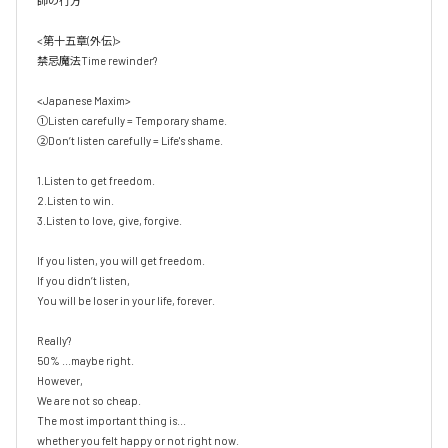
師の行方 

<第十五章(外伝)>

禁忌魔法Time rewinder?

<Japanese Maxim>

①Listen carefully = Temporary shame. 

②Don’t listen carefully = Life's shame.

1.Listen to get freedom.

2.Listen to win.

3.Listen to love, give, forgive.

If you listen, you will get freedom.

If you didn’t listen, 

You will be loser in your life, forever.

Really?

50% ...maybe right.

However, 

We are not so cheap.

The most important thing is...

whether you felt happy or not right now.
