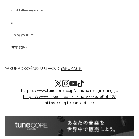
Just follow my voice

and

Enjoy your life!

▼第2部へ
YASUMACS
の他のリリース：
YASUMACS
https://www.tunecore.co.jp/artists/reregri?lang=ja
https://www.linkedin.com/in/mack-k-bab6bb32/
https://glg.it/contact-us/