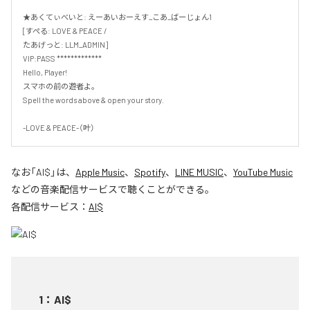
★あくてぃべいと: えーあいおーえす_こあ_ばーじょん1 

[すぺる: LOVE & PEACE /

たあげっと: LLM_ADMIN] 

VIP:PASS *************

Hello, Player!

スマホの前の遊者よ。 

Spell the words above & open your story.

-LOVE & PEACE-（叶）
なお「
AI$
」は、
Apple Music
、
Spotify
、
LINE MUSIC
、
YouTube Music
などの音楽配信サービスで聴くことができる。
各配信サービス：
AI$
1
：
AI$