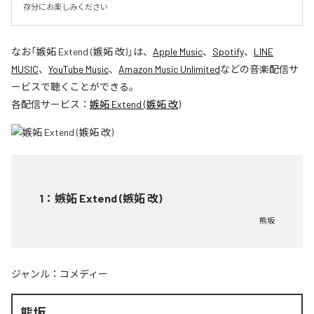
存分にお楽しみください
なお「
嫉妬 Extend (嫉妬 改)
」は、
Apple Music
、
Spotify
、
LINE
MUSIC
、
YouTube Music
、
Amazon Music Unlimited
などの音楽配信サ
ービスで聴くことができる。
各配信サービス：
嫉妬 Extend (嫉妬 改)
1
：
嫉妬 Extend (嫉妬 改)
熊坂
ジャンル：
コメディー
熊坂