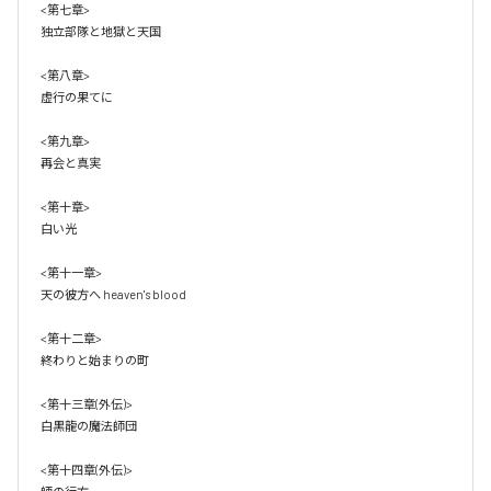
<第七章>

独立部隊と地獄と天国

<第八章>

虚行の果てに

<第九章>

再会と真実

<第十章>

白い光

<第十一章>

天の彼方へ heaven's blood

<第十二章>

終わりと始まりの町

<第十三章(外伝)>

白黒龍の魔法師団

<第十四章(外伝)>
