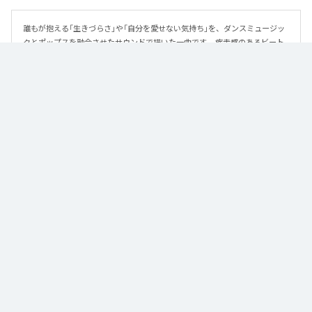
誰もが抱える「生きづらさ」や「自分を愛せない気持ち」を、ダンスミュージッ
クとポップスを融合させたサウンドで描いた一曲です。 疾走感のあるビート
と繊細な歌詞が交差し、苦しさの中にも小さな希望を見つけ出していく。 「味
方だよ」というメッセージが、心にそっと寄り添う作品です。
なお「
89
」は、
Apple Music
、
Spotify
、
LINE MUSIC
、
YouTube Music
、
Amazon Music Unlimited
などの音楽配信サービスで聴くことができ
る。
各配信サービス：
89
1
：
89
泡く、脆く。
2
：
89 (Instrumental)