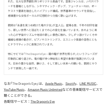
れた、壮大な世界観を持つオリジナル楽曲です。音楽ジャンルは、J-POPバラ
ードを基軸としながら、シネマティック・ポップ、フューチャーR&B、オー
ケストラ要素を融合したハイブリッド構成。世界基準のサウンドを目指し、
感情豊かな女性ボーカルが幻想的かつ力強く歌い上げます。

歌詞は「永遠を見つめ続けた竜の少女」が主人公。星降る夜、千年の封印を破
り、新しい世界へと羽ばたくまでの心の変化を描いています。氷のように凍
った心が宇宙のリズムや地球の新しい景色に触れ、少しずつ溶けていく――その
繊細な感情の動きが、ピアノやストリングス、エスニック楽器の音色ととも
にドラマティックに表現されています。

特にサビでは「The Dragon’s Eye — 龍の瞳が 世界を照らす」というフレーズが
印象的に繰り返され、竜の瞳が持つ神秘性と希望の象徴が強調されていま
す。日本の豊かな自然、静けさ、そして新しい未来への願いを、歌詞とサウ
ンドで表現した一曲です。
なお「
The Dragon’s Eye
」は、
Apple Music
、
Spotify
、
LINE MUSIC
、
YouTube Music
、
Amazon Music Unlimited
などの音楽配信サービスで
聴くことができる。
各配信サービス：
The Dragon’s Eye