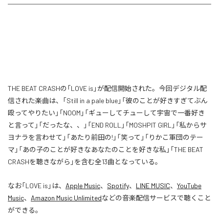
THE BEAT CRASHの「LOVE is」が配信開始された。今回デジタル配
信された楽曲は、「Still in a pale blue」「彼のことが好きすぎてぶん
殴ってやりたい」「NOOM」「ギューしてチューして宇宙で一番好き
と言って」「だったな、、」「END ROLL」「MOSHPIT GIRL」「私からサ
ヨナラを言わせて」「あたり前田の!」「笑って」「りかこ軍団のテー
マ」「あの子のことが好きなあなたのことを好きな私」「THE BEAT
CRASHを聴きながら」を含む全13曲となっている。
なお「
LOVE is
」は、
Apple Music
、
Spotify
、
LINE MUSIC
、
YouTube
Music
、
Amazon Music Unlimited
などの音楽配信サービスで聴くこと
ができる。