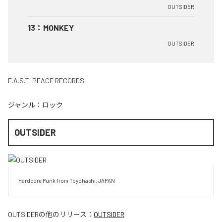
OUTSIDER
13
：
MONKEY
OUTSIDER
E.A.S.T. PEACE RECORDS
ジャンル：
ロック
OUTSIDER
Hardcore Punk from Toyohashi, JAPAN
OUTSIDER
の他のリリース：
OUTSIDER