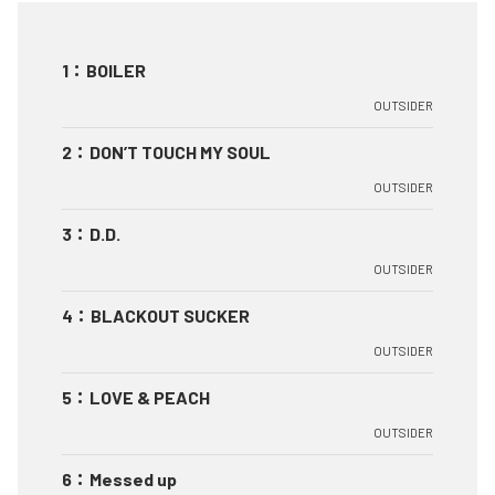
1
：
BOILER
OUTSIDER
2
：
DON’T TOUCH MY SOUL
OUTSIDER
3
：
D.D.
OUTSIDER
4
：
BLACKOUT SUCKER
OUTSIDER
5
：
LOVE & PEACH
OUTSIDER
6
：
Messed up