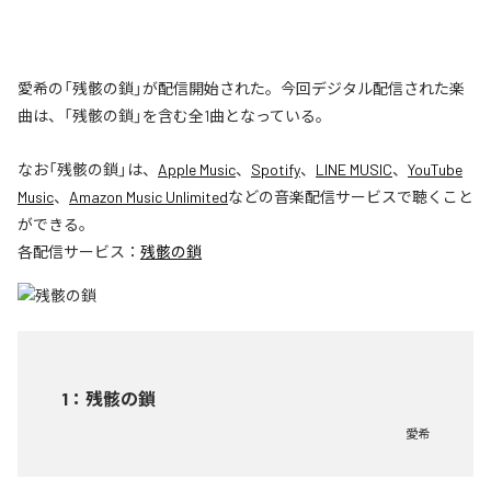
愛希の「残骸の鎖」が配信開始された。今回デジタル配信された楽
曲は、「残骸の鎖」を含む全1曲となっている。
なお「
残骸の鎖
」は、
Apple Music
、
Spotify
、
LINE MUSIC
、
YouTube
Music
、
Amazon Music Unlimited
などの音楽配信サービスで聴くこと
ができる。
各配信サービス：
残骸の鎖
1
：
残骸の鎖
愛希