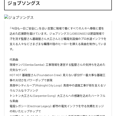
ジョブソングス
『今日も一日ご安全に』を合い言葉に現場で働くすべての人々へ尊敬と愛を
込めた応援歌を届けています。ジョブソングス（JOBSONGS）は建設現場で
汗を流す監督さん基礎屋さん大工さんとび職電気設備のプロ水道インフラを
支える人々などさまざまな職種の陰のヒーローを讃える楽曲を制作していま
す。

代表曲  

現場サンバ (Genba Samba): 工事現場を運営する監督さんの気持ちを込めた
元気なサンバ  

HOT HOT 基礎屋さん (Foundation Crew): 見えない部分が一番大事な基礎工
事の大切さをパワーポップで表現  

真夜中シティループ (Midnight City Loop): 真夜中の道路工事が街を支えるソ
ウルフルなラブソング  

トントン大工さん (Carpenter Song): 大工さんへの感謝を込めたハートフル
な楽曲  

電設レガシー (Electrical Legacy): 都市の電気インフラを守る気概をエッジ
の利いたヒップホップで  
