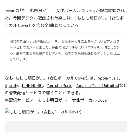
sayuriの「もしも明日が…。 (女性ボーカル Cover)」が配信開始され
た。今回デジタル配信された楽曲は、「もしも明日が…。 (女性ボ
ーカル Cover)」を含む全1曲となっている。
昭和の名曲「もしも明日が…。」を、女性ボーカルによるやさしいピアノバラ
ードとしてカバーしました。原曲の温かく懐かしいメロディを大切にしなが
ら、静かで柔らかな歌声とピアノで、穏やかな余韻を感じるアレンジに仕上
げています。
なお「
もしも明日が…。 (女性ボーカル Cover)
」は、
Apple Music
、
Spotify
、
LINE MUSIC
、
YouTube Music
、
Amazon Music Unlimited
など
の音楽配信サービスで聴くことができる。
各配信サービス：
もしも明日が…。 (女性ボーカル Cover)