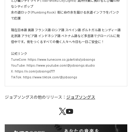
とび職シティライト (Tobi-shoku City Lights): 高所作業に携わるとび職の粋
なシティポップ  

水の道ロック (Plumbing Rock): 街に命の水を届ける水道インフラをパンク
で応援

現在日本語 英語 フランス語 ロシア語 スペイン語 ポルトガル語 ヒンディー語 
北京語 アラビア語 インドネシア語 ベトナム語など多言語でグローバルに発
信中です。街をつくるすべての働く人々へ今日も一日ご安全に！

公式リンク

TuneCore: https://www.tunecore.co.jp/artists/jobsongs

YouTube: https://www.youtube.com/@jobsongs.studio

X: https://x.com/jobsongs777

TikTok: https://www.tiktok.com/@jobsongs
ジョブソングス
の他のリリース：
ジョブソングス