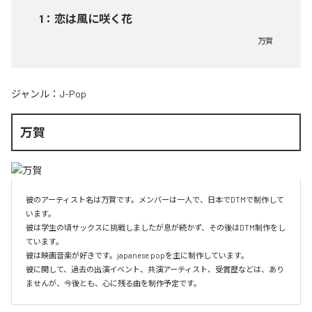
1
：
恋は風に咲く花
万賀
ジャンル：
J-Pop
万賀
彼のアーティスト名は万賀です。メンバーは一人で、日本でDTMで制作して
います。

彼は学生の頃サックスに挑戦しましたが息が続かず、その後はDTM制作をし
ています。

彼は映画音楽が好きです。japanese popを主に制作しています。

彼に関して、過去の出演イベント、共演アーティスト、受賞歴などは、あり
ませんが、今後とも、心に残る曲を制作予定です。