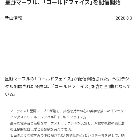
星野マーブル、「コールドフェイス」を配信開始
新曲情報
2026.8.9
星野マーブルの「コールドフェイス」が配信開始された。今回デジ
タル配信された楽曲は、「コールドフェイス」を含む全1曲となって
いる。
アーティスト星野マーブルが贈る、共感を持たぬ心の美学を描いたゴシック・
インダストリアル・シングル「コールド フェイス」。

歪んだ電子音と荘厳なオーケストラサウンドが交錯し、冷徹な視線の奥に潜
む圧倒的な自己愛と支配欲を音楽で表現。

仮面のような微笑みの下に隠された「感情なき心」というテーマを通して、聴