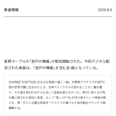
新曲情報
2026.8.9
星野マーブルの「岩戸の舞姫」が配信開始された。今回デジタル配
信された楽曲は、「岩戸の舞姫」を含む全1曲となっている。
日本神話「天岩戸伝説」を壮大な楽曲で描く一曲。太陽神アマテラスが岩戸に
隠れ世界が闇に包まれたとき、女神アメノウズメは恐れることなく舞を踊
り、その姿を笑われながらも決して品格を崩さなかった。愚かに見える行為
の裏に隠された知性と覚悟、そして「笑い」が「光」を呼び戻すという神話の教
えを、琴・尺八と壮麗な弦楽オーケストラが織りなす和洋融合サウンドで再
構築する。