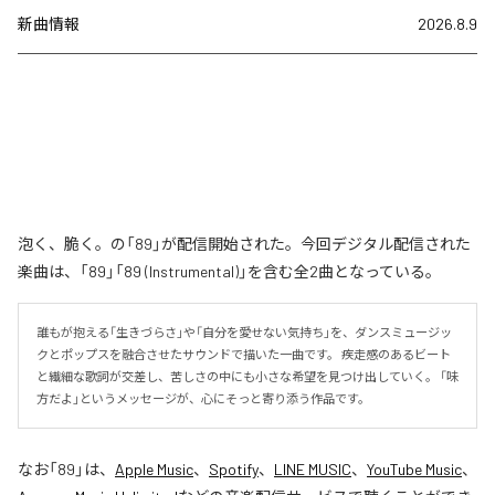
新曲情報
2026.8.9
泡く、脆く。の「89」が配信開始された。今回デジタル配信された
楽曲は、「89」「89 (Instrumental)」を含む全2曲となっている。
誰もが抱える「生きづらさ」や「自分を愛せない気持ち」を、ダンスミュージッ
クとポップスを融合させたサウンドで描いた一曲です。 疾走感のあるビート
と繊細な歌詞が交差し、苦しさの中にも小さな希望を見つけ出していく。 「味
方だよ」というメッセージが、心にそっと寄り添う作品です。
なお「
89
」は、
Apple Music
、
Spotify
、
LINE MUSIC
、
YouTube Music
、