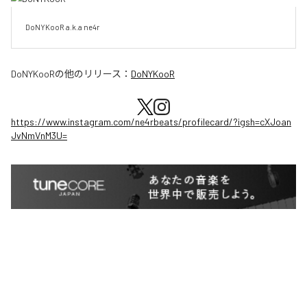
DoNYKooR a.k.a ne4r
DoNYKooR
の他のリリース：
DoNYKooR
https://www.instagram.com/ne4rbeats/profilecard/?igsh=cXJoan
JvNmVnM3U=