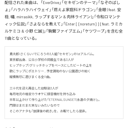
配信された楽曲は、「EverDrive」「セキゼンのテーマ」「なぞのばし
ょ」「ハラハラハイウェイ」「燃えよ家庭科ドラゴン」「金眼 (feat. 安
穏, 嘯, mirrasikk, ラップするマン & 肉林ライアン)」「令和ロマンテ
ィック伝説」「さよならを教えて」「Enter [ [noreturn] ] [feat. ラミカ
ルケミコ & 小野 仁誠]」「駒繋ファイブエム」「ケツワープ」を含む全
11曲となっている。
勇太郎/さくらい/でにろうの3人組「セキゼン」の1stアルバム。

東京都出身、公立小学校の同級生である3人が

ヒップホップ/グリッチホップをベースにしたビートの上を

歌にラップにポエトリー…予定調和のない公園遊びの如く

縦横無尽に遊びまくる全11曲。

三十代を迎え再会した幼馴染3人が

毎月地元の格安カラオケに録音機材を持ち込み

半年以上かけて作り上げた「ETERNAL SUNSET(永遠の夕焼け)」。

門限はまだまだ来ないみたいなので

そこのアナタも「放課後の続き」を、お暇でしたら是非。