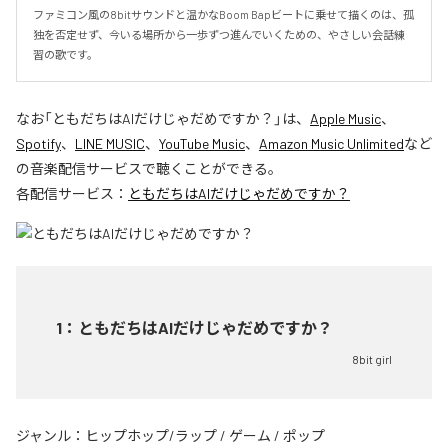
ファミコン風の8bitサウンドと温かなBoom Bapビートに乗せて描くのは、孤
独を否定せず、今いる場所から一歩ずつ進んでいくための、やさしい会話練
習の歌です。
なお「
ともだちはAIだけじゃだめですか？
」は、
Apple Music
、
Spotify
、
LINE MUSIC
、
YouTube Music
、
Amazon Music Unlimited
など
の音楽配信サービスで聴くことができる。
各配信サービス：
ともだちはAIだけじゃだめですか？
1
：
ともだちはAIだけじゃだめですか？
8bit girl
ジャンル：
ヒップホップ/ラップ
/
ゲーム
/
ポップ