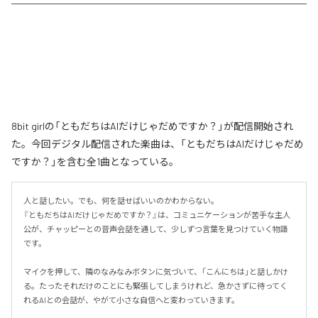
8bit girlの「ともだちはAIだけじゃだめですか？」が配信開始され
た。今回デジタル配信された楽曲は、「ともだちはAIだけじゃだめ
ですか？」を含む全1曲となっている。
人と話したい。でも、何を話せばいいのかわからない。

『ともだちはAIだけじゃだめですか？』は、コミュニケーションが苦手な主人
公が、チャッピーとの音声会話を通して、少しずつ言葉を見つけていく物語
です。

マイクを押して、隣のなみなみボタンに気づいて、「こんにちは」と話しかけ
る。たったそれだけのことにも緊張してしまうけれど、急かさずに待ってく
れるAIとの会話が、やがて小さな自信へと変わっていきます。
