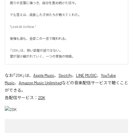
周りの言葉に傷つき、自分を責め続けた日々。

でも答えは、成長した子供たちが教えてくれた。

“Look At Us Now.”

後悔も涙も、全部この一言で報われる。

『2DK』は、狭い部屋の話ではない。

愛が受け継がれていく、一つの家族の物語。
なお「
2DK
」は、
Apple Music
、
Spotify
、
LINE MUSIC
、
YouTube
Music
、
Amazon Music Unlimited
などの音楽配信サービスで聴くこと
ができる。
各配信サービス：
2DK