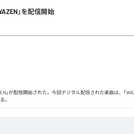
、「WAZEN」を配信開始
「WAZEN」が配信開始された。今回デジタル配信された楽曲は、「WA
いる。
る最新シングル「曲名」は、ダークで緊張感のあるサウンドと力強いグルーヴを軸に制作されたテクノ