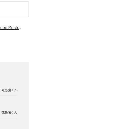
ube Music
、
死愚魔くん
死愚魔くん