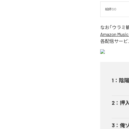
絵師 SO
なお「
ウラミ観
Amazon Music 
各配信サービ
1
：
陰
2
：
押
3
：
俺