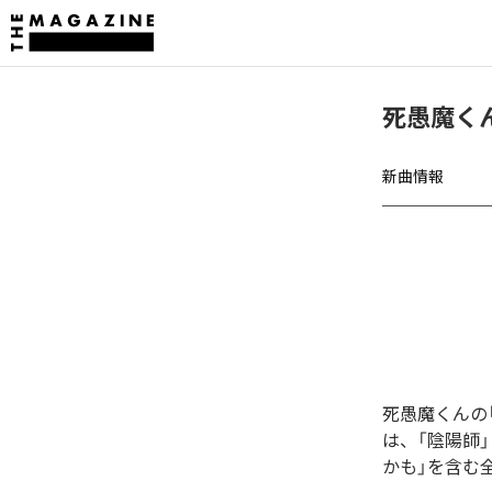
死愚魔くん
新曲情報
死愚魔くんの
は、「陰陽師」
かも」を含む