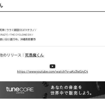
ん
死神 / ウラミ観音DEATHテクノ / 

Y)  / THE CYCLONE SIX /

使い分け進行中。沖縄県那覇市
他のリリース：
死愚魔くん
https://www.youtube.com/watch?v=aKc3leGzyC4