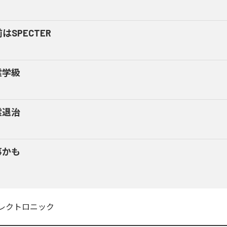
はSPECTER
霊学級
霊退治
事かも
レクトロニック