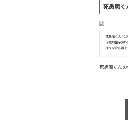
死愚魔く
死愚魔くん / DJ
汚喧烈童子(QP-CRAZ
様々な変名義を
死愚魔くん
の