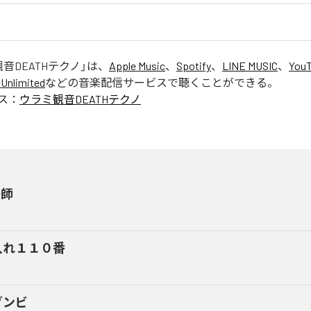
音DEATHテクノ
」は、
Apple Music
、
Spotify
、
LINE MUSIC
、
YouT
Unlimited
などの音楽配信サービスで聴くことができる。
ス：
ウラミ観音DEATHテクノ
陽師
入れ１１０番
ゾンビ