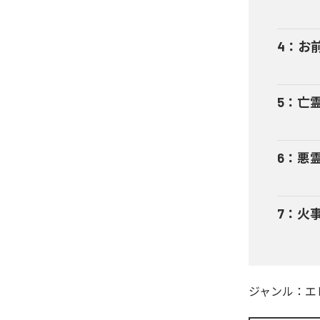
4
：
お前
5
：
亡
6
：
悪
7
：
火
ジャンル：
エ