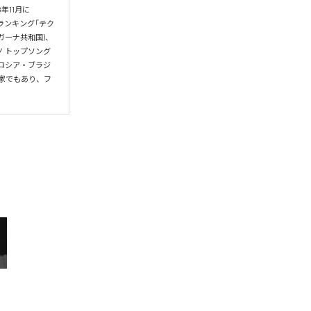
8年11月に
筋ランキング「テク
(ガーナ共和国)、
テクノ トップソング
・ロシア・ブラジ
真家でもあり、フ