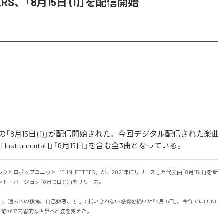
ERS、「8月15日 (1)」を配信開始
RSの「8月15日 (1)」が配信開始された。今回デジタル配信された楽曲
 (1) [Instrumental]」「8月15日」を含む全3曲となっている。
クトロポップユニット〝FUNLETTERS〟が、2021年にリリースした代表曲「8月15日」を
・バージョン「8月15日（1）」をリリース。

、過去への後悔、自己嫌悪、そして拭いきれない感情を描いた「8月15日」。今作ではFUNLE
静かで内省的な世界へと姿を変えた。
