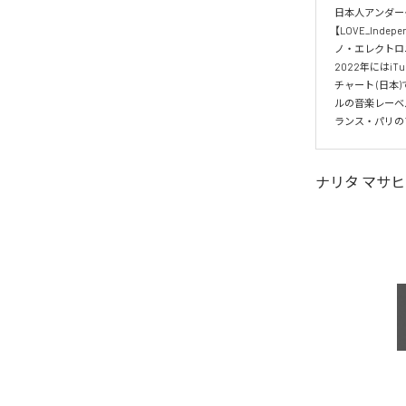
日本人アンダーグラ
【LOVE_In
ノ・エレクトロニ
2022年にはiT
チャート (日
ルの音楽レーベ
ランス・パリの
ナリタ マサ