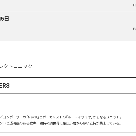
F
15日
F
レクトロニック
ERS
コンポーザーの「New K」とボーカリストの「ルー・イサミヤ」からなるユニット。

ンドと透明感のある歌声、独特の詞世界に幅広い層から厚い支持が集まっている。