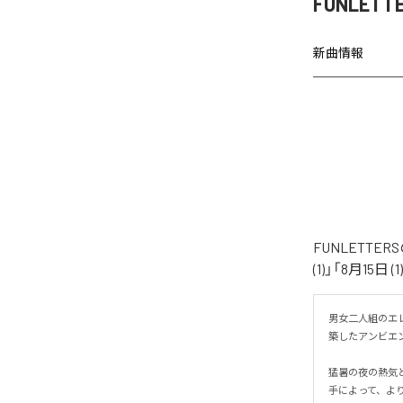
FUNLETT
新曲情報
FUNLETTE
(1)」「8月15日
男女二人組のエレ
築したアンビエント
猛暑の夜の熱気と
手によって、より