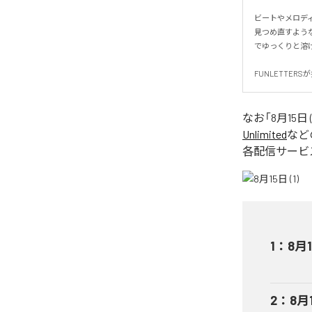
ビートやメロディ
見つめ直すよう
でゆっくりと溶け合
FUNLETTER
なお「
8月15日 (
Unlimited
など
各配信サービ
1
：
8月1
2
：
8月1