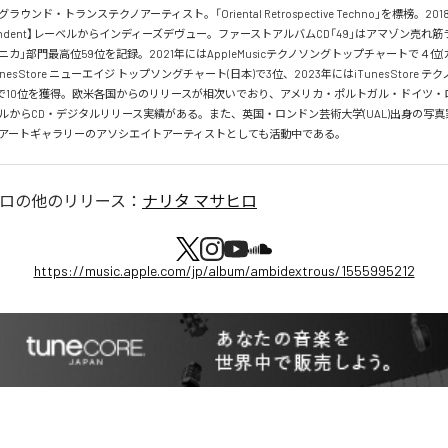
ウンド・トランステクノアーティスト。「Oriental Retrospective Techno」を標榜。201
dependent】レーベルからインディーズデヴュー。ファーストアルバムCD「49」はアマゾン売れ
カ」部門最高位59位を記録。2021年にはAppleMusicテクノソングトップチャートで４位
unes Store ニューエイジ トップソングチャート(日本)で3位、2023年にはiTunes Store 
本)で10位を獲得。欧米各国からのリリースが相次いでおり、アメリカ・ポルトガル・ドイツ
ルからCD・デジタルリリース実績がある。また、英国・ロンドン芸術大学(UAL)出身の写
アートギャラリーのアソシエイトアーティストとしても活動中である。
ヒロ
の他のリリース：
ナリタ マサヒロ
https://music.apple.com/jp/album/ambidextrous/1555995212