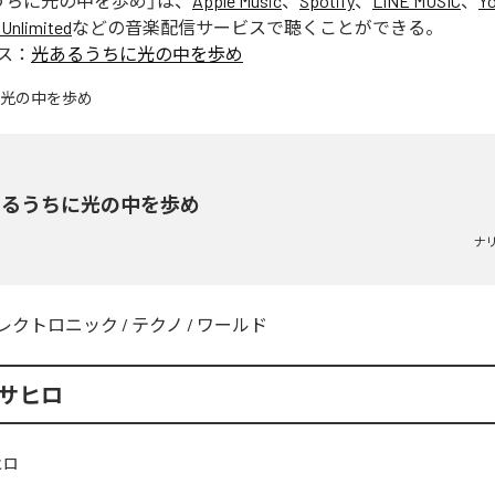
うちに光の中を歩め
」は、
Apple Music
、
Spotify
、
LINE MUSIC
、
Y
Unlimited
などの音楽配信サービスで聴くことができる。
ス：
光あるうちに光の中を歩め
あるうちに光の中を歩め
ナ
レクトロニック
/
テクノ
/
ワールド
マサヒロ