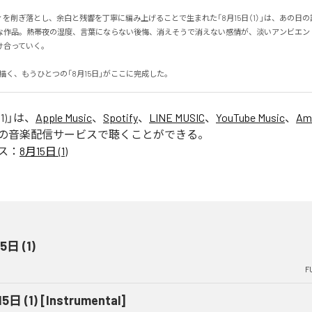
を削ぎ落とし、余白と残響を丁寧に編み上げることで生まれた「8月15日（1）」は、あの日
な作品。熱帯夜の湿度、言葉にならない後悔、消えそうで消えない感情が、淡いアンビエン
っていく。

Sが描く、もうひとつの「8月15日」がここに完成した。
1)
」は、
Apple Music
、
Spotify
、
LINE MUSIC
、
YouTube Music
、
Am
の音楽配信サービスで聴くことができる。
ス：
8月15日 (1)
5日 (1)
F
5日 (1) [Instrumental]