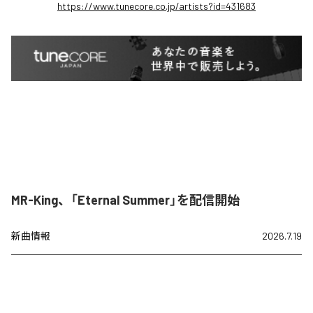
https://www.tunecore.co.jp/artists?id=431683
MR-King、「Eternal Summer」を配信開始
新曲情報
2026.7.19