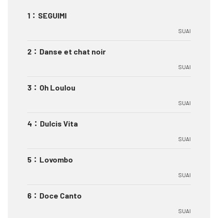
1
：
SEGUIMI
SUAI
2
：
Danse et chat noir
SUAI
3
：
Oh Loulou
SUAI
4
：
Dulcis Vita
SUAI
5
：
Lovombo
SUAI
6
：
Doce Canto
SUAI