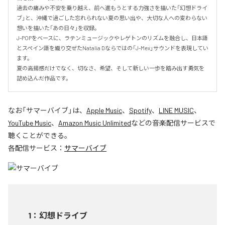
過去の痛みや不安を乗り越え、前へ進もうとする力強さを描いた「幻想ドライ
ブ」と、沖縄で過ごした忘れられない夏の思い出や、大切な人への変わらない
想いを描いた「あの日々」を収録。

J-POPをベースに、ラテンミュージックやレゲトンのリズムを融合し、日本語
とスペイン語を織り交ぜたNatalia Dならではの「J-Mex」サウンドを表現してい
ます。

夏の高揚感だけでなく、切なさ、希望、そして新しい一歩を踏み出す勇気を
詰め込んだ作品です。
なお「
サマーバイブ
」は、
Apple Music
、
Spotify
、
LINE MUSIC
、
YouTube Music
、
Amazon Music Unlimited
などの音楽配信サービスで
聴くことができる。
各配信サービス：
サマーバイブ
1
：
幻想ドライブ