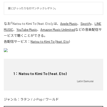
夏にぴっったりなロマンチックレゲトン。
なお「
Natsu to Kimi To (feat. Eto)
」は、
Apple Music
、
Spotify
、
LINE
MUSIC
、
YouTube Music
、
Amazon Music Unlimited
などの音楽配信サ
ービスで聴くことができる。
各配信サービス：
Natsu to Kimi To (feat. Eto)
1
：
Natsu to Kimi To (feat. Eto)
Latin Samurai
ジャンル：
ラテン
/
J-Pop
/
ワールド