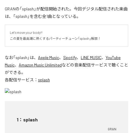
GRANの「splash」が配信開始された。今回デジタル配信された楽曲
は、「splash」を含む全1曲となっている。
Let's move your body!!

この夏を最高潮に熱くするパーティーチューン「splash」解禁！
なお「
splash
」は、
Apple Music
、
Spotify
、
LINE MUSIC
、
YouTube
Music
、
Amazon Music Unlimited
などの音楽配信サービスで聴くこと
ができる。
各配信サービス：
splash
1
：
splash
GRAN