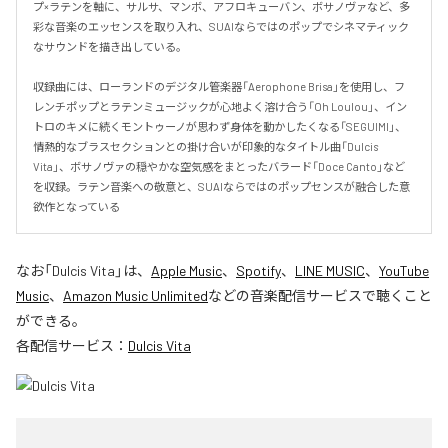
プ×ラテンを軸に、サルサ、マンボ、アフロキューバン、ボサノヴァなど、多
彩な音楽のエッセンスを取り入れ、SUAIならではのポップでシネマティック
なサウンドを描き出している。

収録曲には、ローランドのデジタル管楽器「Aerophone Brisa」を使用し、フ
レンチポップとラテンミュージックが心地よく溶け合う「Oh Loulou」、イン
トロのキメに続くモントゥーノが思わず身体を動かしたくなる「SEGUIMI」、
情熱的なブラスセクションとの掛け合いが印象的なタイトル曲「Dulcis 
Vita」、ボサノヴァの穏やかな空気感をまとったバラード「Doce Canto」など
を収録。ラテン音楽への敬意と、SUAIならではのポップセンスが融合した意
欲作となっている
なお「
Dulcis Vita
」は、
Apple Music
、
Spotify
、
LINE MUSIC
、
YouTube
Music
、
Amazon Music Unlimited
などの音楽配信サービスで聴くこと
ができる。
各配信サービス：
Dulcis Vita