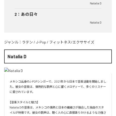
Natalia D
2
：
あの日々
Natalia D
ジャンル：
ラテン
/
J-Pop
/
フィットネス/エクササイズ
Natalia D
メキシコ出身のJ-POPシンガーで、2021年から日本で音楽活動を開始しまし
た。彼女の音楽は、情熱的な歌声と心に響くメロディーで、多くのリスナー
に愛されています。

【音楽スタイルと魅力】

Natalia Dの音楽は、メキシコの情熱と日本の繊細さが融合した独自のスタ
イルが特徴です。彼女の歌声は、聴く人の心に直接語りかけるような力強さ