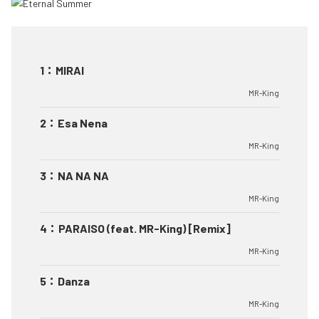
1
：
MIRAI
MR-King
2
：
Esa Nena
MR-King
3
：
NA NA NA
MR-King
4
：
PARAISO (feat. MR-King) [Remix]
MR-King
5
：
Danza
MR-King