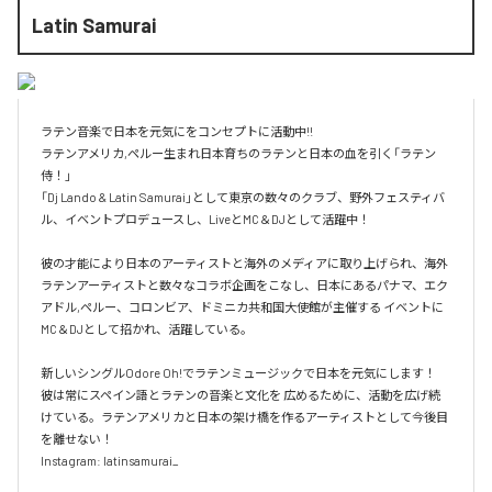
Latin Samurai
ラテン音楽で日本を元気にをコンセプトに活動中!!

ラテンアメリカ,ペルー生まれ日本育ちのラテンと日本の血を引く「ラテン
侍！」

「Dj Lando & Latin Samurai」として東京の数々のクラブ、野外フェスティバ
ル、イベントプロデュースし、LiveとMC＆DJとして活躍中！

彼の才能により日本のアーティストと海外のメディアに取り上げられ、海外
ラテンアーティストと数々なコラボ企画をこなし、日本にあるパナマ、エク
アドル,ペルー、コロンビア、ドミニカ共和国大使館が主催する イベントに
MC＆DJとして招かれ、活躍している。

新しいシングルOdore Oh!でラテンミュージックで日本を元気にします！

彼は常にスペイン語とラテンの音楽と文化を 広めるために、活動を広げ続
けている。ラテンアメリカと日本の架け橋を作るアーティストとして今後目
を離せない！

Instagram: latinsamurai_