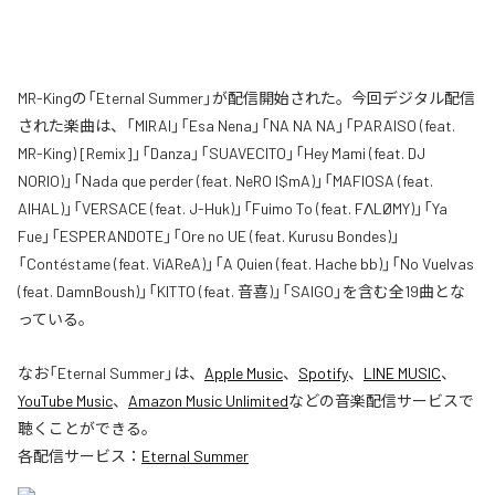
MR-Kingの「Eternal Summer」が配信開始された。今回デジタル配信
された楽曲は、「MIRAI」「Esa Nena」「NA NA NA」「PARAISO (feat.
MR-King) [Remix]」「Danza」「SUAVECITO」「Hey Mami (feat. DJ
NORIO)」「Nada que perder (feat. NeRO I$mA)」「MAFIOSA (feat.
AIHAL)」「VERSACE (feat. J-Huk)」「Fuimo To (feat. FΛLØMY)」「Ya
Fue」「ESPERANDOTE」「Ore no UE (feat. Kurusu Bondes)」
「Contéstame (feat. ViAReA)」「A Quien (feat. Hache bb)」「No Vuelvas
(feat. DamnBoush)」「KITTO (feat. 音喜)」「SAIGO」を含む全19曲とな
っている。
なお「
Eternal Summer
」は、
Apple Music
、
Spotify
、
LINE MUSIC
、
YouTube Music
、
Amazon Music Unlimited
などの音楽配信サービスで
聴くことができる。
各配信サービス：
Eternal Summer