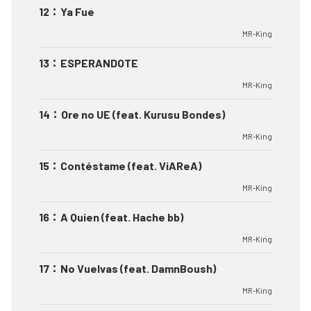
12
：
Ya Fue
MR-King
13
：
ESPERANDOTE
MR-King
14
：
Ore no UE (feat. Kurusu Bondes)
MR-King
15
：
Contéstame (feat. ViAReA)
MR-King
16
：
A Quien (feat. Hache bb)
MR-King
17
：
No Vuelvas (feat. DamnBoush)
MR-King