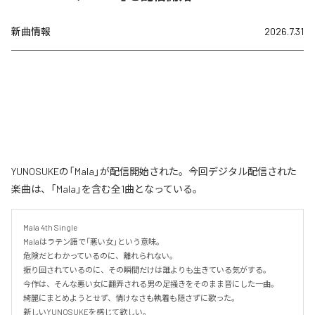
新曲情報
2026.7.31
YUNOSUKEの「Mala」が配信開始された。今回デジタル配信された
楽曲は、「Mala」を含む全1曲となっている。
Mala 4th Single

Malaはラテン語で「悪い女」という意味。

危険だとわかっているのに、離れられない。

振り回されているのに、その瞬間だけは誰よりも生きている気がする。

今作は、そんな悪い女に翻弄される男の足掻きをそのまま音にした一曲。

綺麗にまとめようとせず、情けなさも執着も隠さずに歌った。

新しいYUNOSUKEを感じて欲しい。