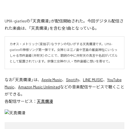
UMA-giatlesの「天真爛漫」が配信開始された。今回デジタル配信さ
れた楽曲は、「天真爛漫」を含む全1曲となっている。
カオス・メトリック（変拍子）なラテンの匂いがする天真爛漫です。UMA-
giatlesの神様ソング第一弾です。女神とは江ノ島や宮島の厳島神社にいらっ
しゃる市杵島姫（弁財天）のことで、歌詞の中に弁財天の真言や名前がパズル
として配置されています。宗像三女神の1人・市杵島姫に想いを寄せて。
なお「
天真爛漫
」は、
Apple Music
、
Spotify
、
LINE MUSIC
、
YouTube
Music
、
Amazon Music Unlimited
などの音楽配信サービスで聴くこと
ができる。
各配信サービス：
天真爛漫