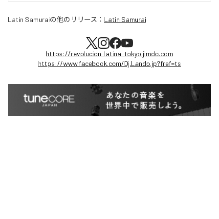
Latin Samurai
の他のリリース：
Latin Samurai
https://revolucion-latina-tokyo.jimdo.com
https://www.facebook.com/Dj.Lando.jp?fref=ts