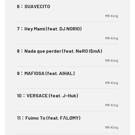
6
：
SUAVECITO
MR-King
7
：
Hey Mami (feat. DJ NORIO)
MR-King
8
：
Nada que perder (feat. NeRO I$mA)
MR-King
9
：
MAFIOSA (feat. AIHAL)
MR-King
10
：
VERSACE (feat. J-Huk)
MR-King
11
：
Fuimo To (feat. FΛLØMY)
MR-King